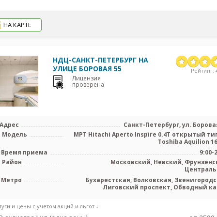
НА КАРТЕ
НДЦ-САНКТ-ПЕТЕРБУРГ НА
УЛИЦЕ БОРОВАЯ 55
Рейтинг: 4
Лицензия
проверена
Адрес
Санкт-Петербург, ул. Боровая
Модель
МРТ Hitachi Aperto Inspire 0.4T открытый тип
Toshiba Aquilion 16 
Время приема
9:00-
Район
Московский, Невский, Фрунзенс
Централ
Метро
Бухарестская, Волковская, Звенигородс
Лиговский проспект, Обводный ка
Фрунзенская, Броневая, Боровая, Каре
луги и цены с учетом акций и льгот ↓