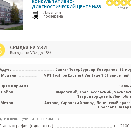
КОНСУЛЬТАТИВНО-
ДИАГНОСТИЧЕСКИЙ ЦЕНТР №85
Рейтинг: 3
Лицензия
проверена
Скидка на УЗИ
Выгода на УЗИ до 15%
Адрес
Санкт-Петербург, пр.Ветеранов, 89, кор
Модель
МРТ Toshiba Excelart Vantage 1.5T закрытый 
Время приема
08:00-
Район
Кировский, Красносельский, Московс
Петродворцовый, Лен. обл
Метро
Автово, Кировский завод, Ленинский просп
Проспект Ветер
луги и цены с учетом акций и льгот ↓
 ангиография (одна зоны)
от 2100 