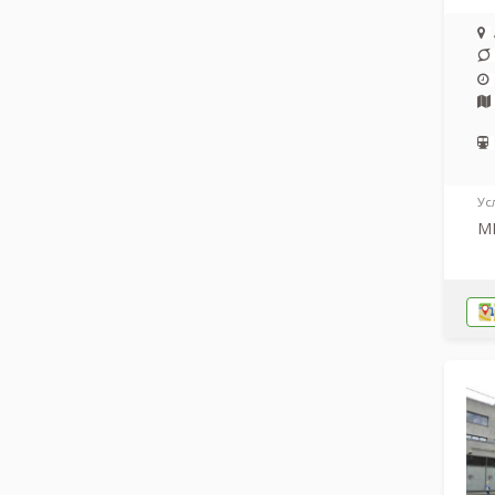
Ус
МР