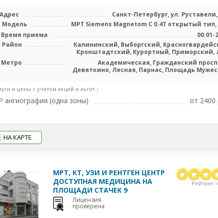
Адрес
Санкт-Петербург, ул. Руставели, 
Модель
МРТ Siemens Magnetom C 0.4T открытый тип,
Время приема
00:01-
Район
Калининский, Выборгский, Красногвардейс
Кронштадтский, Курортный, Приморский, 
обл
Метро
Академическая, Гражданский просп
Девяткино, Лесная, Парнас, Площадь Мужес
Политехническая, Проспект Просвеще
Удел
луги и цены с учетом акций и льгот ↓
 ангиография (одна зоны)
от 2400 
НА КАРТЕ
МРТ, КТ, УЗИ И РЕНТГЕН ЦЕНТР
ДОСТУПНАЯ МЕДИЦИНА НА
Рейтинг: 4
ПЛОЩАДИ СТАЧЕК 9
Лицензия
проверена