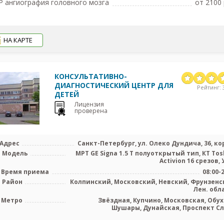
 ангиография головного мозга
от 2100 
НА КАРТЕ
КОНСУЛЬТАТИВНО-
ДИАГНОСТИЧЕСКИЙ ЦЕНТР ДЛЯ
Рейтинг: 3
ДЕТЕЙ
Лицензия
проверена
Адрес
Санкт-Петербург, ул. Олеко Дундича, 36, кор
Модель
МРТ GE Signa 1.5 Т полуоткрытый тип, КТ Tos
Activion 16 срезов, У
Время приема
08:00-
Район
Колпинский, Московский, Невский, Фрунзенс
Лен. обл
Метро
Звёздная, Купчино, Московская, Обух
Шушары, Дунайская, Проспект С