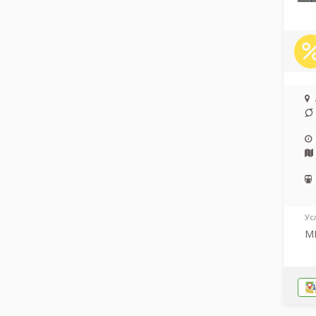
Ус
МР