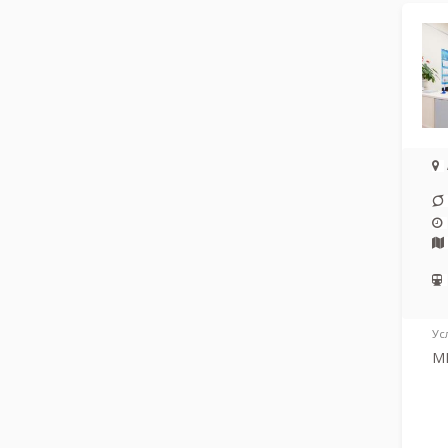
Ус
МР