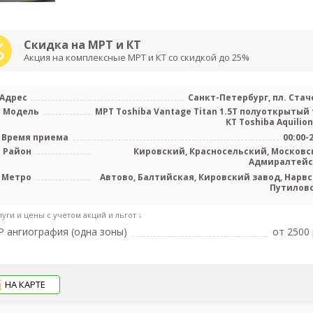
Скидка на МРТ и КТ
Акция на комплексные МРТ и КТ со скидкой до 25%
Адрес
Санкт-Петербург, пл. Стаче
Модель
МРТ Toshiba Vantage Titan 1.5T полуоткрытый 
КТ Toshiba Aquilion 
Время приема
00:00-
Район
Кировский, Красносельский, Московс
Адмиралтей
Метро
Автово, Балтийская, Кировский завод, Нарвс
Путилов
луги и цены с учетом акций и льгот ↓
 ангиография (одна зоны)
от 2500 
НА КАРТЕ