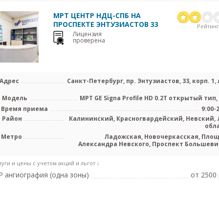
МРТ ЦЕНТР НДЦ-СПБ НА
ПРОСПЕКТЕ ЭНТУЗИАСТОВ 33
Рейтинг:
Лицензия
проверена
Адрес
Санкт-Петербург, пр. Энтузиастов, 33, корп. 1, 
Модель
МРТ GE Signa Profile HD 0.2T открытый тип,
Время приема
9:00-
Район
Калининский, Красногвардейский, Невский, 
обл
Метро
Ладожская, Новочеркасская, Пло
Александра Невского, Проспект Большеви
Улица Дыб
луги и цены с учетом акций и льгот ↓
 ангиография (одна зоны)
от 2500 