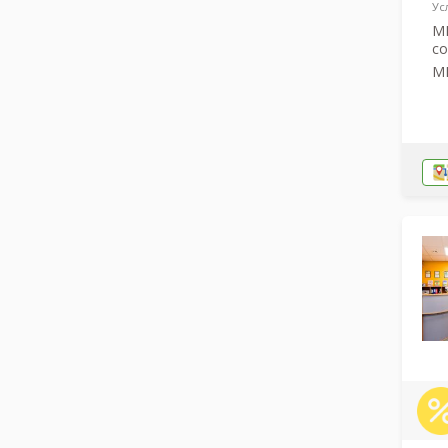
Ус
МР
со
МР