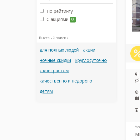
По рейтингу
С акциями
38
Быстрый поиск ↓
для полных людей
акции
ночные скидки
круглосуточно
с контрастом
качественно и недорого
детям
Ус
МР