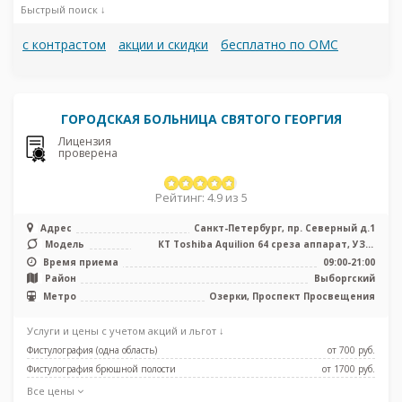
Быстрый поиск ↓
с контрастом
акции и скидки
бесплатно по ОМС
ГОРОДСКАЯ БОЛЬНИЦА СВЯТОГО ГЕОРГИЯ
Лицензия
проверена
Рейтинг: 4.9 из 5
Адрес
Санкт-Петербург, пр. Северный д.1
Модель
КТ Toshiba Aquilion 64 среза аппарат, УЗИ,
рентген
Время приема
09:00-21:00
Район
Выборгский
Метро
Озерки, Проспект Просвещения
Услуги и цены с учетом акций и льгот ↓
Фистулография (одна область)
от 700 pуб.
Фистулография брюшной полости
от 1700 pуб.
Все цены