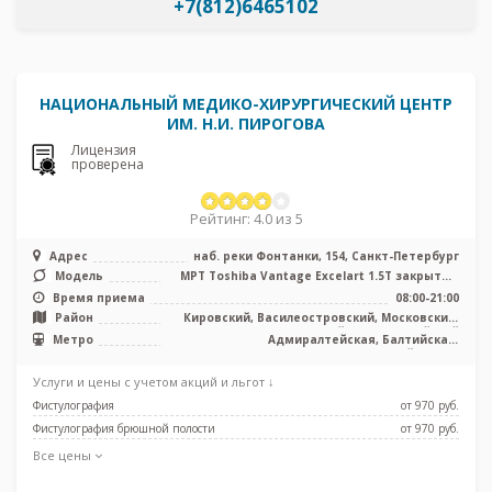
+7(812)6465102
НАЦИОНАЛЬНЫЙ МЕДИКО-ХИРУРГИЧЕСКИЙ ЦЕНТР
ИМ. Н.И. ПИРОГОВА
Лицензия
проверена
Рейтинг: 4.0 из 5
Адрес
наб. реки Фонтанки, 154, Санкт-Петербург
Модель
МРТ Toshiba Vantage Excelart 1.5T закрытый
тип, КТ Toshiba Aquilion 64 ...
Время приема
08:00-21:00
Район
Кировский, Василеостровский, Московский,
Центральный, Адмиралтейский
Метро
Адмиралтейская, Балтийская,
Василеостровская, Кировский завод,
Нарвская, Садовая, Сенная площадь,
Услуги и цены с учетом акций и льгот ↓
Спасская, Технологический институт,
Фрунзенская
Фистулография
от 970 pуб.
Фистулография брюшной полости
от 970 pуб.
Все цены