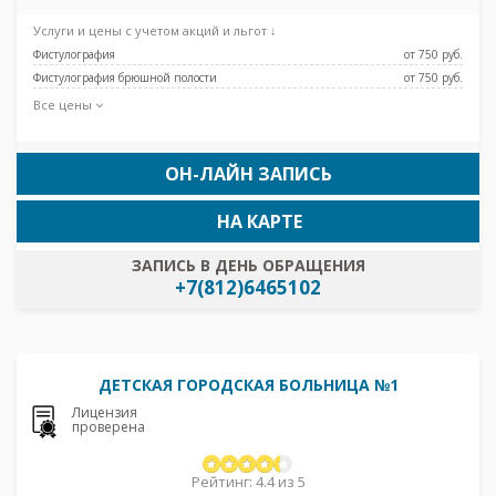
Международная, Московская, Парк Победы,
Электросила, Дунайская, Проспект Славы,
Услуги и цены с учетом акций и льгот ↓
Броневая
Фистулография
от 750 pуб.
Фистулография брюшной полости
от 750 pуб.
Все цены
ОН-ЛАЙН ЗАПИСЬ
НА КАРТЕ
ЗАПИСЬ В ДЕНЬ ОБРАЩЕНИЯ
+7(812)6465102
ДЕТСКАЯ ГОРОДСКАЯ БОЛЬНИЦА №1
Лицензия
проверена
Рейтинг: 4.4 из 5