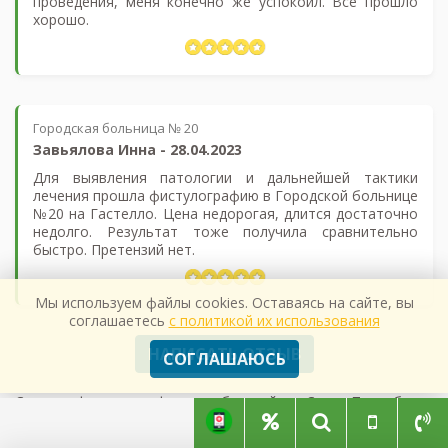
проведения, меня конечно же успокоил. Все прошло
хорошо.
Городская больница № 20
Завьялова Инна
-
28.04.2023
Для выявления патологии и дальнейшей тактики
лечения прошла фистулографию в Городской больнице
№20 на Гастелло. Цена недорогая, длится достаточно
недолго. Результат тоже получила сравнительно
быстро. Претензий нет.
Мы используем файлы cookies. Оставаясь на сайте, вы
соглашаетесь
с политикой их использования
НАПИСАТЬ ОТЗЫВ
СОГЛАШАЮСЬ
Сделать фистулографию в любом районе Санкт-Петербурга
и получить консультацию опытного врача-рентгенолога
можно через обращение в Службу бесплатной записи на