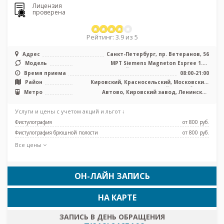
Лицензия
проверена
Рейтинг: 3.9 из 5
Адрес
Санкт-Петербург, пр. Ветеранов, 56
Модель
МРТ Siemens Magneton Espree 1.5T
полуоткрытый тип, КТ Siemens Somatom ...
Время приема
08:00-21:00
Район
Кировский, Красносельский, Московский,
Петродворцовый, Лен. область
Метро
Автово, Кировский завод, Ленинский
проспект, Проспект Ветеранов
Услуги и цены с учетом акций и льгот ↓
Фистулография
от 800 pуб.
Фистулография брюшной полости
от 800 pуб.
Все цены
ОН-ЛАЙН ЗАПИСЬ
НА КАРТЕ
ЗАПИСЬ В ДЕНЬ ОБРАЩЕНИЯ