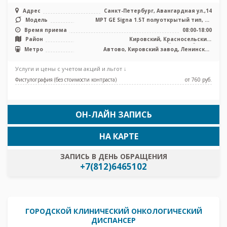
Адрес
Санкт-Петербург, Авангардная ул.,14
Модель
МРТ GЕ Signa 1.5T полуоткрытый тип, КТ
Siemens Somatom Difinition AS 6 ...
Время приема
08:00-18:00
Район
Кировский, Красносельский,
Петродворцовый, Лен. область
Метро
Автово, Кировский завод, Ленинский
проспект, Проспект Ветеранов
Услуги и цены с учетом акций и льгот ↓
Фистулография (без стоимости контраста)
от 760 pуб.
ОН-ЛАЙН ЗАПИСЬ
НА КАРТЕ
ЗАПИСЬ В ДЕНЬ ОБРАЩЕНИЯ
+7(812)6465102
ГОРОДСКОЙ КЛИНИЧЕСКИЙ ОНКОЛОГИЧЕСКИЙ
ДИСПАНСЕР