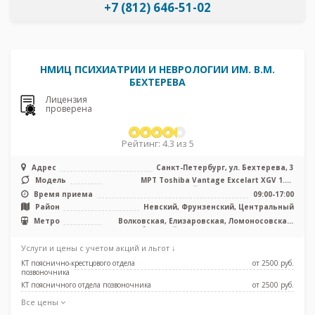
+7 (812) 646-51-02
НМИЦ ПСИХИАТРИИ И НЕВРОЛОГИИ ИМ. В.М.
БЕХТЕРЕВА
Лицензия
проверена
Рейтинг: 4.3 из 5
Адрес
Санкт-Петербург, ул. Бехтерева, 3
Модель
МРТ Toshiba Vantage Excelart XGV 1.5T
закрытый тип, КТ Philips BRILLIA ...
Время приема
09:00-17:00
Район
Невский, Фрунзенский, Центральный
Метро
Волковская, Елизаровская, Ломоносовская,
Обводный канал, Площадь Александра
Невского, Боровая, Каретная
Услуги и цены с учетом акций и льгот ↓
КТ пояснично-крестцового отдела
от 2500 pуб.
позвоночника
КТ поясничного отдела позвоночника
от 2500 pуб.
Все цены