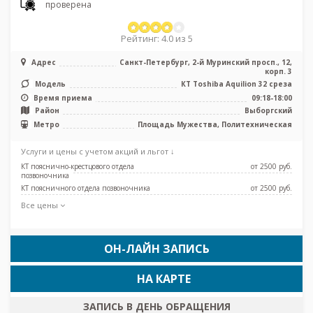
проверена
Рейтинг: 4.0 из 5
Адрес
Санкт-Петербург, 2-й Муринский просп., 12,
корп. 3
Модель
КТ Toshiba Aquilion 32 среза
Время приема
09:18-18:00
Район
Выборгский
Метро
Площадь Мужества, Политехническая
Услуги и цены с учетом акций и льгот ↓
КТ пояснично-крестцового отдела
от 2500 pуб.
позвоночника
КТ поясничного отдела позвоночника
от 2500 pуб.
Все цены
ОН-ЛАЙН ЗАПИСЬ
НА КАРТЕ
ЗАПИСЬ В ДЕНЬ ОБРАЩЕНИЯ