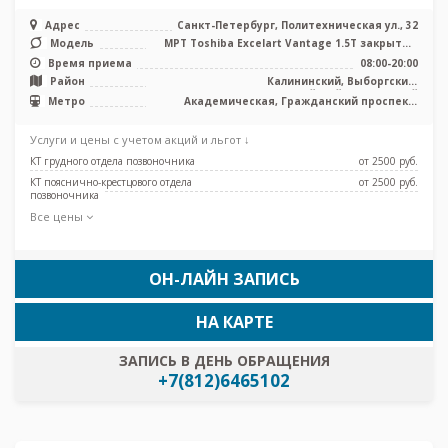
Адрес
Санкт-Петербург, Политехническая ул., 32
Модель
МРТ Toshiba Excelart Vantage 1.5T закрытый
тип, КТ Toshiba Aquilion 32 ...
Время приема
08:00-20:00
Район
Калининский, Выборгский,
Красногвардейский, Приморский
Метро
Академическая, Гражданский проспект,
Лесная, Озерки, Пионерская, Площадь
Мужества, Политехническая, Проспект
Услуги и цены с учетом акций и льгот ↓
Просвещения, Удельная
КТ грудного отдела позвоночника
от 2500 pуб.
КТ пояснично-крестцового отдела
от 2500 pуб.
позвоночника
Все цены
ОН-ЛАЙН ЗАПИСЬ
НА КАРТЕ
ЗАПИСЬ В ДЕНЬ ОБРАЩЕНИЯ
+7(812)6465102