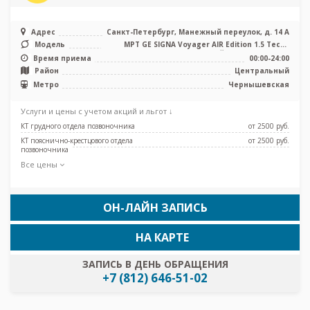
Адрес
Санкт-Петербург, Манежный переулок, д. 14 А
Модель
МРТ GE SIGNA Voyager AIR Edition 1.5 Тесла
полуоткрытый, КТ GE Revolut ...
Время приема
00:00-24:00
Район
Центральный
Метро
Чернышевская
Услуги и цены с учетом акций и льгот ↓
КТ грудного отдела позвоночника
от 2500 pуб.
КТ пояснично-крестцового отдела
от 2500 pуб.
позвоночника
Все цены
ОН-ЛАЙН ЗАПИСЬ
НА КАРТЕ
ЗАПИСЬ В ДЕНЬ ОБРАЩЕНИЯ
+7 (812) 646-51-02