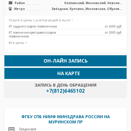
Район
Колпинский, Московский, Невский,
Фрунзенский, Лен. область
Метро
Звёздная, Купчино, Московская, Обухово,
Шушары, Дунайская, Проспект Славы
Услуги и цены с учетом акций и льгот ↓
КТ грудного отдела позвоночника
от 2000 pуб.
КТ пояснично-крестцового отдела
от 2000 pуб.
позвоночника
Все цены
ОН-ЛАЙН ЗАПИСЬ
НА КАРТЕ
ЗАПИСЬ В ДЕНЬ ОБРАЩЕНИЯ
+7(812)6465102
ФГБУ СПБ НИИФ МИНЗДРАВА РОССИИ НА
МУРИНСКОМ ПР
Лицензия