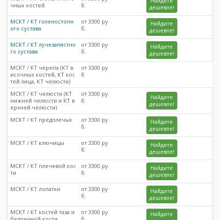
Найдите
чных костей
б.
дешевле!
МСКТ / КТ голеностопн
от 3300 ру
Найдите
ого сустава
б.
дешевле!
МСКТ / КТ лучезапястно
от 3300 ру
Найдите
го сустава
б.
дешевле!
МСКТ / КТ черепа (КТ в
от 3300 ру
исочных костей, КТ кос
б
тей лица, КТ челюсти)
МСКТ / КТ челюсти (КТ
от 3300 ру
Найдите
нижней челюсти и КТ в
б.
дешевле!
ерхней челюсти)
МСКТ / КТ предплечья
от 3300 ру
Найдите
б.
дешевле!
МСКТ / КТ ключицы
от 3300 ру
Найдите
б.
дешевле!
МСКТ / КТ плечевой кос
от 3300 ру
Найдите
ти
б.
дешевле!
МСКТ / КТ лопатки
от 3300 ру
Найдите
б.
дешевле!
МСКТ / КТ костей таза и
от 3300 ру
Найдите
бедренной кости
б.