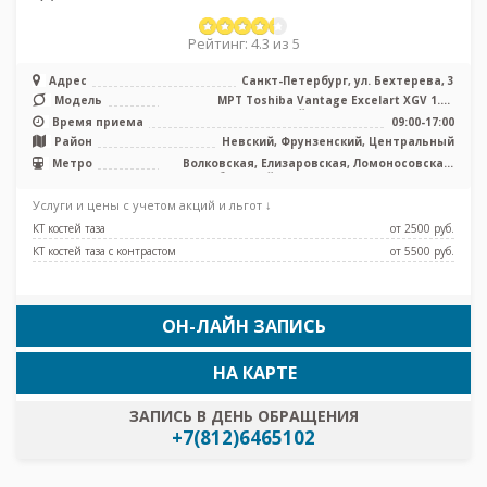
Рейтинг: 4.3 из 5
Адрес
Санкт-Петербург, ул. Бехтерева, 3
Модель
МРТ Toshiba Vantage Excelart XGV 1.5T
закрытый тип, КТ Philips BRILLIA ...
Время приема
09:00-17:00
Район
Невский, Фрунзенский, Центральный
Метро
Волковская, Елизаровская, Ломоносовская,
Обводный канал, Площадь Александра
Невского, Боровая, Каретная
Услуги и цены с учетом акций и льгот ↓
КТ костей таза
от 2500 pуб.
КТ костей таза с контрастом
от 5500 pуб.
ОН-ЛАЙН ЗАПИСЬ
НА КАРТЕ
ЗАПИСЬ В ДЕНЬ ОБРАЩЕНИЯ
+7(812)6465102