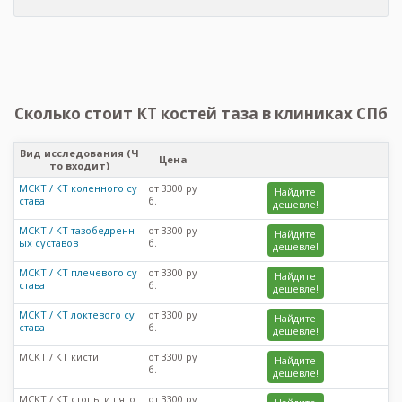
Сколько стоит КТ костей таза в клиниках СПб
Вид исследования (Ч
Цена
то входит)
МСКТ / КТ коленного су
от 3300 ру
Найдите
става
б.
дешевле!
МСКТ / КТ тазобедренн
от 3300 ру
Найдите
ых суставов
б.
дешевле!
МСКТ / КТ плечевого су
от 3300 ру
Найдите
става
б.
дешевле!
МСКТ / КТ локтевого су
от 3300 ру
Найдите
става
б.
дешевле!
МСКТ / КТ кисти
от 3300 ру
Найдите
б.
дешевле!
МСКТ / КТ стопы и пято
от 3300 ру