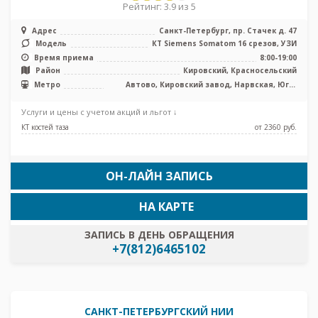
Рейтинг: 3.9 из 5
Адрес
Санкт-Петербург, пр. Стачек д. 47
Модель
КТ Siemens Somatom 16 срезов, УЗИ
Время приема
8:00-19:00
Район
Кировский, Красносельский
Метро
Автово, Кировский завод, Нарвская, Юго-
Западная
Услуги и цены с учетом акций и льгот ↓
КТ костей таза
от 2360 pуб.
ОН-ЛАЙН ЗАПИСЬ
НА КАРТЕ
ЗАПИСЬ В ДЕНЬ ОБРАЩЕНИЯ
+7(812)6465102
САНКТ-ПЕТЕРБУРГСКИЙ НИИ