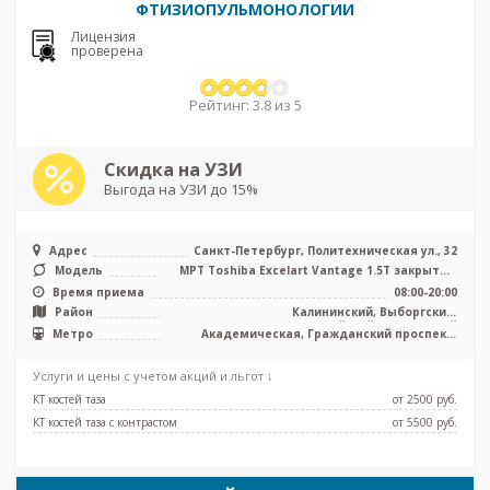
ФТИЗИОПУЛЬМОНОЛОГИИ
Лицензия
проверена
Рейтинг: 3.8 из 5
Скидка на УЗИ
Выгода на УЗИ до 15%
Адрес
Санкт-Петербург, Политехническая ул., 32
Модель
МРТ Toshiba Excelart Vantage 1.5T закрытый
тип, КТ Toshiba Aquilion 32 ...
Время приема
08:00-20:00
Район
Калининский, Выборгский,
Красногвардейский, Приморский
Метро
Академическая, Гражданский проспект,
Лесная, Озерки, Пионерская, Площадь
Мужества, Политехническая, Проспект
Услуги и цены с учетом акций и льгот ↓
Просвещения, Удельная
КТ костей таза
от 2500 pуб.
КТ костей таза с контрастом
от 5500 pуб.