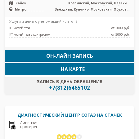
Район
Колпинский, Московский, Невский,
Фрунзенский, Лен. область
Метро
Звёздная, Купчино, Московская, Обухово,
Шушары, Дунайская, Проспект Славы
Услуги и цены с учетом акций и льгот ↓
КТ костей таза
от 2000 pуб.
КТ костей таза с контрастом
от 5000 pуб.
ОН-ЛАЙН ЗАПИСЬ
НА КАРТЕ
ЗАПИСЬ В ДЕНЬ ОБРАЩЕНИЯ
+7(812)6465102
ДИАГНОСТИЧЕСКИЙ ЦЕНТР СОГАЗ НА СТАЧЕК
Лицензия
проверена