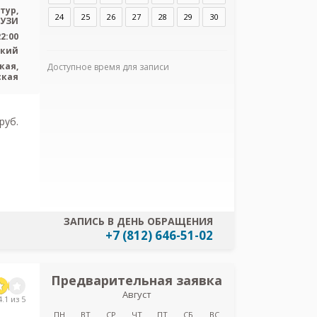
тур,
24
25
26
27
28
29
30
УЗИ
22:00
ский
кая,
Доступное время для записи
ская
Я согласен
персональных
pуб.
ЗАПИСЬ В ДЕНЬ ОБРАЩЕНИЯ
+7 (812) 646-51-02
Предварительная заявка
Предв
Август
з
.1 из 5
Детская кл
ПН
ВТ
СР
ЧТ
ПТ
СБ
ВС