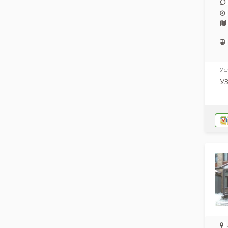
Ус
УЗ