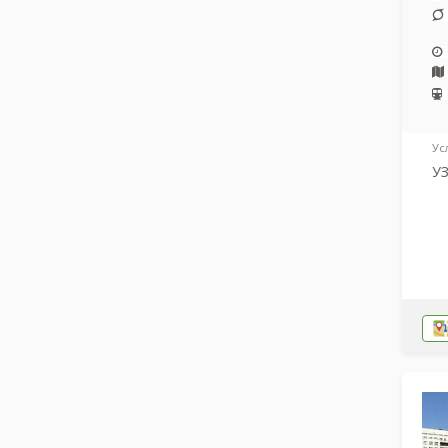
Ус
УЗ