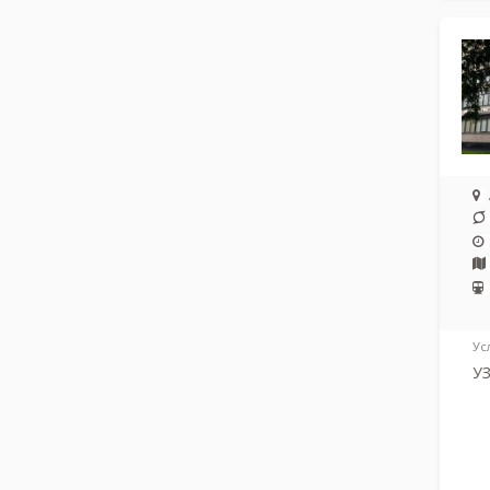
Ус
УЗ