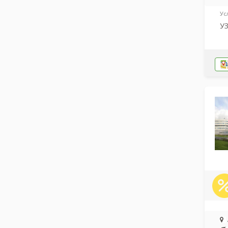
Ус
УЗ