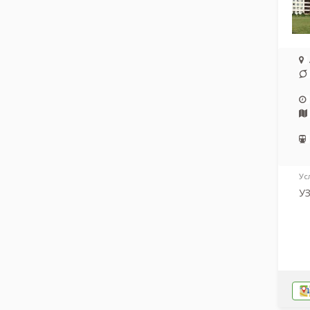
Ус
УЗ