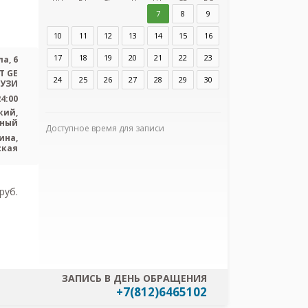
7
8
9
Адрес:
Санкт-Пет
10
11
12
13
14
15
16
6
17
18
19
20
21
22
23
а, 6
Т GE
24
25
26
27
28
29
30
 УЗИ
24:00
кий,
ьный
Доступное время для записи
ина,
Я согласен
ская
персональных
pуб.
ЗАПИСЬ В ДЕНЬ ОБРАЩЕНИЯ
+7(812)6465102