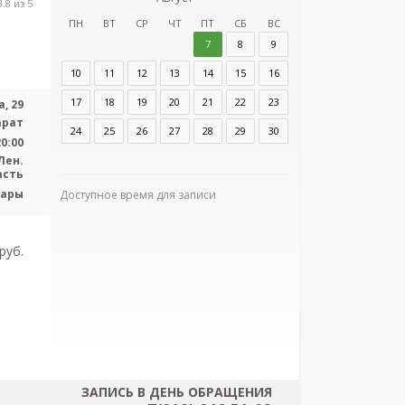
з
.8 из 5
Тосненская кл
ПН
ВТ
СР
ЧТ
ПТ
СБ
ВС
б
7
8
9
10
11
12
13
14
15
16
Адрес:
Ленинград
ш. Барыбина, 29
17
18
19
20
21
22
23
, 29
арат
24
25
26
27
28
29
30
20:00
Лен.
асть
шары
Доступное время для записи
Я согласен
персональных
pуб.
ЗАПИСЬ В ДЕНЬ ОБРАЩЕНИЯ