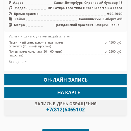
Адрес
Санкт-Петербург, Сиреневый бульвар 18
Модель
МРТ открытого типа Hitachi Aperto 0.4 Тесла
Время приема
9:00-20:00
Район
Калининский, Выборгский
Метро
Гражданский проспект, Озерки, Парнас,
Проспект Просвещения, Беговая
Услуги и цены с учетом акций и льгот ↓
Первичный сеанс-консультация врача
от 1500 pуб.
остеопата (20 мин) (взрослые)
Прием врача остеопата (30 – 60 мин)
от 2500 pуб.
(взрослые)
Все цены
ОН-ЛАЙН ЗАПИСЬ
НА КАРТЕ
ЗАПИСЬ В ДЕНЬ ОБРАЩЕНИЯ
+7(812)6465102