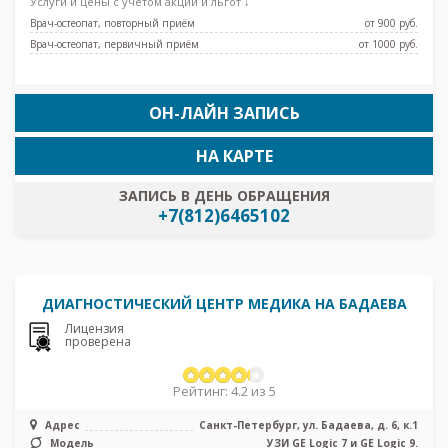
Услуги и цены с учетом акций и льгот ↓
Врач-остеопат, повторный приём
от 900 pуб.
Врач-остеопат, первичный приём
от 1000 pуб.
ОН-ЛАЙН ЗАПИСЬ
НА КАРТЕ
ЗАПИСЬ В ДЕНЬ ОБРАЩЕНИЯ
+7(812)6465102
ДИАГНОСТИЧЕСКИЙ ЦЕНТР МЕДИКА НА БАДАЕВА
Лицензия
проверена
Рейтинг: 4.2 из 5
Адрес
Санкт-Петербург, ул. Бадаева, д. 6, к.1
Модель
УЗИ GE Logic 7 и GE Logic 9.