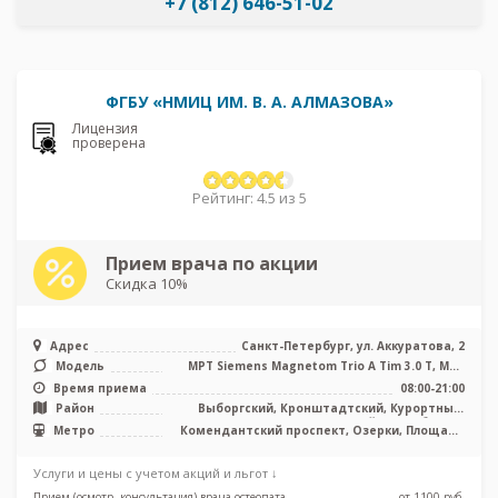
+7 (812) 646-51-02
ФГБУ «НМИЦ ИМ. В. А. АЛМАЗОВА»
Лицензия
проверена
Рейтинг: 4.5 из 5
Прием врача по акции
Скидка 10%
Адрес
Санкт-Петербург, ул. Аккуратова, 2
Модель
МРТ Siemens Magnetom Trio A Tim 3.0 Т, МРТ
Siemens Magnetom Magnetom E ...
Время приема
08:00-21:00
Район
Выборгский, Кронштадтский, Курортный,
Приморский, Лен. область
Метро
Комендантский проспект, Озерки, Площадь
Мужества, Проспект Просвещения, Удельная
Услуги и цены с учетом акций и льгот ↓
Прием (осмотр, консультация) врача-остеопата
от 1100 pуб.