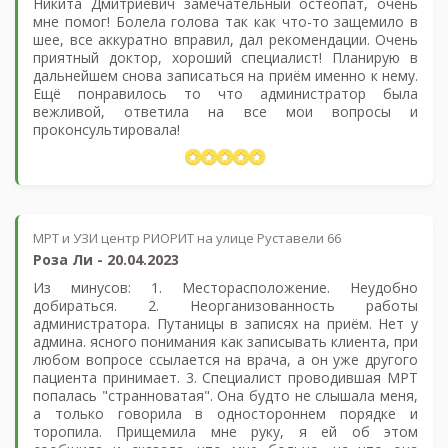
Никита Дмитриевич замечательный остеопат, очень
мне помог! Болела голова так как что-то защемило в
шее, все аккуратно вправил, дал рекомендации. Очень
приятный доктор, хороший специалист! Планирую в
дальнейшем снова записаться на приём именно к нему.
Ещё понравилось то что администратор была
вежливой, ответила на все мои вопросы и
проконсультировала!
МРТ и УЗИ центр РИОРИТ на улице Руставели 66
​Роза Ли
-
20.04.2023
Из минусов: 1. Месторасположение. Неудобно
добираться. 2. Неорганизованность работы
администратора. Путаницы в записях на приём. Нет у
админа. ясного понимания как записывать клиента, при
любом вопросе ссылается на врача, а он уже другого
пациента принимает. 3. Специалист проводившая МРТ
попалась "странноватая". Она будто не слышала меня,
а только говорила в одностороннем порядке и
торопила. Прищемила мне руку, я ей об этом