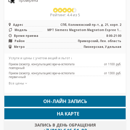
проверена
Рейтинг: 4.4 из 5
Адрес
СПб, Коломяжский пр-т, д. 21, корп. 2
Модель
МРТ Siemens Magnetom Magnetom Espree 1.5
Тесла, КТ Philips Ingenuity E ...
Время приема
8:00-21:00
Район
Приморский, Лен. область
Метро
Пионерская, Удельная
Услуги и цены с учетом акций и льгот ↓
Прием (осмотр, консультация) врача-остеопата
от 1100 pуб.
повторный
Прием (осмотр, консультация) врача-остеопата
от 1300 pуб.
первичный
Все цены
ОН-ЛАЙН ЗАПИСЬ
НА КАРТЕ
ЗАПИСЬ В ДЕНЬ ОБРАЩЕНИЯ