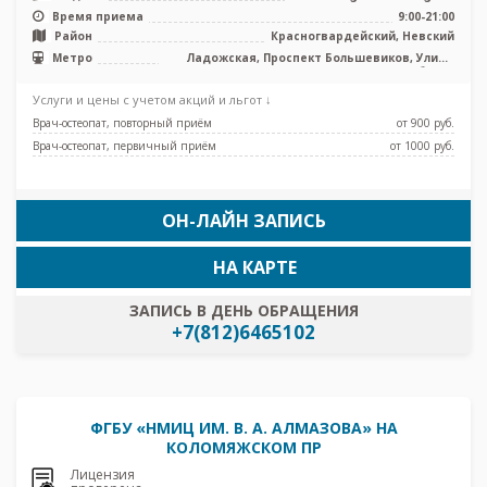
Время приема
9:00-21:00
Район
Красногвардейский, Невский
Метро
Ладожская, Проспект Большевиков, Улица
Дыбенко
Услуги и цены с учетом акций и льгот ↓
Врач-остеопат, повторный приём
от 900 pуб.
Врач-остеопат, первичный приём
от 1000 pуб.
ОН-ЛАЙН ЗАПИСЬ
НА КАРТЕ
ЗАПИСЬ В ДЕНЬ ОБРАЩЕНИЯ
+7(812)6465102
ФГБУ «НМИЦ ИМ. В. А. АЛМАЗОВА» НА
КОЛОМЯЖСКОМ ПР
Лицензия