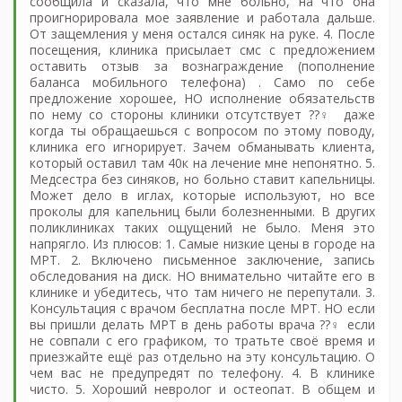
сообщила и сказала, что мне больно, на что она
проигнорировала мое заявление и работала дальше.
От защемления у меня остался синяк на руке. 4. После
посещения, клиника присылает смс с предложением
оставить отзыв за вознаграждение (пополнение
баланса мобильного телефона) . Само по себе
предложение хорошее, НО исполнение обязательств
по нему со стороны клиники отсутствует ??‍♀️ даже
когда ты обращаешься с вопросом по этому поводу,
клиника его игнорирует. Зачем обманывать клиента,
который оставил там 40к на лечение мне непонятно. 5.
Медсестра без синяков, но больно ставит капельницы.
Может дело в иглах, которые используют, но все
проколы для капельниц были болезненными. В других
поликлиниках таких ощущений не было. Меня это
напрягло. Из плюсов: 1. Самые низкие цены в городе на
МРТ. 2. Включено письменное заключение, запись
обследования на диск. НО внимательно читайте его в
клинике и убедитесь, что там ничего не перепутали. 3.
Консультация с врачом бесплатна после МРТ. НО если
вы пришли делать МРТ в день работы врача ??‍♀️ если
не совпали с его графиком, то тратьте своё время и
приезжайте ещё раз отдельно на эту консультацию. О
чем вас не предупредят по телефону. 4. В клинике
чисто. 5. Хороший невролог и остеопат. В общем и