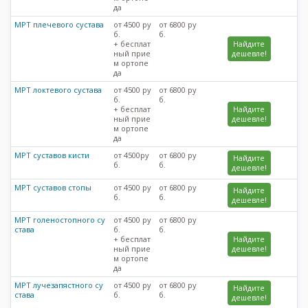
да
МРТ плечевого сустава
от 4500 ру
от 6800 ру
б.
б.
+ бесплат
Найдите
ный прие
дешевле!
м ортопе
да
МРТ локтевого сустава
от 4500 ру
от 6800 ру
б.
б.
+ бесплат
Найдите
ный прие
дешевле!
м ортопе
да
МРТ суставов кисти
от 4500ру
от 6800 ру
Найдите
б.
б.
дешевле!
МРТ суставов стопы
от 4500 ру
от 6800 ру
Найдите
б.
б.
дешевле!
МРТ голеностопного су
от 4500 ру
от 6800 ру
става
б.
б.
+ бесплат
Найдите
ный прие
дешевле!
м ортопе
да
МРТ лучезапястного су
от 4500 ру
от 6800 ру
Найдите
става
б.
б.
дешевле!