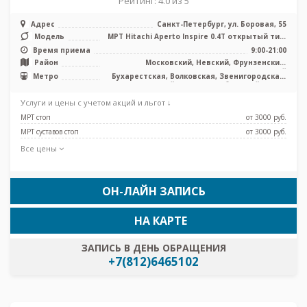
Рейтинг: 4.0 из 5
Адрес
Санкт-Петербург, ул. Боровая, 55
Модель
МРТ Hitachi Aperto Inspire 0.4T открытый тип,
КТ Toshiba Aquilion 16 с ...
Время приема
9:00-21:00
Район
Московский, Невский, Фрунзенский,
Центральный
Метро
Бухарестская, Волковская, Звенигородская,
Лиговский проспект, Обводный канал,
Фрунзенская, Броневая, Боровая, Каретная
Услуги и цены с учетом акций и льгот ↓
МРТ стоп
от 3000 pуб.
МРТ суставов стоп
от 3000 pуб.
Все цены
ОН-ЛАЙН ЗАПИСЬ
НА КАРТЕ
ЗАПИСЬ В ДЕНЬ ОБРАЩЕНИЯ
+7(812)6465102