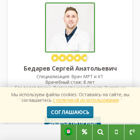
Бедарев Сергей Анатольевич
Специализация: Врач МРТ и КТ
Врачебный стаж: 8 лет
Где ведет прием: Диагностический центр Энерго на
Ленинском, Дорожная клиническая поликлиника
Мы используем файлы cookies. Оставаясь на сайте, вы
РЖД, Диагностический центр Энерго на Киевской
соглашаетесь
с политикой их использования
СОГЛАШАЮСЬ
ЗАПИСЬ НА ПРИЕМ