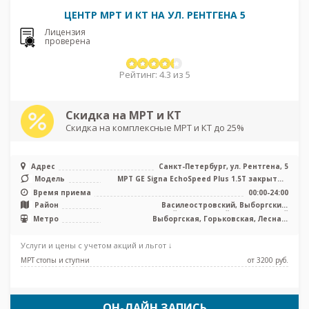
ЦЕНТР МРТ И КТ НА УЛ. РЕНТГЕНА 5
Лицензия
проверена
Рейтинг: 4.3 из 5
Скидка на МРТ и КТ
Скидка на комплексные МРТ и КТ до 25%
Адрес
Санкт-Петербург, ул. Рентгена, 5
Модель
МРТ GE Signa EchoSpeed Plus 1.5T закрытый
тип, КТ GE 16 срезов, УЗИ
Время приема
00:00-24:00
Район
Василеостровский, Выборгский,
Петроградский, Приморский, Центральный
Метро
Выборгская, Горьковская, Лесная,
Петроградская, Площадь Ленина,
Спортивная, Чёрная речка, Чкаловская
Услуги и цены с учетом акций и льгот ↓
МРТ стопы и ступни
от 3200 pуб.
ОН-ЛАЙН ЗАПИСЬ