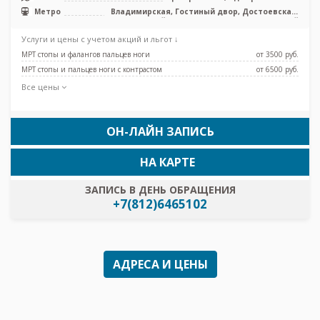
Метро
Владимирская, Гостиный двор, Достоевская,
Лиговский проспект, Маяковская, Невский
проспект, Площадь Восстания, Пушкинская,
Услуги и цены с учетом акций и льгот ↓
Каретная
МРТ стопы и фалангов пальцев ноги
от 3500 pуб.
МРТ стопы и пальцев ноги с контрастом
от 6500 pуб.
Все цены
ОН-ЛАЙН ЗАПИСЬ
НА КАРТЕ
ЗАПИСЬ В ДЕНЬ ОБРАЩЕНИЯ
+7(812)6465102
АДРЕСА И ЦЕНЫ