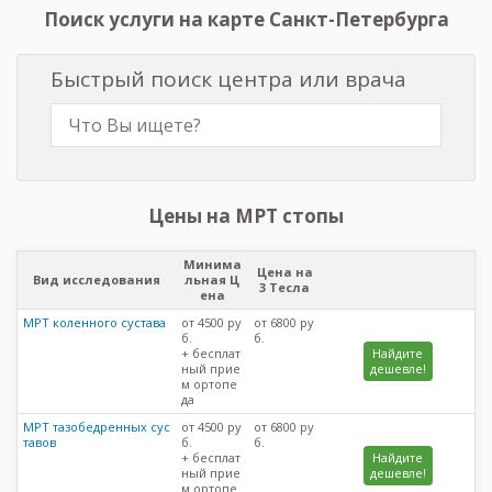
Поиск услуги на карте Санкт-Петербурга
Быстрый поиск центра или врача
Цены на МРТ стопы
Минима
Цена на
Вид исследования
льная Ц
3 Тесла
ена
МРТ коленного сустава
от 4500 ру
от 6800 ру
б.
б.
+ бесплат
Найдите
ный прие
дешевле!
м ортопе
да
МРТ тазобедренных сус
от 4500 ру
от 6800 ру
тавов
б.
б.
+ бесплат
Найдите
ный прие
дешевле!
м ортопе