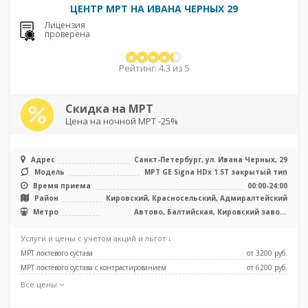
ЦЕНТР МРТ НА ИВАНА ЧЕРНЫХ 29
Лицензия
проверена
Рейтинг: 4.3 из 5
Скидка на МРТ
Цена на ночной МРТ -25%
Адрес
Санкт-Петербург, ул. Ивана Черных, 29
Модель
МРТ GE Signa HDx 1.5T закрытый тип
Время приема
00:00-24:00
Район
Кировский, Красносельский, Адмиралтейский
Метро
Автово, Балтийская, Кировский завод,
Нарвская, Фрунзенская, Путиловская
Услуги и цены с учетом акций и льгот ↓
МРТ локтевого сустава
от 3200 pуб.
МРТ локтевого сустава с контрастированием
от 6200 pуб.
Все цены