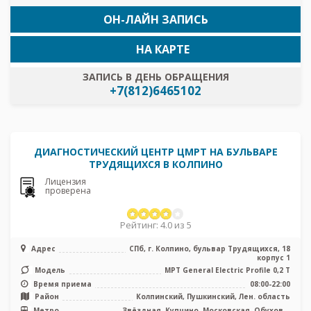
ОН-ЛАЙН ЗАПИСЬ
НА КАРТЕ
ЗАПИСЬ В ДЕНЬ ОБРАЩЕНИЯ
+7(812)6465102
ДИАГНОСТИЧЕСКИЙ ЦЕНТР ЦМРТ НА БУЛЬВАРЕ
ТРУДЯЩИХСЯ В КОЛПИНО
Лицензия
проверена
Рейтинг: 4.0 из 5
Адрес
СПб, г. Колпино, бульвар Трудящихся, 18
корпус 1
Модель
МРТ General Electric Profile 0,2 Т
Время приема
08:00-22:00
Район
Колпинский, Пушкинский, Лен. область
Метро
Звёздная, Купчино, Московская, Обухово,