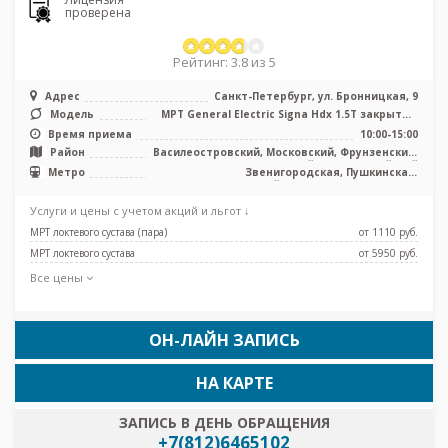
проверена
Рейтинг: 3.8 из 5
Адрес
Санкт-Петербург, ул. Бронницкая, 9
Модель
МРТ General Electric Signa Hdx 1.5T закрытый
тип, КТ Somatom Emotion 1 ...
Время приема
10:00-15:00
Район
Василеостровский, Московский, Фрунзенский,
Центральный, Адмиралтейский
Метро
Звенигородская, Пушкинская,
Технологический институт, Фрунзенская
Услуги и цены с учетом акций и льгот ↓
МРТ локтевого сустава (пара)
от 1110 pуб.
МРТ локтевого сустава
от 5950 pуб.
Все цены
ОН-ЛАЙН ЗАПИСЬ
НА КАРТЕ
ЗАПИСЬ В ДЕНЬ ОБРАЩЕНИЯ
+7(812)6465102