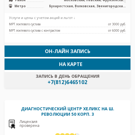
Центральный
Метро
Бухарестская, Волковская, Звенигородская,
Лиговский проспект, Обводный канал,
Фрунзенская, Броневая, Боровая, Каретная
Услуги и цены с учетом акций и льгот ↓
МРТ локтевого сустава
от 3000 pуб.
МРТ локтевого сустава с контрастом
от 6000 pуб.
ОН-ЛАЙН ЗАПИСЬ
НА КАРТЕ
ЗАПИСЬ В ДЕНЬ ОБРАЩЕНИЯ
+7(812)6465102
ДИАГНОСТИЧЕСКИЙ ЦЕНТР ХЕЛИКС НА Ш.
РЕВОЛЮЦИИ 50 КОРП. 3
Лицензия
проверена