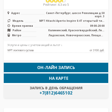
Рейтинг: 4.3 из 5
Адрес
Санкт-Петербург, шоссе Революции д.50
корп. 3
Модель
МРТ Hitachi Aperto Inspire 0.4T открытый тип,
УЗИ
Время приема
09:00-20:00
Район
Калининский, Красногвардейский, Лен.
область
Метро
Ладожская, Новочеркасская, Площадь
Александра Невского, Площадь Ленина
Услуги и цены с учетом акций и льгот ↓
МРТ локтевого сустава
от 3100 pуб.
ОН-ЛАЙН ЗАПИСЬ
НА КАРТЕ
ЗАПИСЬ В ДЕНЬ ОБРАЩЕНИЯ
+7(812)6465102