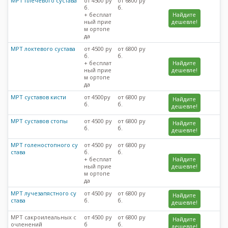
МРТ плечевого сустава
от 4500 ру
от 6800 ру
б.
б.
+ бесплат
Найдите
ный прие
дешевле!
м ортопе
да
МРТ локтевого сустава
от 4500 ру
от 6800 ру
б.
б.
+ бесплат
Найдите
ный прие
дешевле!
м ортопе
да
МРТ суставов кисти
от 4500ру
от 6800 ру
Найдите
б.
б.
дешевле!
МРТ суставов стопы
от 4500 ру
от 6800 ру
Найдите
б.
б.
дешевле!
МРТ голеностопного су
от 4500 ру
от 6800 ру
става
б.
б.
+ бесплат
Найдите
ный прие
дешевле!
м ортопе
да
МРТ лучезапястного су
от 4500 ру
от 6800 ру
Найдите
става
б.
б.
дешевле!
МРТ сакроилеальных с
от 4500 ру
от 6800 ру
Найдите
очленений
б
б.
дешевле!