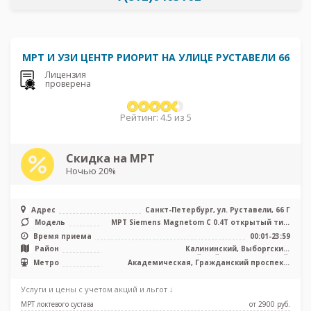
МРТ И УЗИ ЦЕНТР РИОРИТ НА УЛИЦЕ РУСТАВЕЛИ 66
Лицензия
проверена
Рейтинг: 4.5 из 5
Скидка на МРТ
Ночью 20%
Адрес
Санкт-Петербург, ул. Руставели, 66 Г
Модель
МРТ Siemens Magnetom C 0.4T открытый тип,
УЗИ
Время приема
00:01-23:59
Район
Калининский, Выборгский,
Красногвардейский, Кронштадтский,
Метро
Академическая, Гражданский проспект,
Курортный, Приморский, Лен. область
Девяткино, Лесная, Парнас, Площадь
Мужества, Политехническая, Проспект
Услуги и цены с учетом акций и льгот ↓
Просвещения, Удельная
МРТ локтевого сустава
от 2900 pуб.