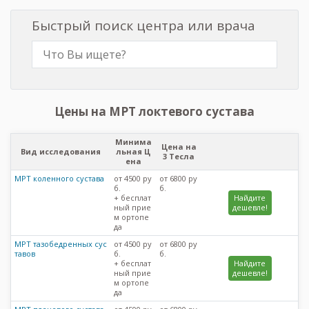
Быстрый поиск центра или врача
Цены на МРТ локтевого сустава
Минима
Цена на
Вид исследования
льная Ц
3 Тесла
ена
МРТ коленного сустава
от 4500 ру
от 6800 ру
б.
б.
+ бесплат
Найдите
ный прие
дешевле!
м ортопе
да
МРТ тазобедренных сус
от 4500 ру
от 6800 ру
тавов
б.
б.
+ бесплат
Найдите
ный прие
дешевле!
м ортопе
да