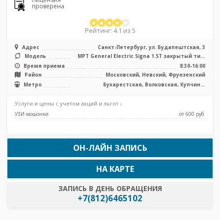
проверена
Рейтинг: 4.1 из 5
Адрес
Санкт-Петербург, ул. Будапештская, 3
Модель
МРТ General Electric Signa 1.5T закрытый тип,
КТ Toshiba G 32 среза, У ...
Время приема
8:30-16:00
Район
Московский, Невский, Фрунзенский
Метро
Бухарестская, Волковская, Купчино,
Международная, Московские ворота,
Дунайская, Проспект Славы, Заставская
Услуги и цены с учетом акций и льгот ↓
УЗИ мошонки
от 600 pуб.
ОН-ЛАЙН ЗАПИСЬ
НА КАРТЕ
ЗАПИСЬ В ДЕНЬ ОБРАЩЕНИЯ
+7(812)6465102