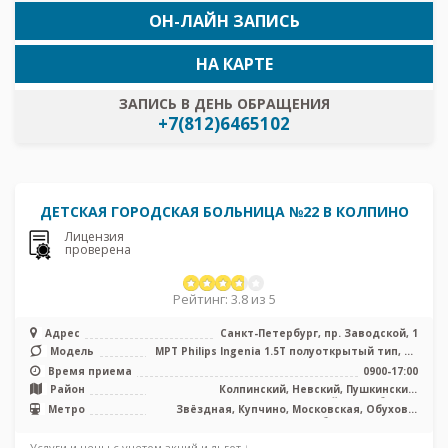
ОН-ЛАЙН ЗАПИСЬ
НА КАРТЕ
ЗАПИСЬ В ДЕНЬ ОБРАЩЕНИЯ
+7(812)6465102
ДЕТСКАЯ ГОРОДСКАЯ БОЛЬНИЦА №22 В КОЛПИНО
Лицензия
проверена
Рейтинг: 3.8 из 5
Адрес
Санкт-Петербург, пр. Заводской, 1
Модель
МРТ Philips Ingenia 1.5T полуоткрытый тип, КТ
General Electric BrightS ...
Время приема
0900-17:00
Район
Колпинский, Невский, Пушкинский,
Фрунзенский, Лен. область
Метро
Звёздная, Купчино, Московская, Обухово,
Рыбацкое, Шушары
Услуги и цены с учетом акций и льгот ↓