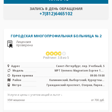
ЗАПИСЬ В ДЕНЬ ОБРАЩЕНИЯ
+7(812)6465102
ГОРОДСКАЯ МНОГОПРОФИЛЬНАЯ БОЛЬНИЦА № 2
Лицензия
проверена
Рейтинг: 3.8 из 5
Адрес
Санкт-Петербург, пер. Учебный, 5
Модель
МРТ Siemens Magnetom Espree 1.5T
полуоткрытый тип, КТ Siemens SOMATOM ...
Время приема
09:00-19:00
Район
Калининский, Выборгский, Курортный,
Петроградский, Приморский, Лен. область
Метро
Гражданский проспект, Озерки, Парнас,
Политехническая, Проспект Просвещения,
Удельная
Услуги и цены с учетом акций и льгот ↓
УЗИ мошонки
от 700 pуб.