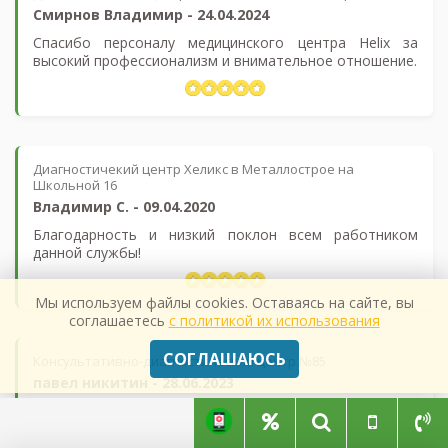
Смирнов Владимир
-
24.04.2024
Спасибо персоналу медицинского центра Helix за
высокий профессионализм и внимательное отношение.
Диагностичекий центр Хеликс в Металлострое на
Школьной 16
Владимир С.
-
09.04.2020
Благодарность и низкий поклон всем работником
данной службы!
Мы используем файлы cookies. Оставаясь на сайте, вы
соглашаетесь
с политикой их использования
СОГЛАШАЮСЬ
Консультативно-диагностический центр №85
павел никитин
-
28.06.2023
Хороший мебицинский центр,делаю тут Узи раз в
полгода,чистенько внутри,никаких очередей,красивые
вежливые врачи,особенно Евгения!) Демократичные