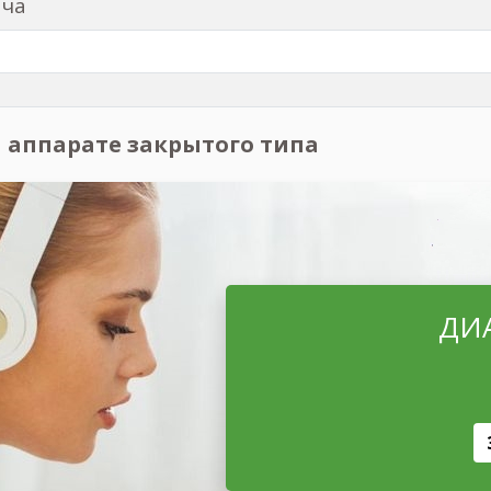
м аппаратом на карте
ача
 аппарате закрытого типа
ДИ