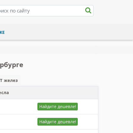
КЕ
рбурге
Т желез
есла
Найдите
дешевле!
Найдите
дешевле!