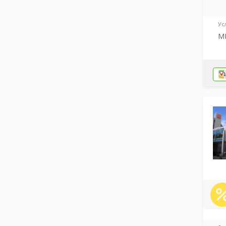
Ус
МР