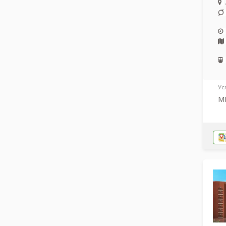
Ус
МР