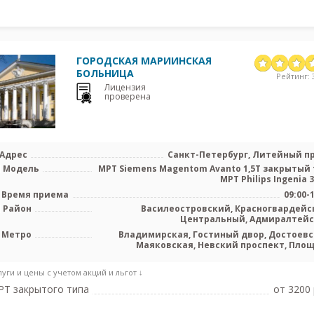
ГОРОДСКАЯ МАРИИНСКАЯ
БОЛЬНИЦА
Рейтинг: 3
Лицензия
проверена
Адрес
Санкт-Петербург, Литейный пр.
Модель
МРТ Siemens Magentom Avanto 1,5Т закрытый 
МРТ Philips Ingenia 3.
Время приема
09:00-
Район
Василеостровский, Красногвардейс
Центральный, Адмиралтей
Метро
Владимирская, Гостиный двор, Достоевс
Маяковская, Невский проспект, Пло
Восстания, Площадь Ленина, Чернышев
луги и цены с учетом акций и льгот ↓
Т закрытого типа
от 3200 