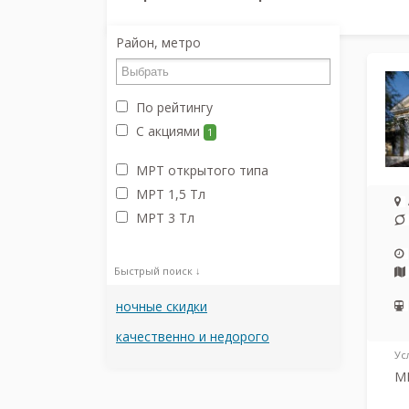
Район, метро
По рейтингу
С акциями
1
МРТ открытого типа
МРТ 1,5 Тл
МРТ 3 Тл
Быстрый поиск ↓
ночные скидки
качественно и недорого
Ус
МР