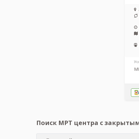
Ус
МР