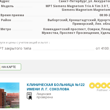
Адрес
Санкт-Петербург, ул. Аккуратов
Модель
МРТ Siemens Magnetom Trio A Tim 3.0 Т,
Siemens Magnetom Magnetom E
Время приема
08:00-
Район
Выборгский, Кронштадтский, Курорт
Приморский, Лен. обл
Метро
Комендантский проспект, Озерки, Пло
Мужества, Проспект Просвещения, Удел
луги и цены с учетом акций и льгот ↓
Т закрытого типа
от 4100 
НА КАРТЕ
КЛИНИЧЕСКАЯ БОЛЬНИЦА №122
ИМЕНИ Л. Г. СОКОЛОВА
Рейтинг: 4
Лицензия
проверена