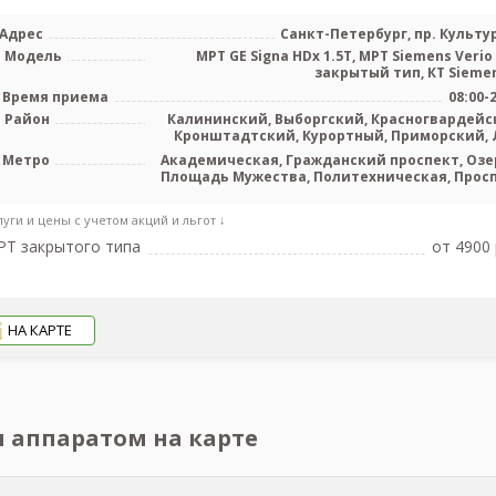
Адрес
Санкт-Петербург, пр. Культур
Модель
МРТ GE Signa HDx 1.5T, МРТ Siemens Verio 
закрытый тип, КТ Siemens
Время приема
08:00-
Район
Калининский, Выборгский, Красногвардейс
Кронштадтский, Курортный, Приморский, 
обл
Метро
Академическая, Гражданский проспект, Озе
Площадь Мужества, Политехническая, Прос
Просвещения, Удел
луги и цены с учетом акций и льгот ↓
Т закрытого типа
от 4900 
НА КАРТЕ