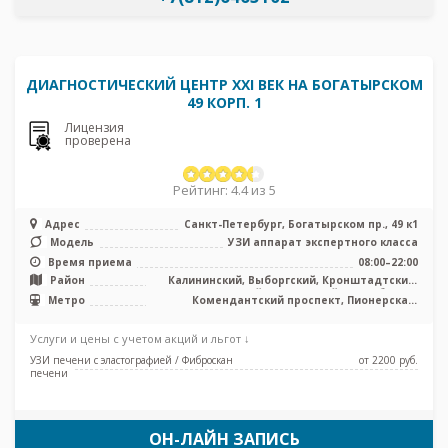
ДИАГНОСТИЧЕСКИЙ ЦЕНТР XXI ВЕК НА БОГАТЫРСКОМ
49 КОРП. 1
Лицензия
проверена
Рейтинг: 4.4 из 5
Адрес
Санкт-Петербург, Богатырском пр., 49 к1
Модель
УЗИ аппарат экспертного класса
Время приема
08:00–22:00
Район
Калининский, Выборгский, Кронштадтский,
Курортный, Приморский, Лен. область
Метро
Комендантский проспект, Пионерская,
Старая Деревня, Удельная, Беговая
Услуги и цены с учетом акций и льгот ↓
УЗИ печени с эластографией / Фиброскан
от 2200 pуб.
печени
ОН-ЛАЙН ЗАПИСЬ