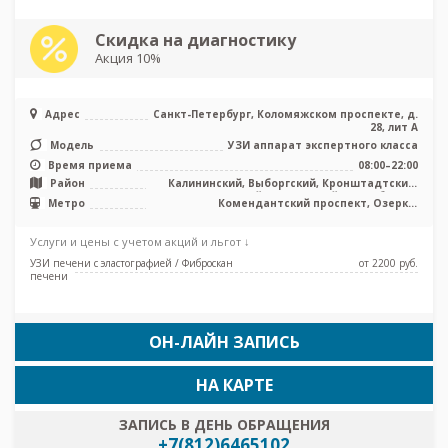
Скидка на диагностику
Акция 10%
Адрес
Санкт-Петербург, Коломяжском проспекте, д.
28, лит А
Модель
УЗИ аппарат экспертного класса
Время приема
08:00–22:00
Район
Калининский, Выборгский, Кронштадтский,
Курортный, Приморский, Лен. область
Метро
Комендантский проспект, Озерки,
Пионерская, Площадь Мужества, Старая
Деревня, Удельная, Беговая
Услуги и цены с учетом акций и льгот ↓
УЗИ печени с эластографией / Фиброскан
от 2200 pуб.
печени
ОН-ЛАЙН ЗАПИСЬ
НА КАРТЕ
ЗАПИСЬ В ДЕНЬ ОБРАЩЕНИЯ
+7(812)6465102