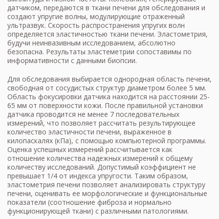
датчиком, передаются в ткани печени для обследования и
создают упругие волны, модулирующие отраженный
ультразвук. Скорость распространения упругих волн
определяется эластичностью ткани печени. Эластометрия,
будучи неинвазивным исследованием, абсолютно
безопасна. Результаты эластеметрии сопоставимы по
информативности с данными биопсии.
Для обследования выбирается однородная область печени,
свободная от сосудистых структур диаметром более 5 мм.
Область фокусировки датчика находится на расстоянии 25-
65 мм от поверхности кожи. После правильной установки
датчика проводится не менее 7 последовательных
измерений, что позволяет рассчитать результирующее
количество эластичности печени, выраженное в
килопаскалях (кПа), с помощью компьютерной программы.
Оценка успешных измерений рассчитывается как
отношение количества надежных измерений к общему
количеству исследований. Допустимый коэффициент не
превышает 1/4 от индекса упругости. Таким образом,
эластометрия печени позволяет анализировать структуру
печени, оценивать ее морфологические и функциональные
показатели (соотношение фиброза и нормально
функционирующей ткани) с различными патологиями.