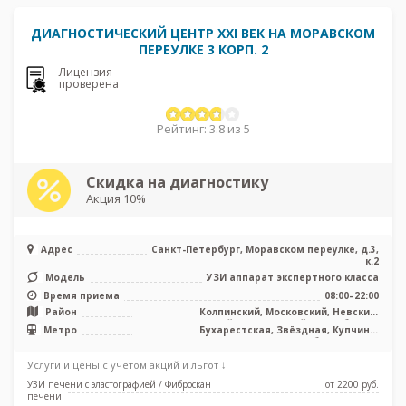
ДИАГНОСТИЧЕСКИЙ ЦЕНТР XXI ВЕК НА МОРАВСКОМ
ПЕРЕУЛКЕ 3 КОРП. 2
Лицензия
проверена
Рейтинг: 3.8 из 5
Скидка на диагностику
Акция 10%
Адрес
Санкт-Петербург, Моравском переулке, д.3,
к.2
Модель
УЗИ аппарат экспертного класса
Время приема
08:00–22:00
Район
Колпинский, Московский, Невский,
Пушкинский, Фрунзенский, Лен. область
Метро
Бухарестская, Звёздная, Купчино,
Международная, Московская, Обухово, Парк
Победы
Услуги и цены с учетом акций и льгот ↓
УЗИ печени с эластографией / Фиброскан
от 2200 pуб.
печени