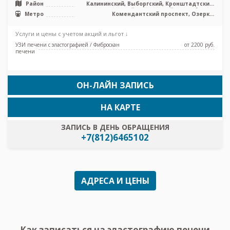
Район
Калининский, Выборгский, Кронштадтский,
Курортный, Приморский, Лен. область
Метро
Комендантский проспект, Озерки,
Пионерская, Старая Деревня, Удельная,
Беговая
Услуги и цены с учетом акций и льгот ↓
УЗИ печени с эластографией / Фиброскан
от 2200 pуб.
печени
ОН-ЛАЙН ЗАПИСЬ
НА КАРТЕ
ЗАПИСЬ В ДЕНЬ ОБРАЩЕНИЯ
+7(812)6465102
АДРЕСА И ЦЕНЫ
Как записаться на эластографию печени