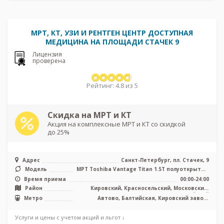
МРТ, КТ, УЗИ И РЕНТГЕН ЦЕНТР ДОСТУПНАЯ
МЕДИЦИНА НА ПЛОЩАДИ СТАЧЕК 9
Лицензия
проверена
Рейтинг: 4.8 из 5
Скидка на МРТ и КТ
Акция на комплексные МРТ и КТ со скидкой
до 25%
Адрес
Санкт-Петербург, пл. Стачек, 9
Модель
МРТ Toshiba Vantage Titan 1.5T полуоткрытый
тип, КТ Toshiba Aquilion C ...
Время приема
00:00-24:00
Район
Кировский, Красносельский, Московский,
Адмиралтейский
Метро
Автово, Балтийская, Кировский завод,
Нарвская, Путиловская
Услуги и цены с учетом акций и льгот ↓