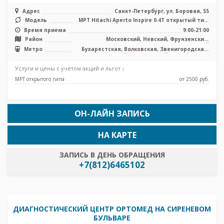
Адрес
Санкт-Петербург, ул. Боровая, 55
Модель
МРТ Hitachi Aperto Inspire 0.4T открытый тип,
КТ Toshiba Aquilion 16 с ...
Время приема
9:00-21:00
Район
Московский, Невский, Фрунзенский,
Центральный
Метро
Бухарестская, Волковская, Звенигородская,
Лиговский проспект, Обводный канал,
Фрунзенская, Броневая, Боровая, Каретная
Услуги и цены с учетом акций и льгот ↓
МРТ открытого типа
от 2500 pуб.
ОН-ЛАЙН ЗАПИСЬ
НА КАРТЕ
ЗАПИСЬ В ДЕНЬ ОБРАЩЕНИЯ
+7(812)6465102
ДИАГНОСТИЧЕСКИЙ ЦЕНТР ОРТОМЕД НА СИРЕНЕВОМ
БУЛЬВАРЕ