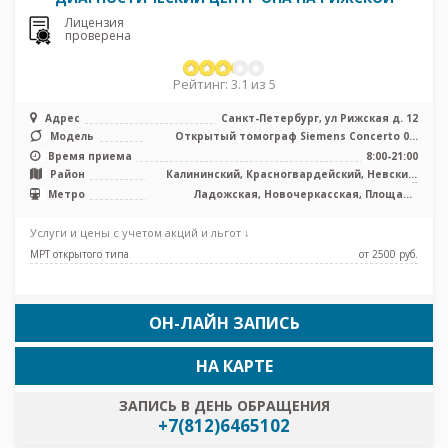
Лицензия
проверена
Рейтинг: 3.1 из 5
Адрес
Санкт-Петербург, ул Рижская д. 12
Модель
Открытый томограф Siemens Concerto 0.2
Тесла, УЗИ
Время приема
8:00-21:00
Район
Калининский, Красногвардейский, Невский,
Центральный
Метро
Ладожская, Новочеркасская, Площадь
Александра Невского
Услуги и цены с учетом акций и льгот ↓
МРТ открытого типа
от 2500 pуб.
ОН-ЛАЙН ЗАПИСЬ
НА КАРТЕ
ЗАПИСЬ В ДЕНЬ ОБРАЩЕНИЯ
+7(812)6465102