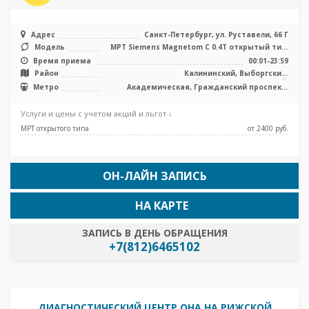
Адрес
Санкт-Петербург, ул. Руставели, 66 Г
Модель
МРТ Siemens Magnetom C 0.4T открытый тип,
УЗИ
Время приема
00:01-23:59
Район
Калининский, Выборгский,
Красногвардейский, Кронштадтский,
Метро
Академическая, Гражданский проспект,
Курортный, Приморский, Лен. область
Девяткино, Лесная, Парнас, Площадь
Мужества, Политехническая, Проспект
Услуги и цены с учетом акций и льгот ↓
Просвещения, Удельная
МРТ открытого типа
от 2400 pуб.
ОН-ЛАЙН ЗАПИСЬ
НА КАРТЕ
ЗАПИСЬ В ДЕНЬ ОБРАЩЕНИЯ
+7(812)6465102
ДИАГНОСТИЧЕСКИЙ ЦЕНТР ОНА НА РИЖСКОЙ