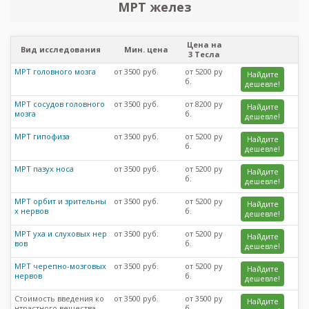
МРТ желез
Цена на
Вид исследования
Мин. цена
3 Тесла
МРТ головного мозга
от 3500 руб.
от 5200 ру
Найдите
б.
дешевле!
МРТ сосудов головного
от 3500 руб.
от 8200 ру
Найдите
мозга
б.
дешевле!
МРТ гипофиза
от 3500 руб.
от 5200 ру
Найдите
б.
дешевле!
МРТ пазух носа
от 3500 руб.
от 5200 ру
Найдите
б.
дешевле!
МРТ орбит и зрительны
от 3500 руб.
от 5200 ру
Найдите
х нервов
б.
дешевле!
МРТ уха и слуховых нер
от 3500 руб.
от 5200 ру
Найдите
вов
б.
дешевле!
МРТ черепно-мозговых
от 3500 руб.
от 5200 ру
Найдите
нервов
б.
дешевле!
Стоимость введения ко
от 3500 руб.
от 3500 ру
Найдите
нтрастного вещества
б.