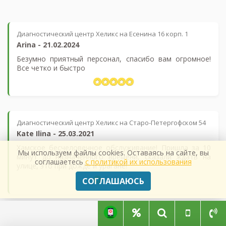
Диагностический центр Хеликс на Есенина 16 корп. 1
Arina
-
21.02.2024
Безумно приятный персонал, спасибо вам огромное!
Все четко и быстро
Диагностический центр Хеликс на Старо-Петергофском 54
Kate Ilina
-
25.03.2021
Хамское бесчеловечное обслуживание! Пришла за 10
Мы используем файлы cookies. Оставаясь на сайте, вы
минут до назначенного времени, сказали ждать на
соглашаетесь
с политикой их использования
улице, это при дожде и урагане!
СОГЛАШАЮСЬ
Служба бесплатной записи на диагностику