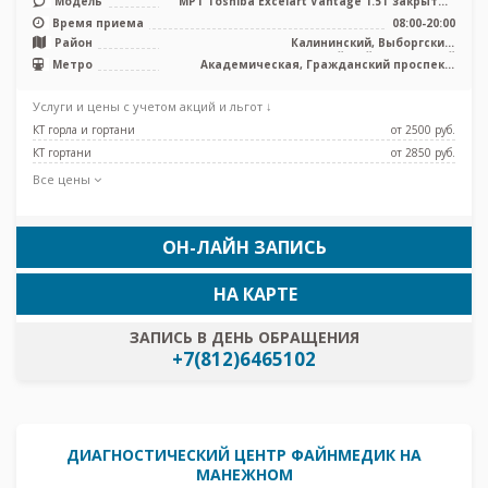
Модель
МРТ Toshiba Excelart Vantage 1.5T закрытый
тип, КТ Toshiba Aquilion 32 ...
Время приема
08:00-20:00
Район
Калининский, Выборгский,
Красногвардейский, Приморский
Метро
Академическая, Гражданский проспект,
Лесная, Озерки, Пионерская, Площадь
Мужества, Политехническая, Проспект
Услуги и цены с учетом акций и льгот ↓
Просвещения, Удельная
КТ горла и гортани
от 2500 pуб.
КТ гортани
от 2850 pуб.
Все цены
ОН-ЛАЙН ЗАПИСЬ
НА КАРТЕ
ЗАПИСЬ В ДЕНЬ ОБРАЩЕНИЯ
+7(812)6465102
ДИАГНОСТИЧЕСКИЙ ЦЕНТР ФАЙНМЕДИК НА
МАНЕЖНОМ