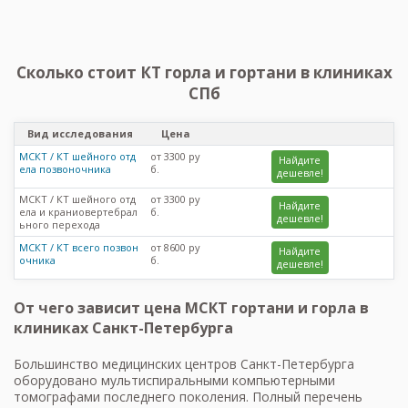
Сколько стоит КТ горла и гортани в клиниках
СПб
Вид исследования
Цена
МСКТ / КТ шейного отд
от 3300 ру
Найдите
ела позвоночника
б.
дешевле!
МСКТ / КТ шейного отд
от 3300 ру
Найдите
ела и краниовертебрал
б.
дешевле!
ьного перехода
МСКТ / КТ всего позвон
от 8600 ру
Найдите
очника
б.
дешевле!
От чего зависит цена МСКТ гортани и горла в
клиниках Санкт-Петербурга
Большинство медицинских центров Санкт-Петербурга
оборудовано мультиспиральными компьютерными
томографами последнего поколения. Полный перечень