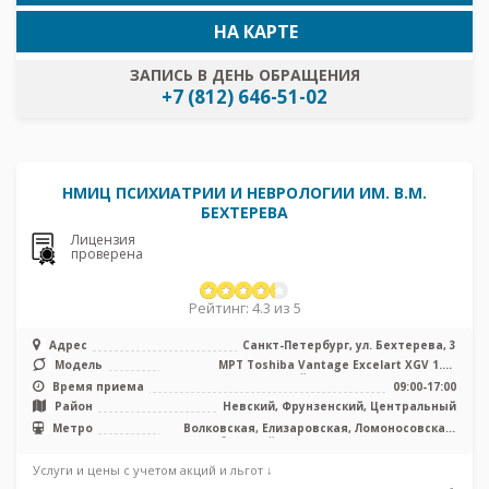
НА КАРТЕ
ЗАПИСЬ В ДЕНЬ ОБРАЩЕНИЯ
+7 (812) 646-51-02
НМИЦ ПСИХИАТРИИ И НЕВРОЛОГИИ ИМ. В.М.
БЕХТЕРЕВА
Лицензия
проверена
Рейтинг: 4.3 из 5
Адрес
Санкт-Петербург, ул. Бехтерева, 3
Модель
МРТ Toshiba Vantage Excelart XGV 1.5T
закрытый тип, КТ Philips BRILLIA ...
Время приема
09:00-17:00
Район
Невский, Фрунзенский, Центральный
Метро
Волковская, Елизаровская, Ломоносовская,
Обводный канал, Площадь Александра
Невского, Боровая, Каретная
Услуги и цены с учетом акций и льгот ↓