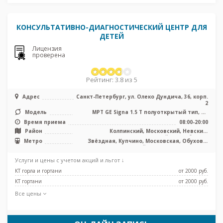
КОНСУЛЬТАТИВНО-ДИАГНОСТИЧЕСКИЙ ЦЕНТР ДЛЯ
ДЕТЕЙ
Лицензия
проверена
Рейтинг: 3.8 из 5
Адрес
Санкт-Петербург, ул. Олеко Дундича, 36, корп.
2
Модель
МРТ GE Signa 1.5 Т полуоткрытый тип, КТ
Toshiba Activion 16 срезов, УЗ ...
Время приема
08:00-20:00
Район
Колпинский, Московский, Невский,
Фрунзенский, Лен. область
Метро
Звёздная, Купчино, Московская, Обухово,
Шушары, Дунайская, Проспект Славы
Услуги и цены с учетом акций и льгот ↓
КТ горла и гортани
от 2000 pуб.
КТ гортани
от 2000 pуб.
Все цены