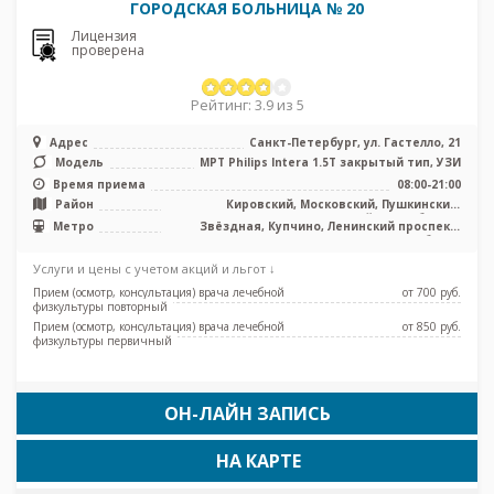
ГОРОДСКАЯ БОЛЬНИЦА № 20
Лицензия
проверена
Рейтинг: 3.9 из 5
Адрес
Санкт-Петербург, ул. Гастелло, 21
Модель
МРТ Philips Intera 1.5T закрытый тип, УЗИ
Время приема
08:00-21:00
Район
Кировский, Московский, Пушкинский,
Фрунзенский, Лен. область
Метро
Звёздная, Купчино, Ленинский проспект,
Международная, Московская, Парк Победы,
Электросила, Дунайская, Проспект Славы,
Услуги и цены с учетом акций и льгот ↓
Броневая
Прием (осмотр, консультация) врача лечебной
от 700 pуб.
физкультуры повторный
Прием (осмотр, консультация) врача лечебной
от 850 pуб.
физкультуры первичный
ОН-ЛАЙН ЗАПИСЬ
НА КАРТЕ