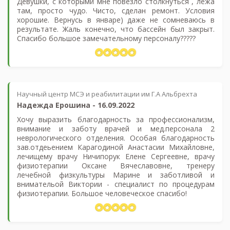
Девушки, с которыми мне повезло столкнуться , лёжа
там, просто чудо. Чисто, сделан ремонт. Условия
хорошие. Вернусь в январе) даже не сомневаюсь в
результате. Жаль конечно, что бассейн был закрыт.
Спасибо большое замечательному персоналу?????
Научный центр МСЭ и реабилитации им Г.А Альбрехта
Надежда Ерошина
-
16.09.2022
Хочу выразить благодарность за профессионализм,
внимание и заботу врачей и мед.персонала 2
неврологического отделения. Особая благодарность
зав.отдеьением Карагодиной Анастасии Михайловне,
лечищему врачу Ничипорук Елене Сергеевне, врачу
физиотерапии Оксане Вячеславовне, тренеру
лечебной физкультуры Марине и заботливой и
внимательой Виктории - специалист по процедурам
физиотерапии. Большое человеческое спасибо!