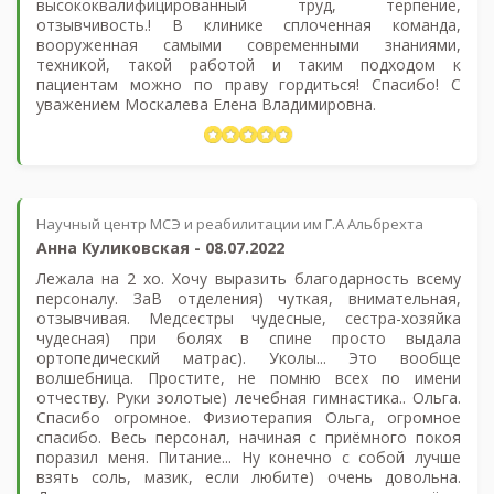
высококвалифицированный труд, терпение,
отзывчивость.! В клинике сплоченная команда,
вооруженная самыми современными знаниями,
техникой, такой работой и таким подходом к
пациентам можно по праву гордиться! Спасибо! С
уважением Москалева Елена Владимировна.
Научный центр МСЭ и реабилитации им Г.А Альбрехта
Анна Куликовская
-
08.07.2022
Лежала на 2 хо. Хочу выразить благодарность всему
персоналу. ЗаВ отделения) чуткая, внимательная,
отзывчивая. Медсестры чудесные, сестра-хозяйка
чудесная) при болях в спине просто выдала
ортопедический матрас). Уколы... Это вообще
волшебница. Простите, не помню всех по имени
отчеству. Руки золотые) лечебная гимнастика.. Ольга.
Спасибо огромное. Физиотерапия Ольга, огромное
спасибо. Весь персонал, начиная с приёмного покоя
поразил меня. Питание... Ну конечно с собой лучше
взять соль, мазик, если любите) очень довольна.