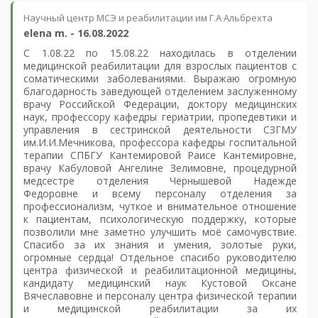
Научный центр МСЭ и реабилитации им Г.А Альбрехта
elena m.
-
16.08.2022
С 1.08.22 по 15.08.22 находилась в отделении
медицинской реабилитации для взрослых пациентов с
соматическими заболеваниями. Выражаю огромную
благодарность заведующей отделением заслуженному
врачу Российской Федерации, доктору медицинских
наук, профессору кафедры гериатрии, пропедевтики и
управления в сестринской деятельности СЗГМУ
им.И.И.Мечникова, профессора кафедры госпитальной
терапии СПБГУ Кантемировой Раисе Кантемировне,
врачу Кабуловой Ангелине Зелимовне, процедурной
медсестре отделения Чернышевой Надежде
Федоровне и всему персоналу отделения за
профессионализм, чуткое и внимательное отношение
к пациентам, психологическую поддержку, которые
позволили мне заметно улучшить моё самочувствие.
Спасибо за их знания и умения, золотые руки,
огромные сердца! Отдельное спасибо руководителю
центра физической и реабилитационной медицины,
кандидату медицинский наук Кустовой Оксане
Вячеславовне и персоналу центра физической терапии
и медицинской реабилитации за их