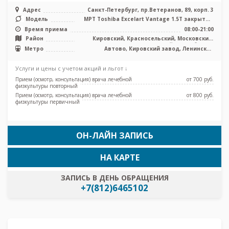
Адрес
Санкт-Петербург, пр.Ветеранов, 89, корп. 3
Модель
МРТ Toshiba Excelart Vantage 1.5T закрытый
тип, УЗИ
Время приема
08:00-21:00
Район
Кировский, Красносельский, Московский,
Петродворцовый, Лен. область
Метро
Автово, Кировский завод, Ленинский
проспект, Проспект Ветеранов
Услуги и цены с учетом акций и льгот ↓
Прием (осмотр, консультация) врача лечебной
от 700 pуб.
физкультуры повторный
Прием (осмотр, консультация) врача лечебной
от 800 pуб.
физкультуры первичный
ОН-ЛАЙН ЗАПИСЬ
НА КАРТЕ
ЗАПИСЬ В ДЕНЬ ОБРАЩЕНИЯ
+7(812)6465102