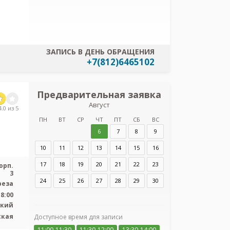
ЗАПИСЬ В ДЕНЬ ОБРАЩЕНИЯ
+7(812)6465102
Предварительная заявка
Предв
Август
з
.0 из 5
ФГБУ СПб НИИФ
ПН
ВТ
СР
ЧТ
ПТ
СБ
ВС
Мур
6
7
8
9
10
11
12
13
14
15
16
Адрес:
Санкт-Пет
просп., 12, корп. 
17
18
19
20
21
22
23
орп.
3
24
25
26
27
28
29
30
реза
18:00
ский
ская
Доступное время для записи
11:00-11:30
11:30-12:00
13:30-14:00