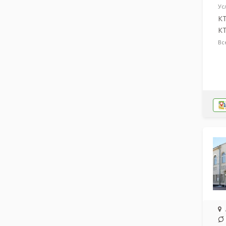
Ус
КТ
КТ
Вс