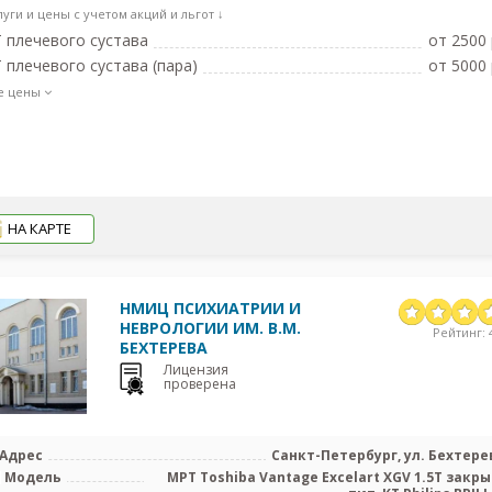
луги и цены с учетом акций и льгот ↓
 плечевого сустава
от 2500 
 плечевого сустава (пара)
от 5000 
е цены
НА КАРТЕ
НМИЦ ПСИХИАТРИИ И
НЕВРОЛОГИИ ИМ. В.М.
Рейтинг: 4
БЕХТЕРЕВА
Лицензия
проверена
Адрес
Санкт-Петербург, ул. Бехтерев
Модель
МРТ Toshiba Vantage Excelart XGV 1.5T закр