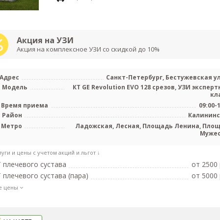
Акция на УЗИ
Акция на комплексное УЗИ со скидкой до 10%
Адрес
Санкт-Петербург, Бестужевская ул.
Модель
КТ GE Revolution EVO 128 срезов, УЗИ эксперт
кл
Время приема
09:00-
Район
Калинин
Метро
Ладожская, Лесная, Площадь Ленина, Пло
Муже
луги и цены с учетом акций и льгот ↓
 плечевого сустава
от 2500 
 плечевого сустава (пара)
от 5000 
е цены