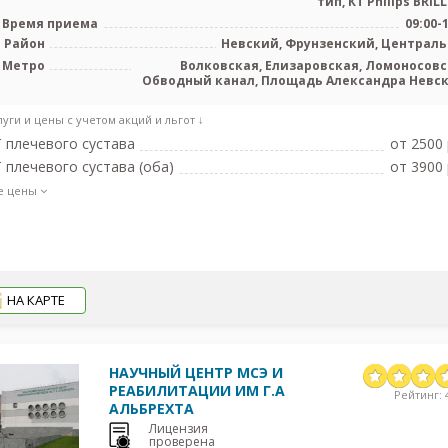
тип, КТ Philips BRILLI
Время приема
09:00-
Район
Невский, Фрунзенский, Централ
Метро
Волковская, Елизаровская, Ломоносовс
Обводный канал, Площадь Александра Невск
Боровая, Каре
луги и цены с учетом акций и льгот ↓
 плечевого сустава
от 2500 
 плечевого сустава (оба)
от 3900 
е цены
НА КАРТЕ
НАУЧНЫЙ ЦЕНТР МСЭ И
РЕАБИЛИТАЦИИ ИМ Г.А
Рейтинг: 4
АЛЬБРЕХТА
Лицензия
проверена