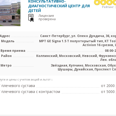
КОНСУЛЬТАТИВНО-
ДИАГНОСТИЧЕСКИЙ ЦЕНТР ДЛЯ
Рейтинг: 3
ДЕТЕЙ
Лицензия
проверена
Адрес
Санкт-Петербург, ул. Олеко Дундича, 36, кор
Модель
МРТ GE Signa 1.5 Т полуоткрытый тип, КТ Tos
Activion 16 срезов, У
Время приема
08:00-
Район
Колпинский, Московский, Невский, Фрунзенс
Лен. обл
Метро
Звёздная, Купчино, Московская, Обух
Шушары, Дунайская, Проспект С
луги и цены с учетом акций и льгот ↓
 плечевого сустава
от 2000 
 плечевого сустава с контрастом
от 5000 