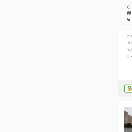
Ус
КТ
КТ
Вс