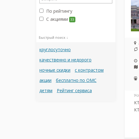
По рейтингу
С акциями
33
Быстрый поиск ↓
круглосуточно
качественно и недорого
ночные скидки
с контрастом
акции
бесплатно по ОМС
детям
Рейтинг сервиса
Ус
КТ
КТ