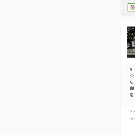
Ус
КТ