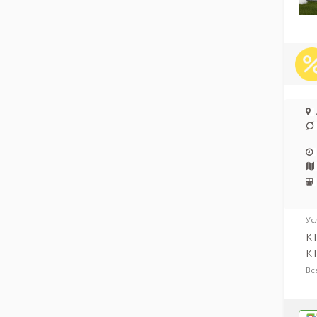
Ус
КТ
КТ
Вс