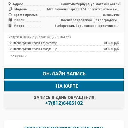
Адрес
Санкт-Петербург, ул. Лахтинская 12
Модель
МРТ Siemens Espree 1.5Т полуоткрытый тип,
КТ Siemens Siemens Definitio ...
Время приема
09:00-21:00
Район
Василеостровский, Петроградский,
Приморский, Центральный
Метро
Выборгская, Горьковская, Крестовский
остров, Петроградская, Площадь Ленина,
Спортивная, Чкаловская
Услуги и цены с учетом акций и льгот ↓
Рентгенография головы взрослому
от 490 pуб.
Рентгенография головы младенцу
от 490 pуб.
Все цены
ОН-ЛАЙН ЗАПИСЬ
НА КАРТЕ
ЗАПИСЬ В ДЕНЬ ОБРАЩЕНИЯ
+7(812)6465102