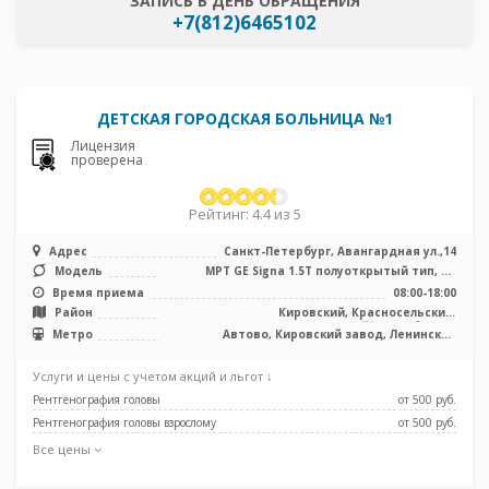
ЗАПИСЬ В ДЕНЬ ОБРАЩЕНИЯ
+7(812)6465102
ДЕТСКАЯ ГОРОДСКАЯ БОЛЬНИЦА №1
Лицензия
проверена
Рейтинг: 4.4 из 5
Адрес
Санкт-Петербург, Авангардная ул.,14
Модель
МРТ GЕ Signa 1.5T полуоткрытый тип, КТ
Siemens Somatom Difinition AS 6 ...
Время приема
08:00-18:00
Район
Кировский, Красносельский,
Петродворцовый, Лен. область
Метро
Автово, Кировский завод, Ленинский
проспект, Проспект Ветеранов
Услуги и цены с учетом акций и льгот ↓
Рентгенография головы
от 500 pуб.
Рентгенография головы взрослому
от 500 pуб.
Все цены