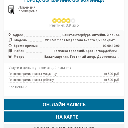
ГОРОДСКАЯ МАРИИНСКАЯ БОЛЬНИЦА
Лицензия
проверена
Рейтинг: 3.9 из 5
Адрес
Санкт-Петербург, Литейный пр., 56
Модель
МРТ Siemens Magentom Avanto 1,5Т закрытый
тип, МРТ Philips Ingenia 3.0 ...
Время приема
09:00-19:00
Район
Василеостровский, Красногвардейский,
Центральный, Адмиралтейский
Метро
Владимирская, Гостиный двор, Достоевская,
Маяковская, Невский проспект, Площадь
Восстания, Площадь Ленина, Чернышевская
Услуги и цены с учетом акций и льгот ↓
Рентгенография головы младенцу
от 500 pуб.
Рентгенография головы ребенку
от 500 pуб.
Все цены
ОН-ЛАЙН ЗАПИСЬ
НА КАРТЕ