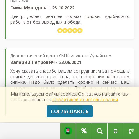
Пушкине
Сима Мурадова
-
23.10.2022
Центр делает рентген только головы. Удобно,что
работают без выходных и обеда.
Диагностический центр СМ-Клиника на Дунайском
Валерий Петрович
-
23.06.2021
Хочу сказать спасибо вашим сотрудникам за помощь в
поиске дешевого рентгена, но с хорошим качеством
снимка. Надо было сделать срочно и сейчас. Ваш
сотрудник нашел места на Дунайском и сразу меня
записали. Очень удобно получить информацию цене и
Мы используем файлы cookies. Оставаясь на сайте, вы
свободным местам сразу.
соглашаетесь
с политикой их использования
СОГЛАШАЮСЬ
НАПИСАТЬ ОТЗЫВ