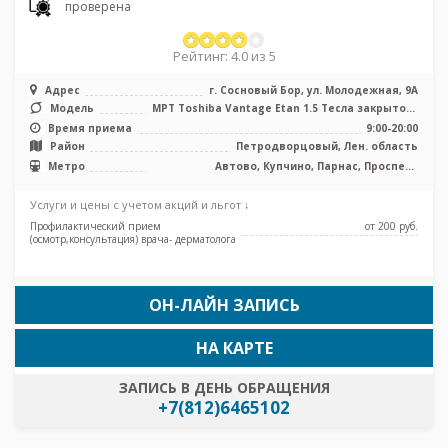
проверена
Рейтинг: 4.0 из 5
Адрес
г. Сосновый Бор, ул. Молодежная, 9А
Модель
МРТ Toshiba Vantage Etan 1.5 Тесла закрытого
типа
Время приема
9:00-20:00
Район
Петродворцовый, Лен. область
Метро
Автово, Купчино, Парнас, Проспект
Ветеранов
Услуги и цены с учетом акций и льгот ↓
Профилактический прием
от 200 pуб.
(осмотр,консультация) врача- дерматолога
ОН-ЛАЙН ЗАПИСЬ
НА КАРТЕ
ЗАПИСЬ В ДЕНЬ ОБРАЩЕНИЯ
+7(812)6465102