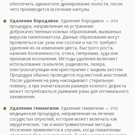
обеспечить адекватное дренирование полости, после
чего производится иссечение капсулы.
Удаление бородавок
. Удаление бородавок — это
процедура, направленная на устранение
доброкачественных кожных образований, вызванных
вирусом папилломатоза. Данные образования могут
проявляться как узлы или сосочки и часто требуют
удаления из-за изменения цвета, быстрого роста,
наличия болезненности, отека, гиперемии, зуда или
признаков воспаления. Методы удаления включают
использование скальпеля, радиоволн, лазера,
электрокоагуляции или криотерапии с жидким азотом.
Процедура обычно проводится под местной анестезией.
После удаления на рану накладывают стерильную
повязку, а при значительном размере кожного дефекта
может потребоваться ушивание раны для оптимального
заживления.
Удаление гемангиом
. Удаление гемангиом — это
медицинская процедура, направленная на лечение
сосудистых опухолей, которая может включать как
хирургические, так и малотравматичные методы.
Иссечение применяется в случаях, когда гемангиомы