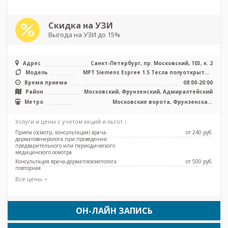
Скидка на УЗИ
Выгода на УЗИ до 15%
Адрес
Санкт-Петербург, пр. Московский, 103, к. 2
Модель
МРТ Siemens Espree 1.5 Тесла полуоткрытый
типа, КТ Siemens Emotion 6 с ...
Время приема
08:00-20:00
Район
Московский, Фрунзенский, Адмиралтейский
Метро
Московские ворота, Фрунзенская,
Электросила, Путиловская, Броневая,
Боровая, Заставская
Услуги и цены с учетом акций и льгот ↓
Прием (осмотр, консультация) врача-
от 240 pуб.
дерматовенеролога при проведении
предварительного или периодического
медицинского осмотра
Консультация врача-дерматокосметолога
от 500 pуб.
повторная
Все цены
ОН-ЛАЙН ЗАПИСЬ