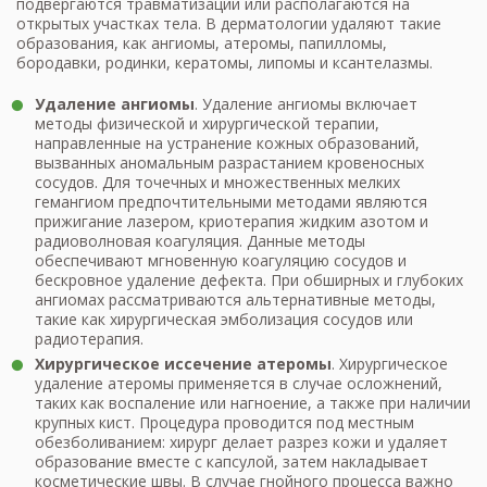
подвергаются травматизации или располагаются на
открытых участках тела. В дерматологии удаляют такие
образования, как ангиомы, атеромы, папилломы,
бородавки, родинки, кератомы, липомы и ксантелазмы.
Удаление ангиомы
. Удаление ангиомы включает
методы физической и хирургической терапии,
направленные на устранение кожных образований,
вызванных аномальным разрастанием кровеносных
сосудов. Для точечных и множественных мелких
гемангиом предпочтительными методами являются
прижигание лазером, криотерапия жидким азотом и
радиоволновая коагуляция. Данные методы
обеспечивают мгновенную коагуляцию сосудов и
бескровное удаление дефекта. При обширных и глубоких
ангиомах рассматриваются альтернативные методы,
такие как хирургическая эмболизация сосудов или
радиотерапия.
Хирургическое иссечение атеромы
. Хирургическое
удаление атеромы применяется в случае осложнений,
таких как воспаление или нагноение, а также при наличии
крупных кист. Процедура проводится под местным
обезболиванием: хирург делает разрез кожи и удаляет
образование вместе с капсулой, затем накладывает
косметические швы. В случае гнойного процесса важно