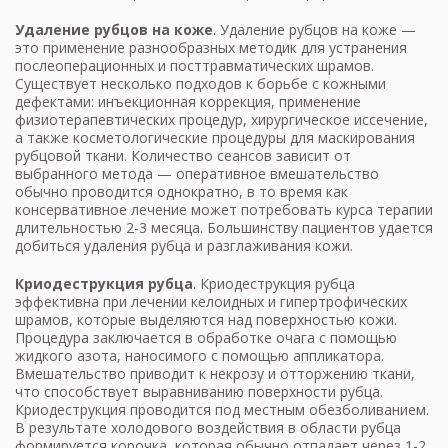
Удаление рубцов на коже
. Удаление рубцов на коже —
это применение разнообразных методик для устранения
послеоперационных и посттравматических шрамов.
Существует несколько подходов к борьбе с кожными
дефектами: инъекционная коррекция, применение
физиотерапевтических процедур, хирургическое иссечение,
а также косметологические процедуры для маскирования
рубцовой ткани. Количество сеансов зависит от
выбранного метода — оперативное вмешательство
обычно проводится однократно, в то время как
консервативное лечение может потребовать курса терапии
длительностью 2-3 месяца. Большинству пациентов удается
добиться удаления рубца и разглаживания кожи.
Криодеструкция рубца
. Криодеструкция рубца
эффективна при лечении келоидных и гипертрофических
шрамов, которые выделяются над поверхностью кожи.
Процедура заключается в обработке очага с помощью
жидкого азота, наносимого с помощью аппликатора.
Вмешательство приводит к некрозу и отторжению ткани,
что способствует выравниванию поверхности рубца.
Криодеструкция проводится под местным обезболиванием.
В результате холодового воздействия в области рубца
формируется корочка, которая обычно отпадает через 1-2