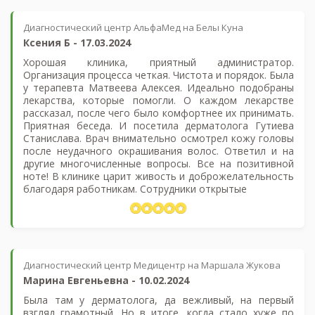
Диагностический центр АльфаМед на Белы Куна
Ксения Б
-
17.03.2024
Хорошая клиника, приятный администратор.
Организация процесса четкая. Чистота и порядок. Была
у терапевта Матвеева Алексея. Идеально подобраны
лекарства, которые помогли. О каждом лекарстве
рассказал, после чего было комфортнее их принимать.
Приятная беседа. И посетила дерматолога Гутиева
Станислава. Врач внимательно осмотрел кожу головы
после неудачного окрашивания волос. Ответил и на
другие многочисленные вопросы. Все на позитивной
ноте! В клинике царит живость и доброжелательность
благодаря работникам. Сотрудники открытые
Диагностический центр Медицентр на Маршала Жукова
Марина Евгеньевна
-
10.02.2024
Была там у дерматолога, да вежливый, на первый
взгляд грамотный. Но в итоге, когда стало хуже по