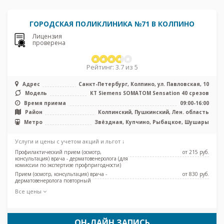
ГОРОДСКАЯ ПОЛИКЛИНИКА №71 В КОЛПИНО
Лицензия
проверена
Рейтинг: 3.7 из 5
Адрес
Санкт-Петербург, Колпино, ул. Павловская, 10
Модель
КТ Siemens SOMATOM Sensation 40 срезов
Время приема
09:00-16:00
Район
Колпинский, Пушкинский, Лен. область
Метро
Звёздная, Купчино, Рыбацкое, Шушары
Услуги и цены с учетом акций и льгот ↓
Профилактический прием (осмотр,
от 215 pуб.
консультация) врача - дерматовенеролога (для
комиссии по экспертизе профпригодности)
Прием (осмотр, консультация) врача -
от 830 pуб.
дерматовенеролога повторный
Все цены
ОН-ЛАЙН ЗАПИСЬ