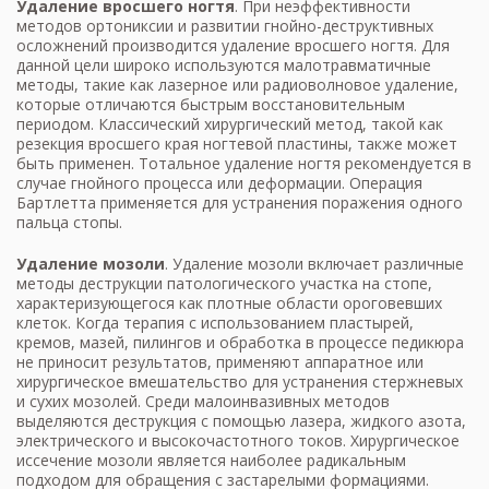
Удаление вросшего ногтя
. При неэффективности
методов ортониксии и развитии гнойно-деструктивных
осложнений производится удаление вросшего ногтя. Для
данной цели широко используются малотравматичные
методы, такие как лазерное или радиоволновое удаление,
которые отличаются быстрым восстановительным
периодом. Классический хирургический метод, такой как
резекция вросшего края ногтевой пластины, также может
быть применен. Тотальное удаление ногтя рекомендуется в
случае гнойного процесса или деформации. Операция
Бартлетта применяется для устранения поражения одного
пальца стопы.
Удаление мозоли
. Удаление мозоли включает различные
методы деструкции патологического участка на стопе,
характеризующегося как плотные области ороговевших
клеток. Когда терапия с использованием пластырей,
кремов, мазей, пилингов и обработка в процессе педикюра
не приносит результатов, применяют аппаратное или
хирургическое вмешательство для устранения стержневых
и сухих мозолей. Среди малоинвазивных методов
выделяются деструкция с помощью лазера, жидкого азота,
электрического и высокочастотного токов. Хирургическое
иссечение мозоли является наиболее радикальным
подходом для обращения с застарелыми формациями.