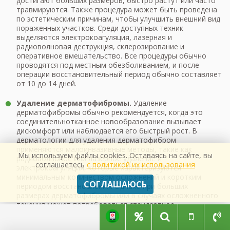
достигают больших размеров, быстро растут или часто
травмируются. Также процедура может быть проведена
по эстетическим причинам, чтобы улучшить внешний вид
пораженных участков. Среди доступных техник
выделяются электрокоагуляция, лазерная и
радиоволновая деструкция, склерозирование и
оперативное вмешательство. Все процедуры обычно
проводятся под местным обезболиванием, и после
операции восстановительный период обычно составляет
от 10 до 14 дней.
Удаление дерматофибромы.
Удаление
дерматофибромы обычно рекомендуется, когда это
соединительнотканное новообразование вызывает
дискомфорт или наблюдается его быстрый рост. В
дерматологии для удаления дерматофибром
применяются малоинвазивные методы, такие как
Мы используем файлы cookies. Оставаясь на сайте, вы
радиоволновое или лазерное удаление и
соглашаетесь
с политикой их использования
электрокоагуляция, которые характеризуются
минимальным количеством осложнений и коротким
СОГЛАШАЮСЬ
периодом восстановления. Однако при больших
размерах дерматофибромы или в случаях осложненного
течения может потребоваться стандартное
хирургическое вмешательство. Все процедуры обычно
проводятся под местным обезболиванием, чтобы