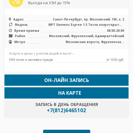
Выгода на УЗИ до 15%
Адрес
Санкт-Петербург, пр. Московский, 103, к. 2
Модель
МРТ Siemens Espree 1.5 Тесла полуоткрытый
типа, КТ Siemens Emotion 6 с ...
Время приема
08:00-20:00
Район
Московский, Фрунзенский, Адмиралтейский
Метро
Московские ворота, Фрунзенская,
Электросила, Путиловская, Броневая,
Боровая, Заставская
Услуги и цены с учетом акций и льгот ↓
УЗИ почек и мочевого пузыря
от 1030 pуб.
ОН-ЛАЙН ЗАПИСЬ
НА КАРТЕ
ЗАПИСЬ В ДЕНЬ ОБРАЩЕНИЯ
+7(812)6465102