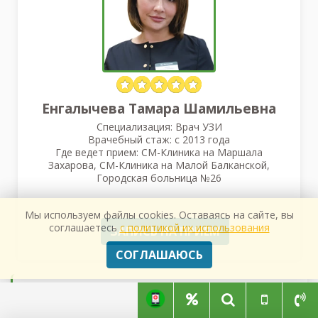
Енгалычева Тамара Шамильевна
Специализация: Врач УЗИ
Врачебный стаж: с 2013 года
Где ведет прием: СМ-Клиника на Маршала
Захарова, СМ-Клиника на Малой Балканской,
Городская больница №26
Мы используем файлы cookies. Оставаясь на сайте, вы
соглашаетесь
с политикой их использования
ЗАПИСЬ НА ПРИЕМ
СОГЛАШАЮСЬ
Диагностический центр Хеликс на Новочеркасском 39 корп.
2
Нуриза Салибаева
-
13.04.2024