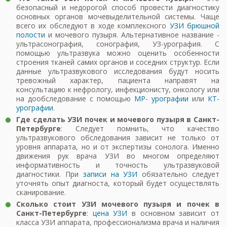
безопасный и недорогой способ провести диагностику
основных органов мочевыделительной системы. Чаще
всего их обследуют в ходе комплексного
УЗИ брюшной
полости
и мочевого пузыря. Альтернативное название -
ультрасонография, сонография, УЗ-урография. С
помощью ультразвука можно оценить особенности
строения тканей самих органов и соседних структур. Если
данные ультразвукового исследования будут носить
тревожный характер, пациента направят на
консультацию к нефрологу, инфекционисту, онкологу или
на дообследование с помощью
МР- урографии
или
КТ-
урографии
.
Где сделать УЗИ почек и мочевого пузыря в Санкт-
Петербурге
: Следует помнить, что качество
ультразвукового обследования зависит не только от
уровня аппарата, но и от экспертизы сонолога. Именно
движения рук врача УЗИ во многом определяют
информативность и точность ультразвуковой
диагностики. При
записи на УЗИ
обязательно следует
уточнять опыт диагноста, который будет осуществлять
сканирование.
Сколько стоит УЗИ мочевого пузыря и почек в
Санкт-Петербурге
:
цена УЗИ
в основном зависит от
класса УЗИ аппарата, профессионализма врача и наличия