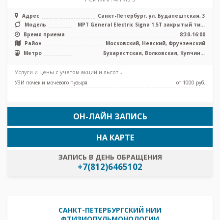
Адрес
Санкт-Петербург, ул. Будапештская, 3
Модель
МРТ General Electric Signa 1.5T закрытый тип,
КТ Toshiba G 32 среза, У ...
Время приема
8:30-16:00
Район
Московский, Невский, Фрунзенский
Метро
Бухарестская, Волковская, Купчино,
Международная, Московские ворота,
Дунайская, Проспект Славы, Заставская
Услуги и цены с учетом акций и льгот ↓
УЗИ почек и мочевого пузыря
от 1000 pуб.
ОН-ЛАЙН ЗАПИСЬ
НА КАРТЕ
ЗАПИСЬ В ДЕНЬ ОБРАЩЕНИЯ
+7(812)6465102
САНКТ-ПЕТЕРБУРГСКИЙ НИИ
ФТИЗИОПУЛЬМОНОЛОГИИ