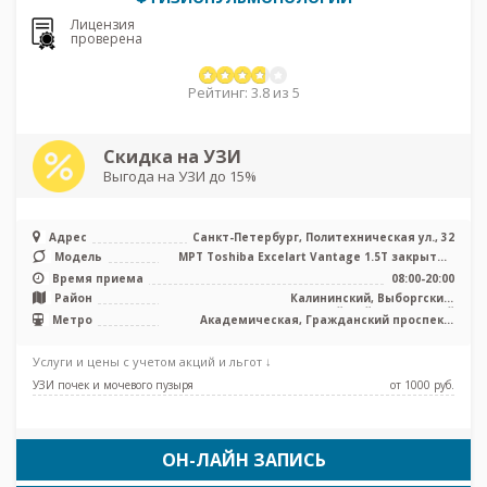
Лицензия
проверена
Рейтинг: 3.8 из 5
Скидка на УЗИ
Выгода на УЗИ до 15%
Адрес
Санкт-Петербург, Политехническая ул., 32
Модель
МРТ Toshiba Excelart Vantage 1.5T закрытый
тип, КТ Toshiba Aquilion 32 ...
Время приема
08:00-20:00
Район
Калининский, Выборгский,
Красногвардейский, Приморский
Метро
Академическая, Гражданский проспект,
Лесная, Озерки, Пионерская, Площадь
Мужества, Политехническая, Проспект
Услуги и цены с учетом акций и льгот ↓
Просвещения, Удельная
УЗИ почек и мочевого пузыря
от 1000 pуб.
ОН-ЛАЙН ЗАПИСЬ