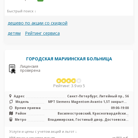
Быстрый поиск ↓
дешево по акции со скидкой
детям
Рейтинг сервиса
ГОРОДСКАЯ МАРИИНСКАЯ БОЛЬНИЦА
Лицензия
проверена
Рейтинг: 3.9 из 5
Адрес
Санкт-Петербург, Литейный пр., 56
Модель
МРТ Siemens Magentom Avanto 1,5Т закрытый
тип, МРТ Philips Ingenia 3.0 ...
Время приема
09:00-19:00
Район
Василеостровский, Красногвардейский,
Центральный, Адмиралтейский
Метро
Владимирская, Гостиный двор, Достоевская,
Маяковская, Невский проспект, Площадь
Восстания, Площадь Ленина, Чернышевская
Услуги и цены с учетом акций и льгот ↓
УЗИ почек и мочевого пузыря
от 850 pуб.