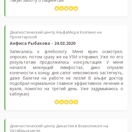
такую заботу о пациентах!
Диагностический центр АльфаМед в Колпино на
Пролетарской
Анфиса Рыбакова
-
24.03.2020
Записалась к флебологу. Меня врач осмотрел,
опросил, потом сразу же на УЗИ отправил. Уже по его
результатам продолжилась консультация. У меня
начался мокнущий лимфостаз, дико опухали
конечности к концу дня сапог невозможно застегнуть,
даже балетки на работе не лезли! В альфе доктор
подобрал нормальное главное эффективное лечение и
вуаля, помогло на третий день. Уже задумываюсь о
каблуках)
Диагностический центр Династия в Всеволожске на
Октябрьском пр