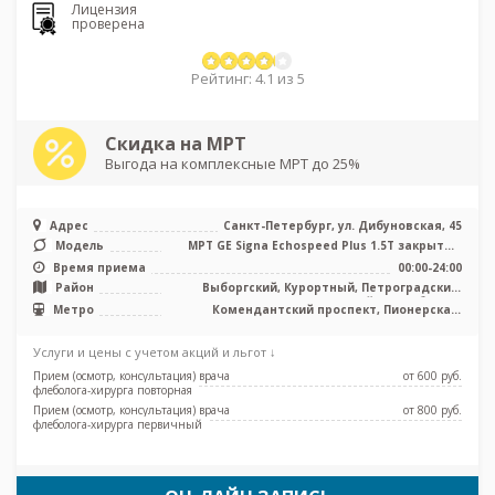
Лицензия
проверена
Рейтинг: 4.1 из 5
Скидка на МРТ
Выгода на комплексные МРТ до 25%
Адрес
Санкт-Петербург, ул. Дибуновская, 45
Модель
МРТ GE Signa Echospeed Plus 1.5T закрытый
тип, УЗИ
Время приема
00:00-24:00
Район
Выборгский, Курортный, Петроградский,
Приморский, Лен. область
Метро
Комендантский проспект, Пионерская,
Старая Деревня, Чёрная речка, Беговая
Услуги и цены с учетом акций и льгот ↓
Прием (осмотр, консультация) врача
от 600 pуб.
флеболога-хирурга повторная
Прием (осмотр, консультация) врача
от 800 pуб.
флеболога-хирурга первичный