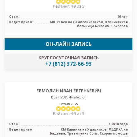
Рейтинг: 4.9 из 5
Стаж:
16 лет
Ведет прием:
МЦ 21 век на Сампсониевском, Клиническая
больница №122 им. Соколова
ОН-ЛАЙН ЗАПИСЬ
КРУГЛОСУТОЧНАЯ ЗАПИСЬ
+7 (812) 372-66-93
ЕРМОЛИН ИВАН ЕВГЕНЬЕВИЧ
Врач УЗИ, Флеболог
Отзывы:
25
Рейтинг: 4.9 из 5
Стаж:
с 2018 года
Ведет прием:
СМ-Клиника на Ударников, МЕДИКА на
Бадаева, Травмпункт Coris, Скорая помощь