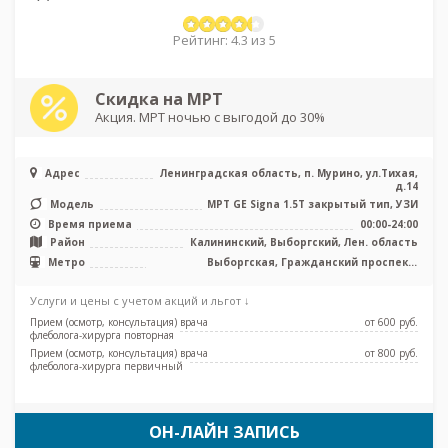
Рейтинг: 4.3 из 5
Скидка на МРТ
Акция. МРТ ночью с выгодой до 30%
Адрес
Ленинградская область, п. Мурино, ул.Тихая,
д.14
Модель
МРТ GE Signa 1.5T закрытый тип, УЗИ
Время приема
00:00-24:00
Район
Калининский, Выборгский, Лен. область
Метро
Выборгская, Гражданский проспект,
Девяткино, Парнас, Проспект Просвещения
Услуги и цены с учетом акций и льгот ↓
Прием (осмотр, консультация) врача
от 600 pуб.
флеболога-хирурга повторная
Прием (осмотр, консультация) врача
от 800 pуб.
флеболога-хирурга первичный
ОН-ЛАЙН ЗАПИСЬ