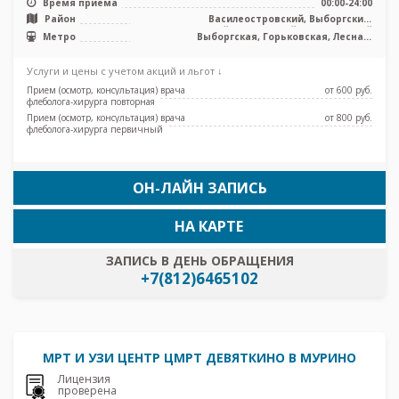
Время приема
00:00-24:00
Район
Василеостровский, Выборгский,
Петроградский, Приморский, Центральный
Метро
Выборгская, Горьковская, Лесная,
Петроградская, Площадь Ленина,
Спортивная, Чёрная речка, Чкаловская
Услуги и цены с учетом акций и льгот ↓
Прием (осмотр, консультация) врача
от 600 pуб.
флеболога-хирурга повторная
Прием (осмотр, консультация) врача
от 800 pуб.
флеболога-хирурга первичный
ОН-ЛАЙН ЗАПИСЬ
НА КАРТЕ
ЗАПИСЬ В ДЕНЬ ОБРАЩЕНИЯ
+7(812)6465102
МРТ И УЗИ ЦЕНТР ЦМРТ ДЕВЯТКИНО В МУРИНО
Лицензия
проверена