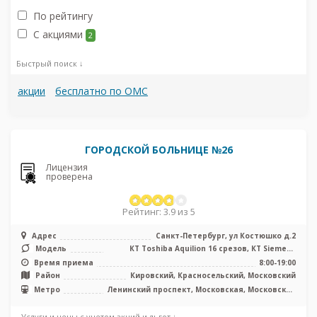
По рейтингу
С акциями
2
Быстрый поиск ↓
акции
бесплатно по ОМС
ГОРОДСКОЙ БОЛЬНИЦЕ №26
Лицензия
проверена
Рейтинг: 3.9 из 5
Адрес
Санкт-Петербург, ул Костюшко д.2
Модель
КТ Toshiba Aquilion 16 срезов, КТ Siemens
Somatom Definition 64 среза, ...
Время приема
8:00-19:00
Район
Кировский, Красносельский, Московский
Метро
Ленинский проспект, Московская, Московские
ворота
Услуги и цены с учетом акций и льгот ↓