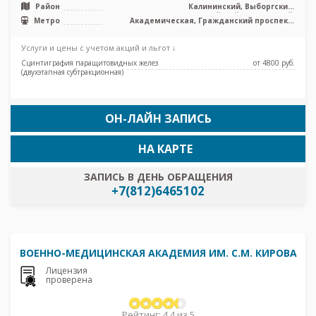
Район
Калининский, Выборгский,
Красногвардейский, Приморский,
Метро
Академическая, Гражданский проспект,
Центральный
Девяткино, Озерки, Площадь Мужества,
Политехническая, Проспект Просвещения
Услуги и цены с учетом акций и льгот ↓
Сцинтиграфия паращитовидных желез
от 4800 pуб.
(двухэтапная субтракционная)
ОН-ЛАЙН ЗАПИСЬ
НА КАРТЕ
ЗАПИСЬ В ДЕНЬ ОБРАЩЕНИЯ
+7(812)6465102
ВОЕННО-МЕДИЦИНСКАЯ АКАДЕМИЯ ИМ. С.М. КИРОВА
Лицензия
проверена
Рейтинг: 4.4 из 5