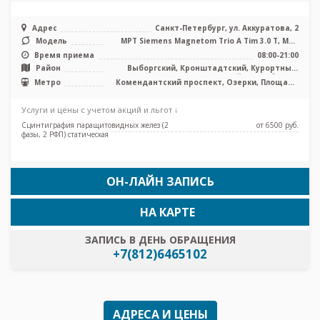
Адрес
Санкт-Петербург, ул. Аккуратова, 2
Модель
МРТ Siemens Magnetom Trio A Tim 3.0 Т, МРТ
Siemens Magnetom Magnetom E ...
Время приема
08:00-21:00
Район
Выборгский, Кронштадтский, Курортный,
Приморский, Лен. область
Метро
Комендантский проспект, Озерки, Площадь
Мужества, Проспект Просвещения, Удельная
Услуги и цены с учетом акций и льгот ↓
Сцинтиграфия паращитовидных желез (2
от 6500 pуб.
фазы, 2 РФП) статическая
ОН-ЛАЙН ЗАПИСЬ
НА КАРТЕ
ЗАПИСЬ В ДЕНЬ ОБРАЩЕНИЯ
+7(812)6465102
АДРЕСА И ЦЕНЫ