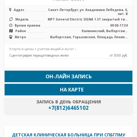
Адрес
Санкт-Петербург, ул. Академика Лебедева, 6,
лит. В
Модель
МРТ General Electric SIGNA 1.5T закрытый тип,
КТ General Electric 16 с ...
Время приема
09:00-17:30
Район
Калининский, Выборгский,
Красногвардейский, Петроградский,
Метро
Выборгская, Горьковская, Площадь Ленина,
Центральный
Чернышевская
Услуги и цены с учетом акций и льгот ↓
Сцинтиграфия паращитовидных желез
от 5050 pуб.
ОН-ЛАЙН ЗАПИСЬ
НА КАРТЕ
ЗАПИСЬ В ДЕНЬ ОБРАЩЕНИЯ
+7(812)6465102
ДЕТСКАЯ КЛИНИЧЕСКАЯ БОЛЬНИЦА ПРИ СПБГПМУ