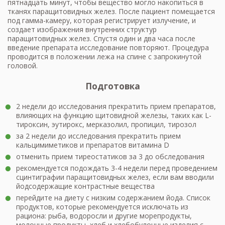
пятнадцать минут, чтобы вещество могло накопиться в
тканях паращитовидных желез. После пациент помещается
под гамма-камеру, которая регистрирует излучение, и
создает изображения внутренних структур
паращитовидных желез. Спустя один и два часа после
введение препарата исследование повторяют. Процедура
проводится в положении лежа на спине с запрокинутой
головой.
Подготовка
2 недели до исследования прекратить прием препаратов,
влияющих на функцию щитовидной железы, таких как L-
тироксин, эутирокс, мерказолил, пропицил, тирозол
за 2 недели до исследования прекратить прием
кальцимиметиков и препаратов витамина D
отменить прием тиреостатиков за 3 до обследования
рекомендуется подождать 3-4 недели перед проведением
сцинтиграфии паращитовидных желез, если вам вводили
йодсодержащие контрастные вещества
перейдите на диету с низким содержанием йода. Список
продуктов, которые рекомендуется исключать из
рациона: рыба, водоросли и другие морепродукты,
молочные продукты, хлеб и хлебобулочные изделия с