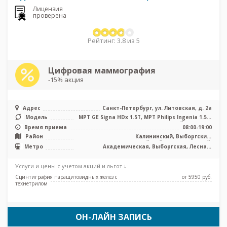
Лицензия
проверена
Рейтинг: 3.8 из 5
Цифровая маммография
-15% акция
Адрес
Санкт-Петербург, ул. Литовская, д. 2а
Модель
МРТ GЕ Signa HDx 1.5Т, МРТ Philips Ingenia 1.5 Т
полуоткрытый тип, КТ ...
Время приема
08:00-19:00
Район
Калининский, Выборгский,
Красногвардейский, Петроградский,
Метро
Академическая, Выборгская, Лесная,
Приморский
Петроградская
Услуги и цены с учетом акций и льгот ↓
Сцинтиграфия паращитовидных желез с
от 5950 pуб.
технетрилом
ОН-ЛАЙН ЗАПИСЬ