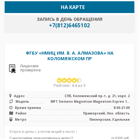
НА КАРТЕ
ЗАПИСЬ В ДЕНЬ ОБРАЩЕНИЯ
+7(812)6465102
ФГБУ «НМИЦ ИМ. В. А. АЛМАЗОВА» НА
КОЛОМЯЖСКОМ ПР
Лицензия
проверена
Рейтинг: 4.4 из 5
Адрес
СПб, Коломяжский пр-т, д. 21, корп. 2
Модель
МРТ Siemens Magnetom Magnetom Espree 1.5
Тесла, КТ Philips Ingenuity E ...
Время приема
8:00-21:00
Район
Приморский, Лен. область
Метро
Пионерская, Удельная
Услуги и цены с учетом акций и льгот ↓
Сцинтиграфия паращитовидных желез (2
от 6500 pуб.