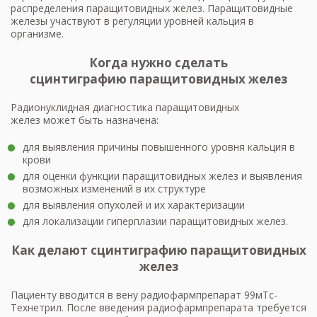
распределения паращитовидных желез. Паращитовидные
железы участвуют в регуляции уровней кальция в
организме.
Когда нужно сделать
сцинтиграфию паращитовидных желез
Радионуклидная диагностика паращитовидных
желез может быть назначена:
для выявления причины повышенного уровня кальция в
крови
для оценки функции паращитовидных желез и выявления
возможных изменений в их структуре
для выявления опухолей и их характеризации
для локализации гиперплазии паращитовидных желез.
Как делают сцинтиграфию паращитовидных
желез
Пациенту вводится в вену радиофармпрепарат 99мТс-
Технетрил. После введения радиофармпрепарата требуется