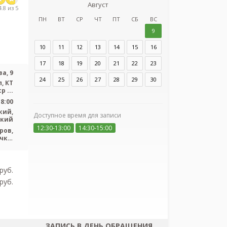
Август
з
.8 из 5
Детский науч
ПН
ВТ
СР
ЧТ
ПТ
СБ
ВС
инфекционн
9
10
11
12
13
14
15
16
Адрес:
Санкт-Пет
Попова, 9
17
18
19
20
21
22
23
а, 9
24
25
26
27
28
29
30
, КТ
р ...
18:00
кий,
Доступное время для записи
ский
12:30-13:00
14:30-15:00
ров,
Я согласен
чка,
персональных
ская
pуб.
pуб.
ЗАПИСЬ В ДЕНЬ ОБРАЩЕНИЯ