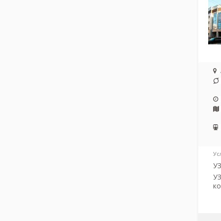
Ус
У
УЗ
к