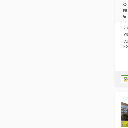
Ус
У
УЗ
к