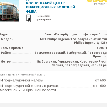
КЛИНИЧЕСКИЙ ЦЕНТР
Рейтинг: 4
ИНФЕКЦИОННЫХ БОЛЕЗНЕЙ
ФМБА
Лицензия
проверена
Адрес
Санкт-Петербург, ул. профессора Попов
Модель
МРТ Philips Ingenia 1.5Т полуоткрытый тип
Philips Ingenuity 128 с
Время приема
10:00-
Район
Василеостровский, Выборгский, Петроградс
Примор
Метро
Выборгская, Горьковская, Крестовский ост
Лесная, Петроградская, Чёрная ре
Чкалов
луги и цены с учетом акций и льгот ↓
ЗИ поджелудочной железы
от 600 
И поджелудочной железы в рамках
от 1600 
омплексной УЗИ брюшной полости