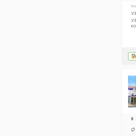
Ус
У
УЗ
к