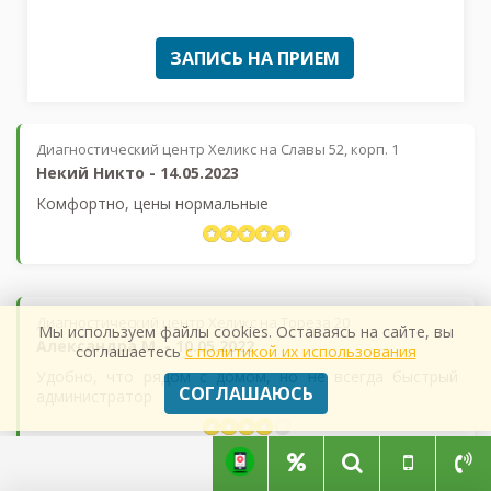
ЗАПИСЬ НА ПРИЕМ
Диагностический центр Хеликс на Славы 52, корп. 1
Некий Никто
-
14.05.2023
Комфортно, цены нормальные
Диагностический центр Хеликс на Тореза 20
Мы используем файлы cookies. Оставаясь на сайте, вы
Александра М.
-
10.05.2022
соглашаетесь
с политикой их использования
Удобно, что рядом с домом, но не всегда быстрый
СОГЛАШАЮСЬ
администратор