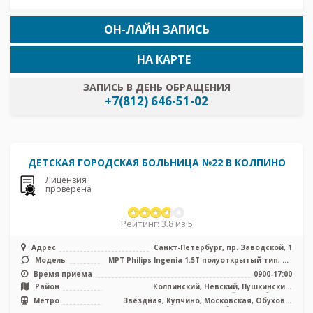
ОН-ЛАЙН ЗАПИСЬ
НА КАРТЕ
ЗАПИСЬ В ДЕНЬ ОБРАЩЕНИЯ
+7(812) 646-51-02
ДЕТСКАЯ ГОРОДСКАЯ БОЛЬНИЦА №22 В КОЛПИНО
Лицензия
проверена
Рейтинг: 3.8 из 5
Адрес
Санкт-Петербург, пр. Заводской, 1
Модель
МРТ Philips Ingenia 1.5T полуоткрытый тип, КТ
General Electric BrightS ...
Время приема
0900-17:00
Район
Колпинский, Невский, Пушкинский,
Фрунзенский, Лен. область
Метро
Звёздная, Купчино, Московская, Обухово,
Рыбацкое, Шушары