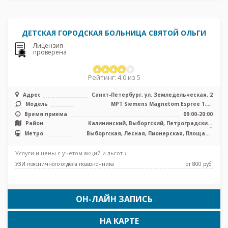
ДЕТСКАЯ ГОРОДСКАЯ БОЛЬНИЦА СВЯТОЙ ОЛЬГИ
Лицензия
проверена
Рейтинг: 4.0 из 5
Адрес
Санкт-Петербург, ул. Земледельческая, 2
Модель
МРТ Siemens Magnetom Espree 1.5T
полуоткрытый тип, УЗИ
Время приема
09:00-20:00
Район
Калининский, Выборгский, Петроградский,
Приморский
Метро
Выборгская, Лесная, Пионерская, Площадь
Мужества, Старая Деревня, Чёрная речка
Услуги и цены с учетом акций и льгот ↓
УЗИ поясничного отдела позвоночника
от 800 pуб.
ОН-ЛАЙН ЗАПИСЬ
НА КАРТЕ