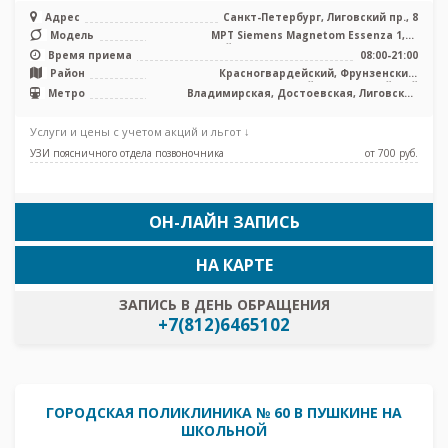
Адрес
Санкт-Петербург, Лиговский пр., 8
Модель
МРТ Siemens Magnetom Essenza 1,5T
закрытый тип, КТ Siemens Somatom Emo ...
Время приема
08:00-21:00
Район
Красногвардейский, Фрунзенский,
Центральный, Адмиралтейский
Метро
Владимирская, Достоевская, Лиговский
проспект, Маяковская, Площадь Александра
Невского, Площадь Восстания,
Услуги и цены с учетом акций и льгот ↓
Чернышевская
УЗИ поясничного отдела позвоночника
от 700 pуб.
ОН-ЛАЙН ЗАПИСЬ
НА КАРТЕ
ЗАПИСЬ В ДЕНЬ ОБРАЩЕНИЯ
+7(812)6465102
ГОРОДСКАЯ ПОЛИКЛИНИКА № 60 В ПУШКИНЕ НА
ШКОЛЬНОЙ