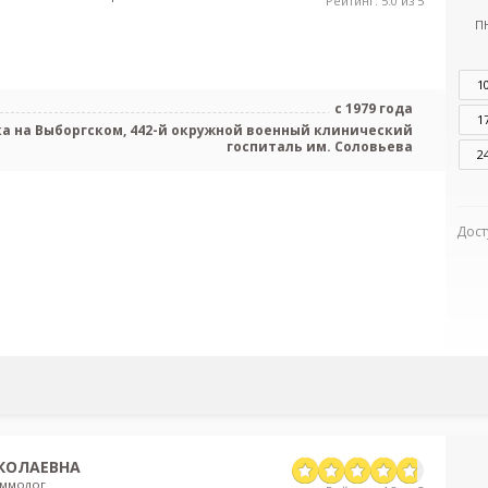
Рейтинг: 5.0 из 5
П
1
с 1979 года
1
а на Выборгском, 442-й окружной военный клинический
госпиталь им. Соловьева
2
Дост
КОЛАЕВНА
аммолог