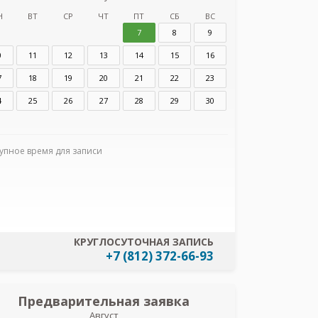
Н
ВТ
СР
ЧТ
ПТ
СБ
ВС
7
8
9
0
11
12
13
14
15
16
7
18
19
20
21
22
23
4
25
26
27
28
29
30
Я согласен
данных
упное время для записи
КРУГЛОСУТОЧНАЯ ЗАПИСЬ
+7 (812) 372-66-93
Предварительная заявка
Пред
Август
Дол