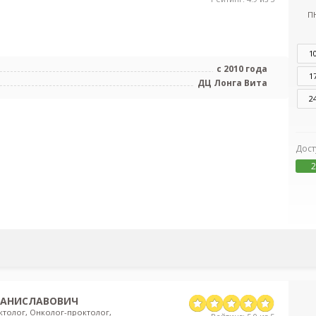
П
1
с 2010 года
1
ДЦ Лонга Вита
2
Дост
2
ТАНИСЛАВОВИЧ
ктолог, Онколог-проктолог,