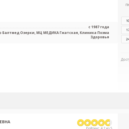
П
1
с 1987 года
1
 Балтмед Озерки, МЦ МЕДИКА Гжатская, Клиника Поэма
Здоровья
2
Дост
ЕВНА
Рейтинг: 4.7 из 5