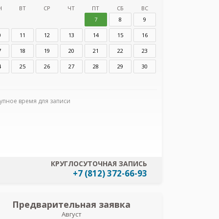
Н
ВТ
СР
ЧТ
ПТ
СБ
ВС
7
8
9
0
11
12
13
14
15
16
7
18
19
20
21
22
23
4
25
26
27
28
29
30
Я согласен
данных
упное время для записи
КРУГЛОСУТОЧНАЯ ЗАПИСЬ
+7 (812) 372-66-93
Предварительная заявка
Пред
Август
В