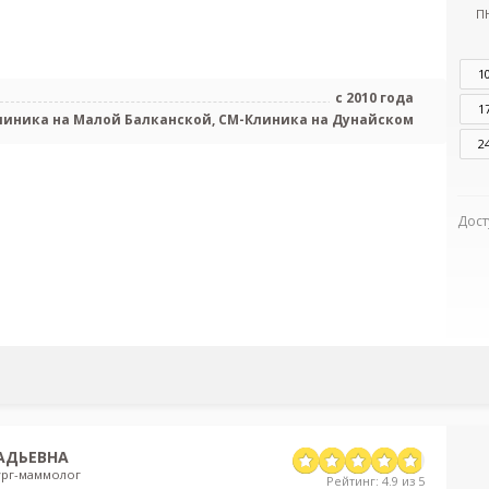
П
1
с 2010 года
1
линика на Малой Балканской, СМ-Клиника на Дунайском
2
Дост
АДЬЕВНА
ург-маммолог
Рейтинг: 4.9 из 5