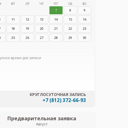
Н
ВТ
СР
ЧТ
ПТ
СБ
ВС
7
8
9
0
11
12
13
14
15
16
7
18
19
20
21
22
23
4
25
26
27
28
29
30
Я согласен
данных
упное время для записи
КРУГЛОСУТОЧНАЯ ЗАПИСЬ
+7 (812) 372-66-93
Предварительная заявка
Пред
Август
Бог