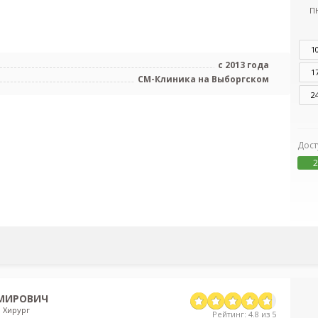
П
1
с 2013 года
1
СМ-Клиника на Выборгском
2
Дост
2
ИМИРОВИЧ
 Хирург
Рейтинг: 4.8 из 5