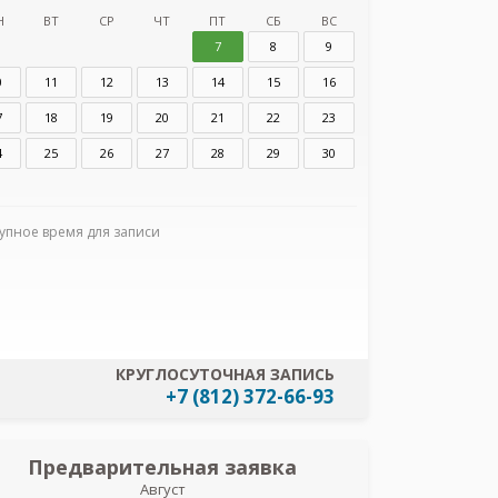
Н
ВТ
СР
ЧТ
ПТ
СБ
ВС
7
8
9
0
11
12
13
14
15
16
7
18
19
20
21
22
23
4
25
26
27
28
29
30
Я согласен
данных
упное время для записи
КРУГЛОСУТОЧНАЯ ЗАПИСЬ
+7 (812) 372-66-93
Предварительная заявка
Пред
Август
Гре