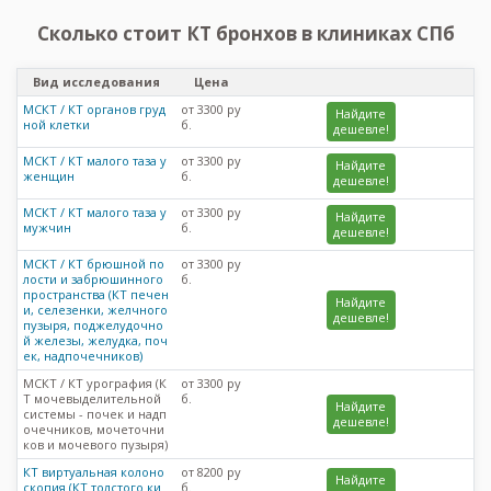
Сколько стоит КТ бронхов в клиниках СПб
Вид исследования
Цена
МСКТ / КТ органов груд
от 3300 ру
Найдите
ной клетки
б.
дешевле!
МСКТ / КТ малого таза у
от 3300 ру
Найдите
женщин
б.
дешевле!
МСКТ / КТ малого таза у
от 3300 ру
Найдите
мужчин
б.
дешевле!
МСКТ / КТ брюшной по
от 3300 ру
лости и забрюшинного
б.
пространства (КТ печен
Найдите
и, селезенки, желчного
дешевле!
пузыря, поджелудочно
й железы, желудка, поч
ек, надпочечников)
МСКТ / КТ урография (К
от 3300 ру
Т мочевыделительной
б.
Найдите
системы - почек и надп
дешевле!
очечников, мочеточни
ков и мочевого пузыря)
КТ виртуальная колоно
от 8200 ру
Найдите
скопия (КТ толстого ки
б.