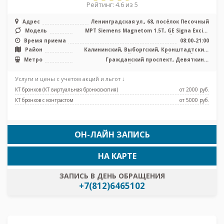
Рейтинг: 4.6 из 5
Адрес
Ленинградская ул., 68, посёлок Песочный
Модель
МРТ Siemens Magnetom 1.5T, GE Signa Excite
HD 1.5T закрытый тип, КТ Ph ...
Время приема
08:00-21:00
Район
Калининский, Выборгский, Кронштадтский,
Курортный, Приморский, Лен. область
Метро
Гражданский проспект, Девяткино,
Комендантский проспект, Озерки, Парнас,
Проспект Просвещения, Старая Деревня
Услуги и цены с учетом акций и льгот ↓
КТ бронхов (КТ виртуальная бронхоскопия)
от 2000 pуб.
КТ бронхов с контрастом
от 5000 pуб.
ОН-ЛАЙН ЗАПИСЬ
НА КАРТЕ
ЗАПИСЬ В ДЕНЬ ОБРАЩЕНИЯ
+7(812)6465102