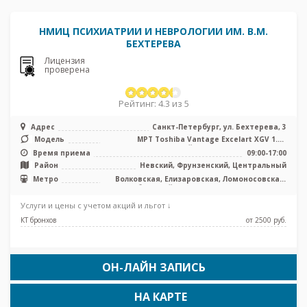
НМИЦ ПСИХИАТРИИ И НЕВРОЛОГИИ ИМ. В.М.
БЕХТЕРЕВА
Лицензия
проверена
Рейтинг: 4.3 из 5
Адрес
Санкт-Петербург, ул. Бехтерева, 3
Модель
МРТ Toshiba Vantage Excelart XGV 1.5T
закрытый тип, КТ Philips BRILLIA ...
Время приема
09:00-17:00
Район
Невский, Фрунзенский, Центральный
Метро
Волковская, Елизаровская, Ломоносовская,
Обводный канал, Площадь Александра
Невского, Боровая, Каретная
Услуги и цены с учетом акций и льгот ↓
КТ бронхов
от 2500 pуб.
ОН-ЛАЙН ЗАПИСЬ
НА КАРТЕ