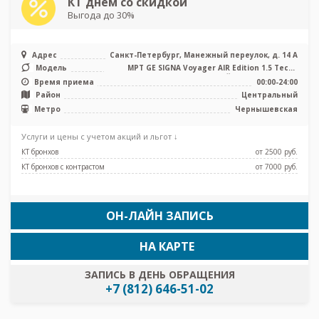
КТ днем со скидкой
Выгода до 30%
Адрес
Санкт-Петербург, Манежный переулок, д. 14 А
Модель
МРТ GE SIGNA Voyager AIR Edition 1.5 Тесла
полуоткрытый, КТ GE Revolut ...
Время приема
00:00-24:00
Район
Центральный
Метро
Чернышевская
Услуги и цены с учетом акций и льгот ↓
КТ бронхов
от 2500 pуб.
КТ бронхов с контрастом
от 7000 pуб.
ОН-ЛАЙН ЗАПИСЬ
НА КАРТЕ
ЗАПИСЬ В ДЕНЬ ОБРАЩЕНИЯ
+7 (812) 646-51-02