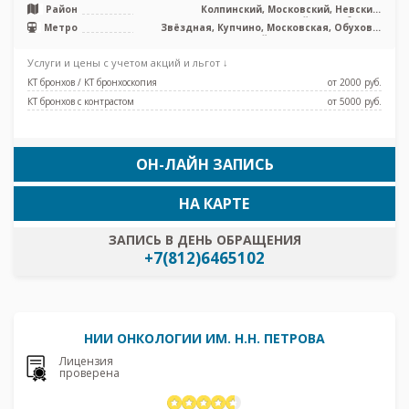
Район
Колпинский, Московский, Невский,
Фрунзенский, Лен. область
Метро
Звёздная, Купчино, Московская, Обухово,
Шушары, Дунайская, Проспект Славы
Услуги и цены с учетом акций и льгот ↓
КТ бронхов / КТ бронхоскопия
от 2000 pуб.
КТ бронхов с контрастом
от 5000 pуб.
ОН-ЛАЙН ЗАПИСЬ
НА КАРТЕ
ЗАПИСЬ В ДЕНЬ ОБРАЩЕНИЯ
+7(812)6465102
НИИ ОНКОЛОГИИ ИМ. Н.Н. ПЕТРОВА
Лицензия
проверена