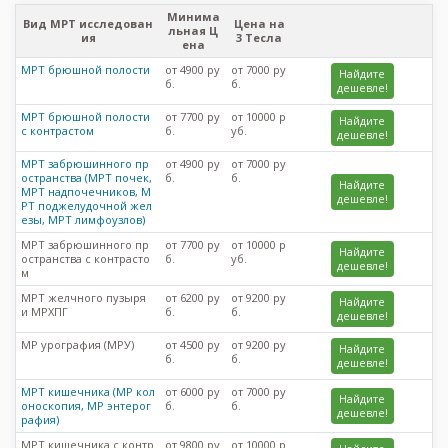
Минима
Вид МРТ исследован
Цена на
льная Ц
ия
3 Тесла
ена
МРТ брюшной полости
от 4900 ру
от 7000 ру
Найдите
б.
б.
дешевле!
МРТ брюшной полости
от 7700 ру
от 10000 р
Найдите
с контрастом
б.
уб.
дешевле!
МРТ забрюшинного пр
от 4900 ру
от 7000 ру
остранства (МРТ почек,
б.
б.
Найдите
МРТ надпочечников, М
дешевле!
РТ поджелудочной жел
езы, МРТ лимфоузлов)
МРТ забрюшинного пр
от 7700 ру
от 10000 р
Найдите
остранства с контрасто
б.
уб.
дешевле!
м
МРТ желчного пузыря
от 6200 ру
от 9200 ру
Найдите
и МРХПГ
б.
б.
дешевле!
МР урография (МРУ)
от 4500 ру
от 9200 ру
Найдите
б.
б.
дешевле!
МРТ кишечника (МР кол
от 6000 ру
от 7000 ру
Найдите
оноскопия, МР энтерог
б.
б.
дешевле!
рафия)
МРТ кишечника с контр
от 9800 ру
от 10000 р