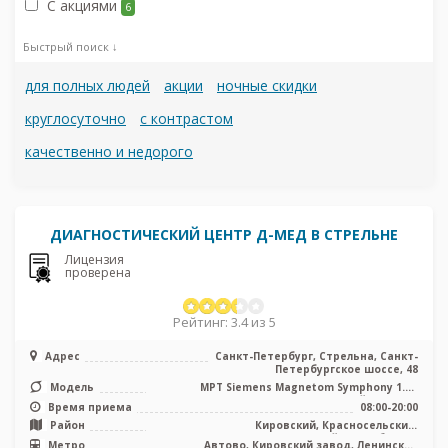
С акциями
6
Быстрый поиск ↓
для полных людей
акции
ночные скидки
круглосуточно
с контрастом
качественно и недорого
ДИАГНОСТИЧЕСКИЙ ЦЕНТР Д-МЕД В СТРЕЛЬНЕ
Лицензия
проверена
Рейтинг: 3.4 из 5
Адрес
Санкт-Петербург, Стрельна, Санкт-
Петербургское шоссе, 48
Модель
МРТ Siemens Magnetom Symphony 1.5Т
закрытый тип, УЗИ
Время приема
08:00-20:00
Район
Кировский, Красносельский,
Петродворцовый, Лен. область
Метро
Автово, Кировский завод, Ленинский