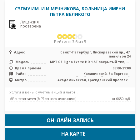
СЗГМУ ИМ. И.И.МЕЧНИКОВА, БОЛЬНИЦА ИМЕНИ
ПЕТРА ВЕЛИКОГО
Лицензия
проверена
Рейтинг: 3.6 из 5
Адрес
Санкт-Петербург, Пискаревский пр., 47,
павильон 24
Модель
МРТ GE Signa Excite HD 1.5Т закрытый тип, КТ
Toshiba Aguilion 64 среза ...
Время приема
08:00-21:00
Район
Калининский, Выборгский,
Красногвардейский, Невский, Центральный,
Метро
Академическая, Гражданский проспект,
Лен. область
Девяткино, Лесная, Площадь Мужества
Услуги и цены с учетом акций и льгот ↓
МР энтерография (МРТ тонкого кишечника)
от 6650 pуб.
ОН-ЛАЙН ЗАПИСЬ
НА КАРТЕ