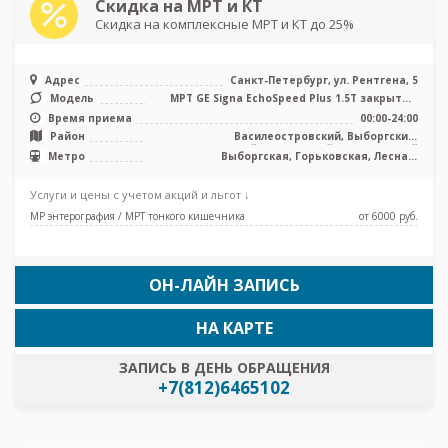
Скидка на МРТ и КТ
Скидка на комплексные МРТ и КТ до 25%
Адрес
Санкт-Петербург, ул. Рентгена, 5
Модель
МРТ GE Signa EchoSpeed Plus 1.5T закрытый
тип, КТ GE 16 срезов, УЗИ
Время приема
00:00-24:00
Район
Василеостровский, Выборгский,
Петроградский, Приморский, Центральный
Метро
Выборгская, Горьковская, Лесная,
Петроградская, Площадь Ленина,
Спортивная, Чёрная речка, Чкаловская
Услуги и цены с учетом акций и льгот ↓
МР энтерография / МРТ тонкого кишечника
от 6000 pуб.
ОН-ЛАЙН ЗАПИСЬ
НА КАРТЕ
ЗАПИСЬ В ДЕНЬ ОБРАЩЕНИЯ
+7(812)6465102