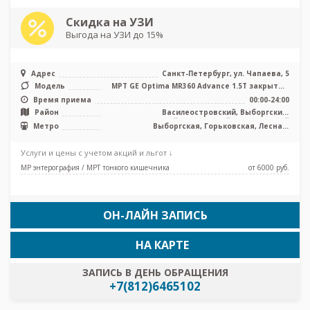
Скидка на УЗИ
Выгода на УЗИ до 15%
Адрес
Санкт-Петербург, ул. Чапаева, 5
Модель
МРТ GE Optima MR360 Advance 1.5T закрытый
тип, КТ GE Optima 660 64 сре ...
Время приема
00:00-24:00
Район
Василеостровский, Выборгский,
Петроградский, Приморский, Центральный
Метро
Выборгская, Горьковская, Лесная,
Петроградская, Площадь Ленина,
Спортивная, Чкаловская
Услуги и цены с учетом акций и льгот ↓
МР энтерография / МРТ тонкого кишечника
от 6000 pуб.
ОН-ЛАЙН ЗАПИСЬ
НА КАРТЕ
ЗАПИСЬ В ДЕНЬ ОБРАЩЕНИЯ
+7(812)6465102