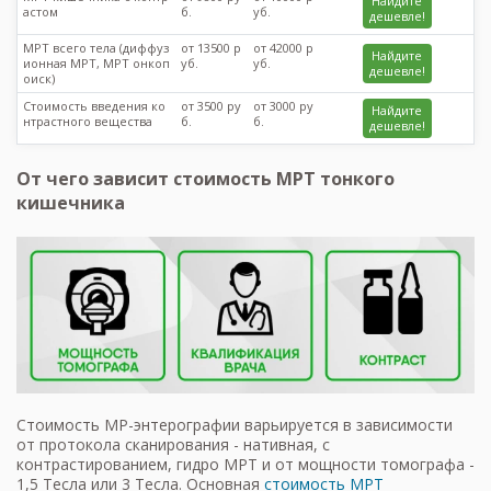
Найдите
астом
б.
уб.
дешевле!
МРТ всего тела (диффуз
от 13500 р
от 42000 р
Найдите
ионная МРТ, МРТ онкоп
уб.
уб.
дешевле!
оиск)
Стоимость введения ко
от 3500 ру
от 3000 ру
Найдите
нтрастного вещества
б.
б.
дешевле!
От чего зависит стоимость МРТ тонкого
кишечника
Стоимость МР-энтерографии варьируется в зависимости
от протокола сканирования - нативная, с
контрастированием, гидро МРТ и от мощности томографа -
1,5 Тесла или 3 Тесла. Основная
стоимость МРТ