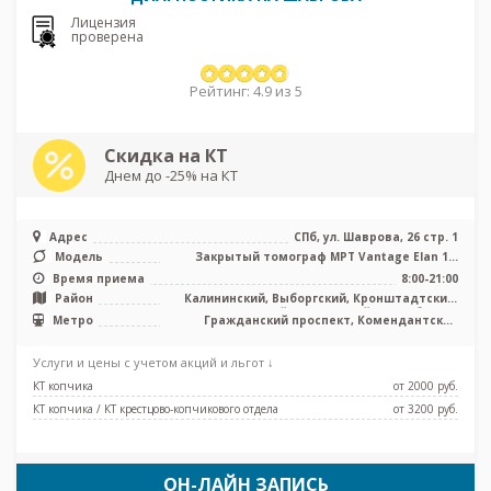
Лицензия
проверена
Рейтинг: 4.9 из 5
Скидка на КТ
Днем до -25% на КТ
Адрес
СПб, ул. Шаврова, 26 стр. 1
Модель
Закрытый томограф МРТ Vantage Elan 1,5
Тесла, КТ Aquilion Lightning TS ...
Время приема
8:00-21:00
Район
Калининский, Выборгский, Кронштадтский,
Курортный, Приморский, Лен. область
Метро
Гражданский проспект, Комендантский
проспект, Озерки, Парнас, Пионерская,
Проспект Просвещения, Старая Деревня,
Услуги и цены с учетом акций и льгот ↓
Удельная, Беговая
КТ копчика
от 2000 pуб.
КТ копчика / КТ крестцово-копчикового отдела
от 3200 pуб.
ОН-ЛАЙН ЗАПИСЬ