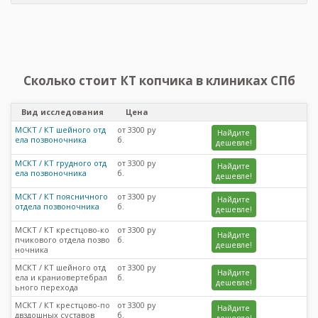
Сколько стоит КТ копчика в клиниках СПб
Вид исследования
Цена
МСКТ / КТ шейного отд
от 3300 ру
Найдите
ела позвоночника
б.
дешевле!
МСКТ / КТ грудного отд
от 3300 ру
Найдите
ела позвоночника
б.
дешевле!
МСКТ / КТ поясничного
от 3300 ру
Найдите
отдела позвоночника
б.
дешевле!
МСКТ / КТ крестцово-ко
от 3300 ру
Найдите
пчикового отдела позво
б.
дешевле!
ночника
МСКТ / КТ шейного отд
от 3300 ру
Найдите
ела и краниовертебрал
б.
дешевле!
ьного перехода
МСКТ / КТ крестцово-по
от 3300 ру
Найдите
двздошных суставов
б.
дешевле!