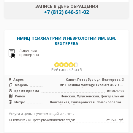
ЗАПИСЬ В ДЕНЬ ОБРАЩЕНИЯ
+7 (812) 646-51-02
НМИЦ ПСИХИАТРИИ И НЕВРОЛОГИИ ИМ. В.М.
БЕХТЕРЕВА
Лицензия
проверена
Рейтинг: 4.3 из 5
Адрес
Санкт-Петербург, ул. Бехтерева, 3
Модель
МРТ Toshiba Vantage Excelart XGV 1.5T
закрытый тип, КТ Philips BRILLIA ...
Время приема
09:00-17:00
Район
Невский, Фрунзенский, Центральный
Метро
Волковская, Елизаровская, Ломоносовская,
Обводный канал, Площадь Александра
Невского, Боровая, Каретная
Услуги и цены с учетом акций и льгот ↓
КТ копчика / КТ крестцово-копчикового отдела
от 2500 pуб.