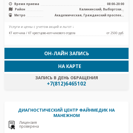
тип, КТ Toshiba Aquilion 32 ...
Время приема
08:00-20:00
Район
Калининский, Выборгский,
Красногвардейский, Приморский
Метро
Академическая, Гражданский проспект,
Лесная, Озерки, Пионерская, Площадь
Мужества, Политехническая, Проспект
Услуги и цены с учетом акций и льгот ↓
Просвещения, Удельная
КТ копчика / КТ крестцово-копчикового отдела
от 2500 pуб.
ОН-ЛАЙН ЗАПИСЬ
НА КАРТЕ
ЗАПИСЬ В ДЕНЬ ОБРАЩЕНИЯ
+7(812)6465102
ДИАГНОСТИЧЕСКИЙ ЦЕНТР ФАЙНМЕДИК НА
МАНЕЖНОМ
Лицензия
проверена