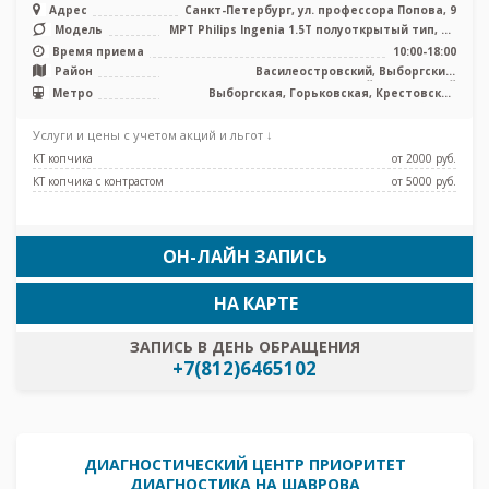
Адрес
Санкт-Петербург, ул. профессора Попова, 9
Модель
МРТ Philips Ingenia 1.5Т полуоткрытый тип, КТ
Philips Ingenuity 128 ср ...
Время приема
10:00-18:00
Район
Василеостровский, Выборгский,
Петроградский, Приморский
Метро
Выборгская, Горьковская, Крестовский
остров, Лесная, Петроградская, Чёрная
речка, Чкаловская
Услуги и цены с учетом акций и льгот ↓
КТ копчика
от 2000 pуб.
КТ копчика с контрастом
от 5000 pуб.
ОН-ЛАЙН ЗАПИСЬ
НА КАРТЕ
ЗАПИСЬ В ДЕНЬ ОБРАЩЕНИЯ
+7(812)6465102
ДИАГНОСТИЧЕСКИЙ ЦЕНТР ПРИОРИТЕТ
ДИАГНОСТИКА НА ШАВРОВА