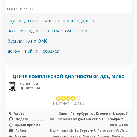
Быстрый поиск ↓
круглосуточно
качественно и недорого
ночные скидки
с контрастом
акции
бесплатно по ОМС
детям
Рейтинг сервиса
ЦЕНТР КОМПЛЕКСНОЙ ДИАГНОСТИКИ ЛДЦ МИБС
Лицензия
проверена
Рейтинг: 4.2 из 5
Адрес
Санкт-Петербург, ул. Есенина, 2, корп. 3
Модель
МРТ Siemens Magnetom Verio 3.0 T закрытый
тип, КТ Siemens Biograph 64 ...
Время приема
08:00-21:00
Район
Калининский, Выборгский, Приморский, Лен.
область
Метро
Академическая, Озерки, Парнас, Площадь