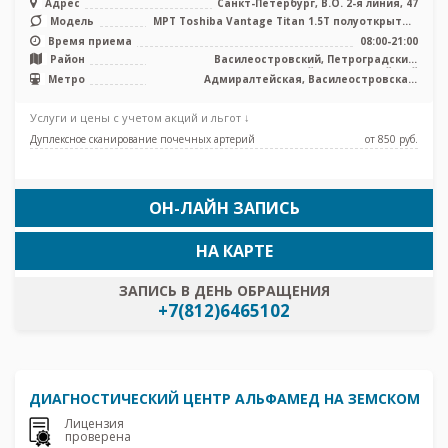
Адрес
Санкт-Петербург, В.О. 2-я линия, 47
Модель
МРТ Toshiba Vantage Titan 1.5T полуоткрытый
тип, КТ Siemens Somatom Em ...
Время приема
08:00-21:00
Район
Василеостровский, Петроградский,
Центральный, Адмиралтейский
Метро
Адмиралтейская, Василеостровская,
Приморская, Спортивная, Чкаловская
Услуги и цены с учетом акций и льгот ↓
Дуплексное сканирование почечных артерий
от 850 pуб.
ОН-ЛАЙН ЗАПИСЬ
НА КАРТЕ
ЗАПИСЬ В ДЕНЬ ОБРАЩЕНИЯ
+7(812)6465102
ДИАГНОСТИЧЕСКИЙ ЦЕНТР АЛЬФАМЕД НА ЗЕМСКОМ
Лицензия
проверена