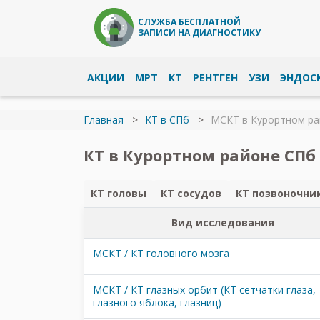
СЛУЖБА БЕСПЛАТНОЙ
ЗАПИСИ НА ДИАГНОСТИКУ
АКЦИИ
МРТ
КТ
РЕНТГЕН
УЗИ
ЭНДОС
Главная
КТ в СПб
МСКТ в Курортном ра
КТ в Курортном районе СПб 
КТ головы
КТ сосудов
КТ позвоночни
Вид исследования
МСКТ / КТ головного мозга
МСКТ / КТ глазных орбит (КТ сетчатки глаза,
глазного яблока, глазниц)