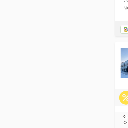
Ус
МС