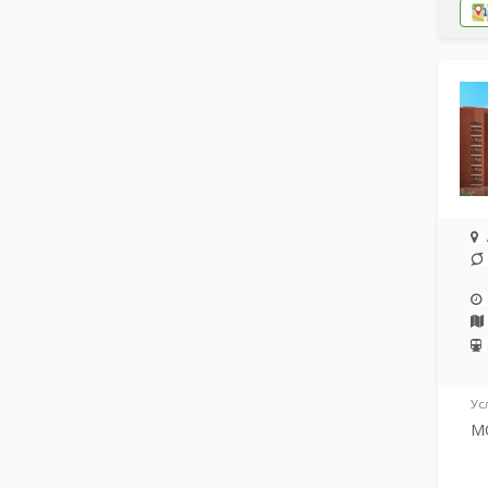
Ус
МС