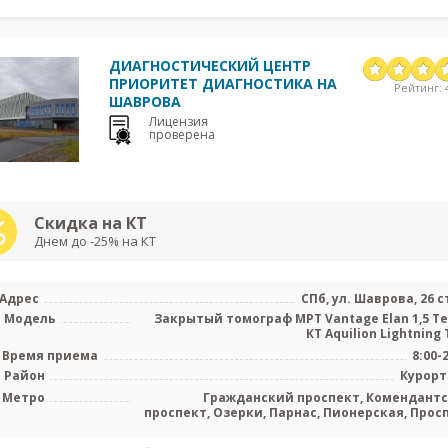
ДИАГНОСТИЧЕСКИЙ ЦЕНТР
ПРИОРИТЕТ ДИАГНОСТИКА НА
Рейтинг: 4
ШАВРОВА
Лицензия
проверена
Скидка на КТ
Днем до -25% на КТ
Адрес
СПб, ул. Шаврова, 26 с
Модель
Закрытый томограф МРТ Vantage Elan 1,5 Те
КТ Aquilion Lightning T
Время приема
8:00-
Район
Курор
Метро
Гражданский проспект, Комендант
проспект, Озерки, Парнас, Пионерская, Прос
Просвещения, Старая Деревня, Удель
Бег