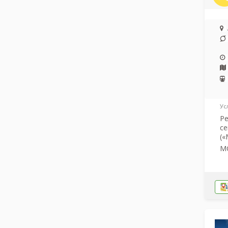
Ус
Ре
се
(
МС