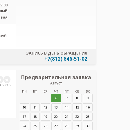
персональных
19:00
тный
овая
pуб.
ЗАПИСЬ В ДЕНЬ ОБРАЩЕНИЯ
+7(812) 646-51-02
Предварительная заявка
Предв
Август
з
.5 из 5
Городской
ПН
ВТ
СР
ЧТ
ПТ
СБ
ВС
диагност
6
7
8
9
10
11
12
13
14
15
16
Адрес:
Санкт-Пет
10 литер Б
17
18
19
20
21
22
23
24
25
26
27
28
29
30