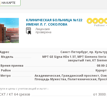
НА КАРТЕ
КЛИНИЧЕСКАЯ БОЛЬНИЦА №122
ИМЕНИ Л. Г. СОКОЛОВА
Рейтинг: 4
Лицензия
проверена
Адрес
Санкт-Петербург, пр. Культур
Модель
МРТ GE Signa HDx 1.5T, МРТ Siemens Verio 
закрытый тип, КТ Siemens
Время приема
08:00-
Район
Курор
Метро
Академическая, Гражданский проспект, Озе
Площадь Мужества, Политехническая, Прос
Просвещения, Удел
луги и цены с учетом акций и льгот ↓
КТ / КТ 64 срезов
от 3000 