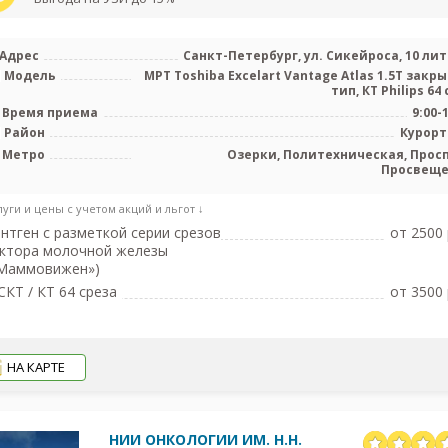
Адрес
Санкт-Петербург, ул. Сикейроса, 10 лит
Модель
МРТ Toshiba Excelart Vantage Atlas 1.5T закр
тип, КТ Philips 64 с
Время приема
9:00-
Район
Курор
Метро
Озерки, Политехническая, Прос
Просвещ
луги и цены с учетом акций и льгот ↓
нтген с разметкой серии срезов
от 2500 
ктора молочной железы
«Маммовижен»)
КТ / КТ 64 среза
от 3500 
НА КАРТЕ
НИИ ОНКОЛОГИИ ИМ. Н.Н.