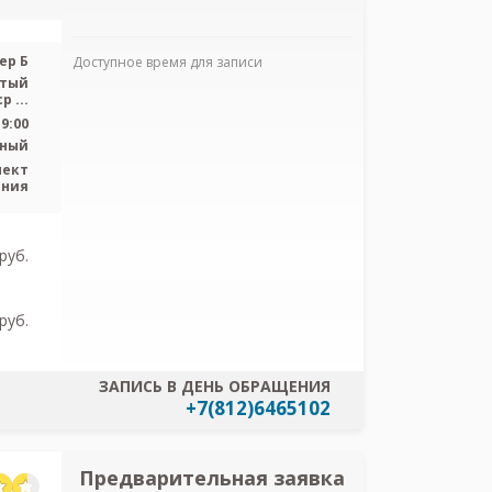
ер Б
Доступное время для записи
ытый
р ...
Я согласен
персональных
19:00
тный
пект
ения
pуб.
pуб.
ЗАПИСЬ В ДЕНЬ ОБРАЩЕНИЯ
+7(812)6465102
Предварительная заявка
Предв