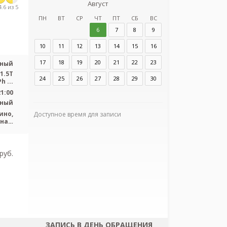
Август
з
.6 из 5
НИИ онколог
ПН
ВТ
СР
ЧТ
ПТ
СБ
ВС
6
7
8
9
Адрес:
Ленинград
10
11
12
13
14
15
16
Песочный
17
18
19
20
21
22
23
чный
1.5T
24
25
26
27
28
29
30
 ...
21:00
тный
ино,
Доступное время для записи
нас,
Я согласен
евня
персональных
pуб.
ЗАПИСЬ В ДЕНЬ ОБРАЩЕНИЯ