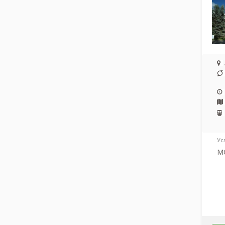
Ус
МС