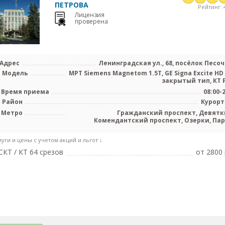
ПЕТРОВА
Рейтинг: 4
Лицензия
проверена
Адрес
Ленинградская ул., 68, посёлок Песо
Модель
МРТ Siemens Magnetom 1.5T, GE Signa Excite HD 
закрытый тип, КТ Ph
Время приема
08:00-
Район
Курор
Метро
Гражданский проспект, Девятк
Комендантский проспект, Озерки, Пар
Проспект Просвещения, Старая Дер
луги и цены с учетом акций и льгот ↓
КТ / КТ 64 срезов
от 2800 