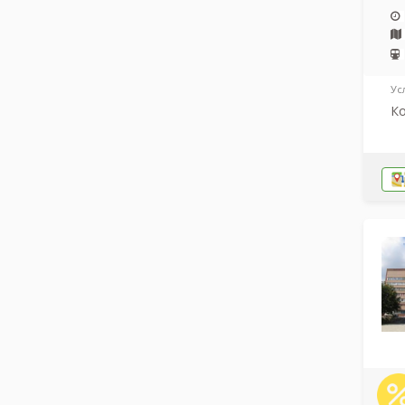
Ус
Ко