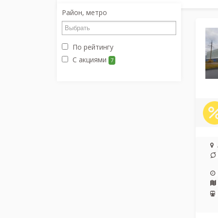
Район, метро
По рейтингу
С акциями
7