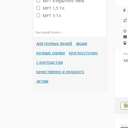
МРТ открытого типа
МРТ 1,5 Тл
МРТ 3 Тл
Быстрый поиск ↓
для полных людей
акции
ночные скидки
круглосуточно
Ус
МР
с контрастом
качественно и недорого
детям