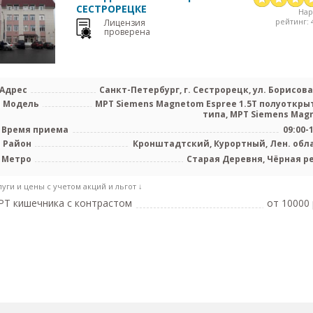
СЕСТРОРЕЦКЕ
На
рейтинг: 4
Лицензия
проверена
Адрес
Санкт-Петербург, г. Сестрорецк, ул. Борисова 
Модель
МРТ Siemens Magnetom Espree 1.5T полуоткры
типа, МРТ Siemens Magne
Время приема
09:00-
Район
Кронштадтский, Курортный, Лен. обл
Метро
Старая Деревня, Чёрная р
луги и цены с учетом акций и льгот ↓
Т кишечника с контрастом
от 10000 