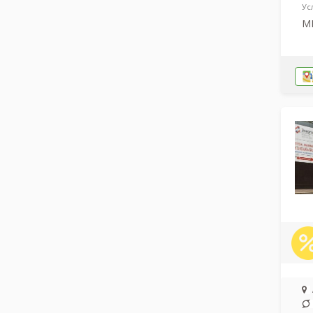
Ус
МР