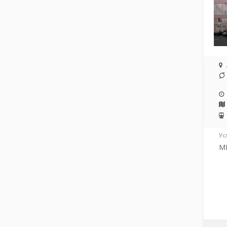
Ус
МР