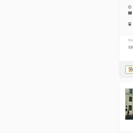
Ус
МР