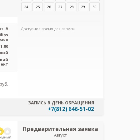
24
25
26
27
28
29
30
т. А
Доступное время для записи
lips
резов
Я согласен
персональных
21:00
ьный
ский
пект
pуб.
ЗАПИСЬ В ДЕНЬ ОБРАЩЕНИЯ
+7(812) 646-51-02
Предварительная заявка
Предв
Август
з
родный