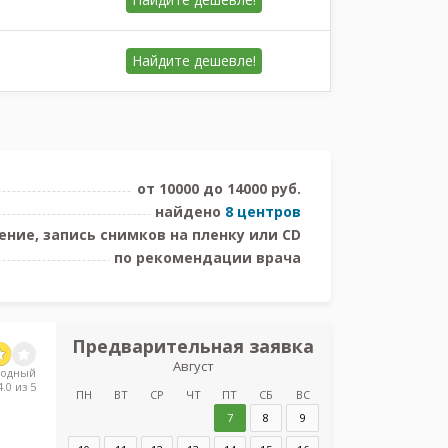
Найдите
дешевле!
от 10000 до 14000 руб.
найдено
8 центров
ние, запись снимков на пленку или CD
по рекомендации врача
Предварительная заявка
Предв
Август
з
родный
.0 из 5
Межрайонная 
ПН
ВТ
СР
ЧТ
ПТ
СБ
ВС
7
8
9