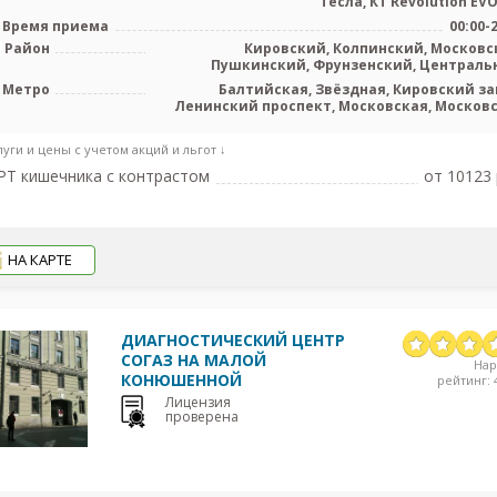
Тесла, КТ Revolution EVO 
Время приема
00:00-
Район
Кировский, Колпинский, Московс
Пушкинский, Фрунзенский, Централь
Адмиралтейский, Лен. обл
Метро
Балтийская, Звёздная, Кировский за
Ленинский проспект, Московская, Москов
ворота, Обводный канал, Парк Поб
Технологический институт, Фрунзенс
луги и цены с учетом акций и льгот ↓
Электросила, Проспект Славы, Путиловс
Броневая, Боровая, Каретная, Застав
Т кишечника с контрастом
от 10123 
НА КАРТЕ
ДИАГНОСТИЧЕСКИЙ ЦЕНТР
СОГАЗ НА МАЛОЙ
На
КОНЮШЕННОЙ
рейтинг: 4
Лицензия
проверена