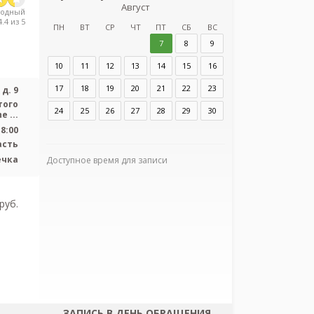
Август
з
родный
.4 из 5
Городская боль
ПН
ВТ
СР
ЧТ
ПТ
СБ
ВС
7
8
9
Адрес:
Санкт-Пет
10
11
12
13
14
15
16
ул. Борисова д. 9
17
18
19
20
21
22
23
д. 9
того
24
25
26
27
28
29
30
 ...
18:00
асть
ечка
Доступное время для записи
Я согласен
персональных
pуб.
ЗАПИСЬ В ДЕНЬ ОБРАЩЕНИЯ