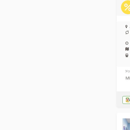
Ус
МР