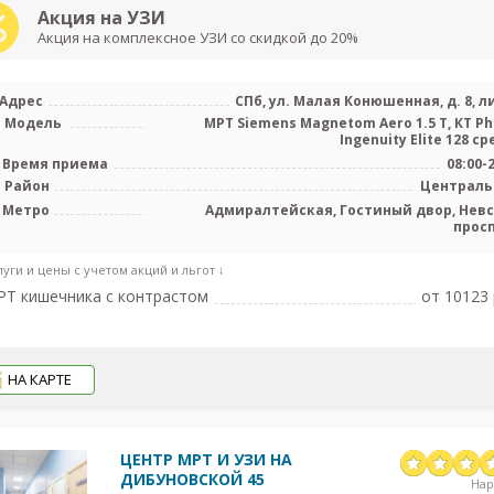
Акция на УЗИ
Акция на комплексное УЗИ со скидкой до 20%
Адрес
СПб, ул. Малая Конюшенная, д. 8, ли
Модель
МРТ Siemens Magnetom Aero 1.5 Т, КТ Phi
Ingenuity Elite 128 с
Время приема
08:00-
Район
Централ
Метро
Адмиралтейская, Гостиный двор, Нев
прос
луги и цены с учетом акций и льгот ↓
Т кишечника с контрастом
от 10123 
НА КАРТЕ
ЦЕНТР МРТ И УЗИ НА
ДИБУНОВСКОЙ 45
На