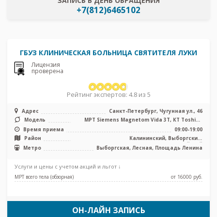
ЗАПИСЬ В ДЕНЬ ОБРАЩЕНИЯ
+7(812)6465102
ГБУЗ КЛИНИЧЕСКАЯ БОЛЬНИЦА СВЯТИТЕЛЯ ЛУКИ
Лицензия
проверена
Рейтинг экспертов: 4.8 из 5
Адрес
Санкт-Петербург, Чугунная ул., 46
Модель
МРТ Siemens Magnetom Vida 3T, КТ Toshiba
Aquilion Prime 64 среза, УЗИ, ...
Время приема
09:00-19:00
Район
Калининский, Выборгский,
Красногвардейский
Метро
Выборгская, Лесная, Площадь Ленина
Услуги и цены с учетом акций и льгот ↓
МРТ всего тела (обзорная)
от 16000 pуб.
ОН-ЛАЙН ЗАПИСЬ