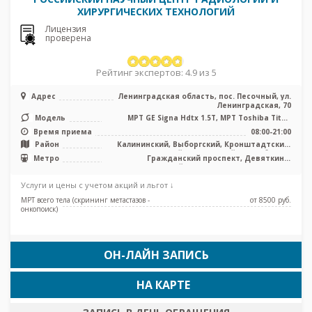
ХИРУРГИЧЕСКИХ ТЕХНОЛОГИЙ
Лицензия
проверена
Рейтинг экспертов: 4.9 из 5
Адрес
Ленинградская область, пос. Песочный, ул.
Ленинградская, 70
Модель
МРТ GE Signa Hdtx 1.5T, МРТ Toshiba Titan
Vantage 1.5T, МРТ Toshiba Ti ...
Время приема
08:00-21:00
Район
Калининский, Выборгский, Кронштадтский,
Курортный, Приморский, Лен. область
Метро
Гражданский проспект, Девяткино,
Комендантский проспект, Озерки, Парнас,
Проспект Просвещения
Услуги и цены с учетом акций и льгот ↓
МРТ всего тела (скрининг метастазов -
от 8500 pуб.
онкопоиск)
ОН-ЛАЙН ЗАПИСЬ
НА КАРТЕ