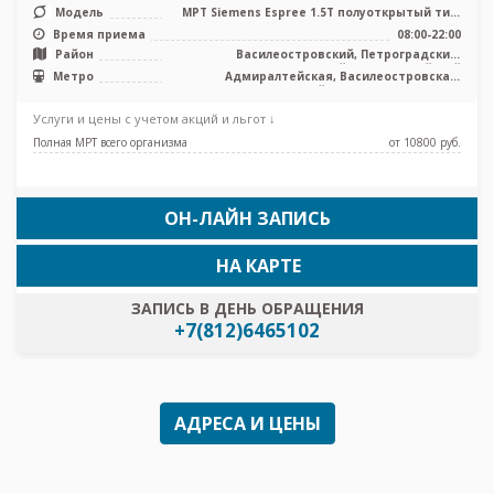
Модель
МРТ Siemens Espree 1.5Т полуоткрытый тип,
УЗИ
Время приема
08:00-22:00
Район
Василеостровский, Петроградский,
Центральный, Адмиралтейский
Метро
Адмиралтейская, Василеостровская,
Крестовский остров, Приморская,
Спортивная, Чкаловская, Зенит (бывш.
Услуги и цены с учетом акций и льгот ↓
Новокрестовская)
Полная МРТ всего организма
от 10800 pуб.
ОН-ЛАЙН ЗАПИСЬ
НА КАРТЕ
ЗАПИСЬ В ДЕНЬ ОБРАЩЕНИЯ
+7(812)6465102
АДРЕСА И ЦЕНЫ