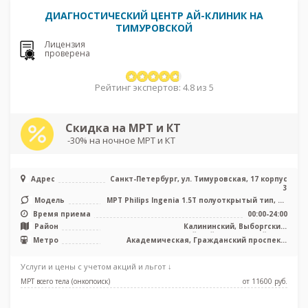
ДИАГНОСТИЧЕСКИЙ ЦЕНТР АЙ-КЛИНИК НА
ТИМУРОВСКОЙ
Лицензия
проверена
Рейтинг экспертов: 4.8 из 5
Скидка на МРТ и КТ
-30% на ночное МРТ и КТ
Адрес
Санкт-Петербург, ул. Тимуровская, 17 корпус
3
Модель
МРТ Philips Ingenia 1.5T полуоткрытый тип, КТ
Philips Ingenia 128 срез ...
Время приема
00:00-24:00
Район
Калининский, Выборгский,
Красногвардейский, Приморский, Лен.
Метро
Академическая, Гражданский проспект,
область
Девяткино, Озерки, Парнас, Площадь
Мужества, Проспект Просвещения
Услуги и цены с учетом акций и льгот ↓
МРТ всего тела (онкопоиск)
от 11600 pуб.