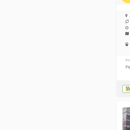
Ус
Ре