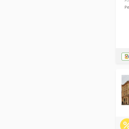
Ус
Ре