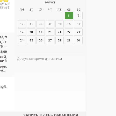
Август
з
родный
.8 из 5
Детский науч
ПН
ВТ
СР
ЧТ
ПТ
СБ
ВС
инфекционн
8
9
10
11
12
13
14
15
16
Адрес:
Санкт-Пет
Попова, 9
17
18
19
20
21
22
23
а, 9
24
25
26
27
28
29
30
, КТ
р ...
18:00
кий,
Доступное время для записи
ский
ров,
Я согласен
чка,
персональных
ская
pуб.
ЗАПИСЬ В ДЕНЬ ОБРАЩЕНИЯ