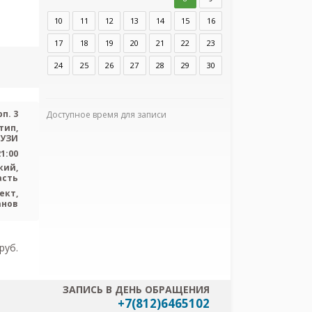
10
11
12
13
14
15
16
Адрес:
Санкт-Пет
89, корп. 3
17
18
19
20
21
22
23
24
25
26
27
28
29
30
п. 3
Доступное время для записи
тип,
УЗИ
Я согласен
персональных
21:00
кий,
асть
ект,
анов
pуб.
ЗАПИСЬ В ДЕНЬ ОБРАЩЕНИЯ
+7(812)6465102