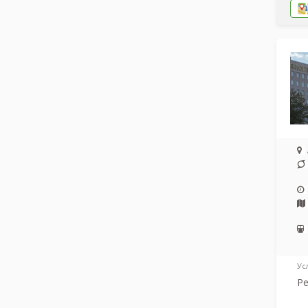
Ус
Ре