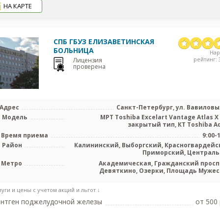
НА КАРТЕ
СПБ ГБУЗ ЕЛИЗАВЕТИНСКАЯ
БОЛЬНИЦА
На
рейтинг: 3
Лицензия
проверена
Адрес
Санкт-Петербург, ул. Вавиловых
Модель
МРТ Toshiba Excelart Vantage Atlas X 
закрытый тип, КТ Toshiba Aqu
Время приема
9:00-
Район
Калининский, Выборгский, Красногвардейс
Приморский, Централ
Метро
Академическая, Гражданский просп
Девяткино, Озерки, Площадь Мужес
Политехническая, Проспект Просвещ
луги и цены с учетом акций и льгот ↓
нтген поджелудочной железы
от 500 