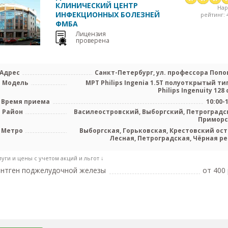
КЛИНИЧЕСКИЙ ЦЕНТР
На
ИНФЕКЦИОННЫХ БОЛЕЗНЕЙ
рейтинг: 4
ФМБА
Лицензия
проверена
Адрес
Санкт-Петербург, ул. профессора Попов
Модель
МРТ Philips Ingenia 1.5Т полуоткрытый тип
Philips Ingenuity 128 с
Время приема
10:00-
Район
Василеостровский, Выборгский, Петроградс
Примор
Метро
Выборгская, Горьковская, Крестовский ост
Лесная, Петроградская, Чёрная ре
Чкалов
луги и цены с учетом акций и льгот ↓
нтген поджелудочной железы
от 400 