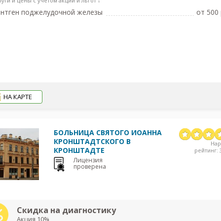
луги и цены с учетом акций и льгот ↓
нтген поджелудочной железы
от 500 
НА КАРТЕ
БОЛЬНИЦА СВЯТОГО ИОАННА
КРОНШТАДТСКОГО В
На
КРОНШТАДТЕ
рейтинг: 3
Лицензия
проверена
Скидка на диагностику
Акция 10%