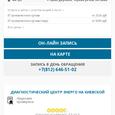
Метро
Старая Деревня, Чёрная речка, Беговая
Услуги и цены с учетом акций и льгот ↓
КТ лучезапястного сустава
от 2520 pуб.
КТ лучезапястного сустава (пара)
от 5000 pуб.
Все цены
ОН-ЛАЙН ЗАПИСЬ
НА КАРТЕ
ЗАПИСЬ В ДЕНЬ ОБРАЩЕНИЯ
+7(812) 646-51-02
ДИАГНОСТИЧЕСКИЙ ЦЕНТР ЭНЕРГО НА КИЕВСКОЙ
Лицензия
проверена
Народный рейтинг: 4.5 из 5