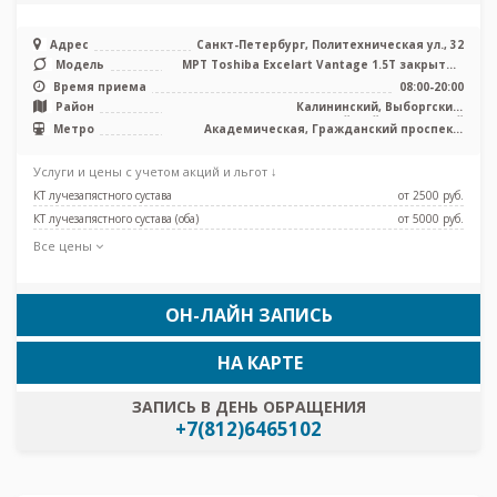
Адрес
Санкт-Петербург, Политехническая ул., 32
Модель
МРТ Toshiba Excelart Vantage 1.5T закрытый
тип, КТ Toshiba Aquilion 32 ...
Время приема
08:00-20:00
Район
Калининский, Выборгский,
Красногвардейский, Приморский
Метро
Академическая, Гражданский проспект,
Лесная, Озерки, Пионерская, Площадь
Мужества, Политехническая, Проспект
Услуги и цены с учетом акций и льгот ↓
Просвещения, Удельная
КТ лучезапястного сустава
от 2500 pуб.
КТ лучезапястного сустава (оба)
от 5000 pуб.
Все цены
ОН-ЛАЙН ЗАПИСЬ
НА КАРТЕ
ЗАПИСЬ В ДЕНЬ ОБРАЩЕНИЯ
+7(812)6465102