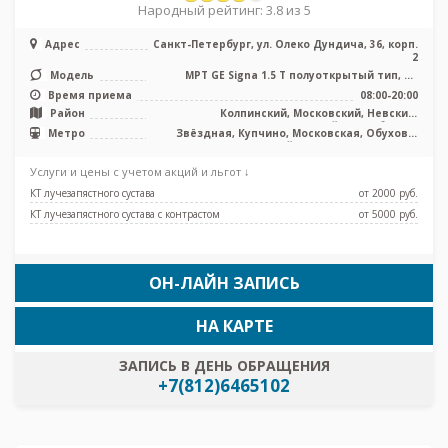
Народный рейтинг: 3.8 из 5
Адрес
Санкт-Петербург, ул. Олеко Дундича, 36, корп.
2
Модель
МРТ GE Signa 1.5 Т полуоткрытый тип, КТ
Toshiba Activion 16 срезов, УЗ ...
Время приема
08:00-20:00
Район
Колпинский, Московский, Невский,
Фрунзенский, Лен. область
Метро
Звёздная, Купчино, Московская, Обухово,
Шушары, Дунайская, Проспект Славы
Услуги и цены с учетом акций и льгот ↓
КТ лучезапястного сустава
от 2000 pуб.
КТ лучезапястного сустава с контрастом
от 5000 pуб.
ОН-ЛАЙН ЗАПИСЬ
НА КАРТЕ
ЗАПИСЬ В ДЕНЬ ОБРАЩЕНИЯ
+7(812)6465102