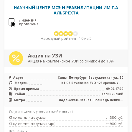
НАУЧНЫЙ ЦЕНТР МСЭ И РЕАБИЛИТАЦИИ ИМ Г.А
АЛЬБРЕХТА
Лицензия
проверена
Народный рейтинг: 4.0 из 5
Акция на УЗИ
Акция на комплексное УЗИ со скидкой до 10%
Адрес
Санкт-Петербург, Бестужевская ул., 50
Модель
КТ GE Revolution EVO 128 срезов, УЗИ
экспертного класса
Время приема
09:00-17:00
Район
Калининский
Метро
Ладожская, Лесная, Площадь Ленина,
Площадь Мужества
Услуги и цены с учетом акций и льгот ↓
КТ лучезапястного сустава
от 2500 pуб.
КТ лучезапястного сустава (пара)
от 5000 pуб.
Все цены