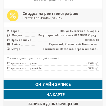
Скидка на рентгенографию
Рентген с выгодой до 20%
Адрес
СПб, ул. Киевская д. 5, корп. 5
Модель
Полуоткрытый томограф МРТ SIGNA Voyager
1.5 Тесла, КТ Revolution EVO 1 ...
Время приема
00:00-24:00
Район
Кировский, Колпинский, Московский,
Пушкинский, Фрунзенский, Центральный,
Метро
Балтийская, Звёздная, Кировский завод,
Адмиралтейский, Лен. область
Ленинский проспект, Московская, Московские
ворота, Обводный канал, Парк Победы,
Услуги и цены с учетом акций и льгот ↓
Технологический институт, Фрунзенская,
Электросила, Проспект Славы, Путиловская,
КТ лучезапястного сустава
от 2520 pуб.
Броневая, Боровая, Каретная, Заставская
КТ лучезапястного сустава (оба)
от 5000 pуб.
ОН-ЛАЙН ЗАПИСЬ
НА КАРТЕ
ЗАПИСЬ В ДЕНЬ ОБРАЩЕНИЯ