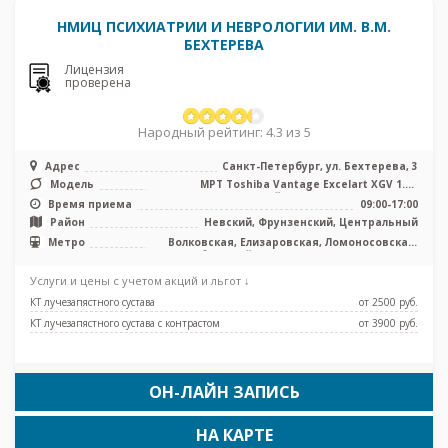
НМИЦ ПСИХИАТРИИ И НЕВРОЛОГИИ ИМ. В.М.
БЕХТЕРЕВА
Лицензия
проверена
Народный рейтинг: 4.3 из 5
Адрес
Санкт-Петербург, ул. Бехтерева, 3
Модель
МРТ Toshiba Vantage Excelart XGV 1.5T
закрытый тип, КТ Philips BRILLIA ...
Время приема
09:00-17:00
Район
Невский, Фрунзенский, Центральный
Метро
Волковская, Елизаровская, Ломоносовская,
Обводный канал, Площадь Александра
Невского, Боровая, Каретная
Услуги и цены с учетом акций и льгот ↓
КТ лучезапястного сустава
от 2500 pуб.
КТ лучезапястного сустава с контрастом
от 3900 pуб.
ОН-ЛАЙН ЗАПИСЬ
НА КАРТЕ