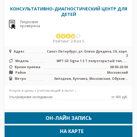
КОНСУЛЬТАТИВНО-ДИАГНОСТИЧЕСКИЙ ЦЕНТР ДЛЯ
ДЕТЕЙ
Лицензия
проверена
Рейтинг: 3.8 из 5
Адрес
Санкт-Петербург, ул. Олеко Дундича, 36, корп.
2
Модель
МРТ GE Signa 1.5 Т полуоткрытый тип, КТ
Toshiba Activion 16 срезов, УЗ ...
Время приема
08:00-20:00
Район
Московский
Метро
Звёздная, Купчино, Московская, Обухово,
Шушары, Дунайская, Проспект Славы
Услуги и цены с учетом акций и льгот ↓
Ультразвуковое исследование
от 400 pуб.
ОН-ЛАЙН ЗАПИСЬ
НА КАРТЕ