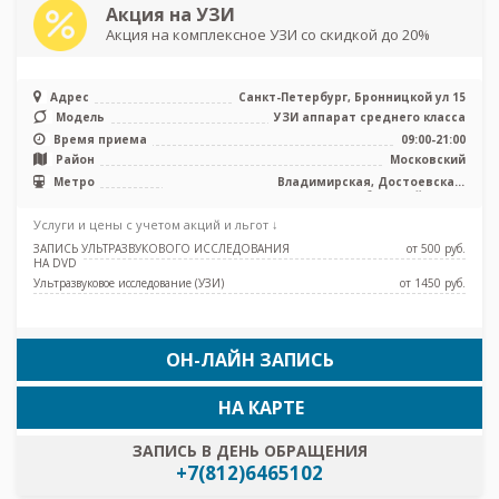
Акция на УЗИ
Акция на комплексное УЗИ со скидкой до 20%
Адрес
Санкт-Петербург, Бронницкой ул 15
Модель
УЗИ аппарат среднего класса
Время приема
09:00-21:00
Район
Московский
Метро
Владимирская, Достоевская,
Звенигородская, Обводный канал,
Пушкинская, Садовая, Сенная площадь,
Услуги и цены с учетом акций и льгот ↓
Спасская, Технологический институт,
Фрунзенская, Электросила
ЗАПИСЬ УЛЬТРАЗВУКОВОГО ИССЛЕДОВАНИЯ
от 500 pуб.
НА DVD
Ультразвуковое исследование (УЗИ)
от 1450 pуб.
ОН-ЛАЙН ЗАПИСЬ
НА КАРТЕ
ЗАПИСЬ В ДЕНЬ ОБРАЩЕНИЯ
+7(812)6465102