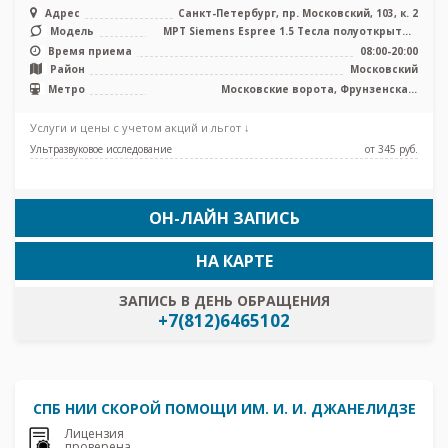
Адрес
Санкт-Петербург, пр. Московский, 103, к. 2
Модель
МРТ Siemens Espree 1.5 Тесла полуоткрытый
типа, КТ Siemens Emotion 6 с ...
Время приема
08:00-20:00
Район
Московский
Метро
Московские ворота, Фрунзенская,
Электросила, Путиловская, Броневая,
Боровая, Заставская
Услуги и цены с учетом акций и льгот ↓
Ультразвуковое исследование
от 345 pуб.
ОН-ЛАЙН ЗАПИСЬ
НА КАРТЕ
ЗАПИСЬ В ДЕНЬ ОБРАЩЕНИЯ
+7(812)6465102
СПБ НИИ СКОРОЙ ПОМОЩИ ИМ. И. И. ДЖАНЕЛИДЗЕ
Лицензия
проверена