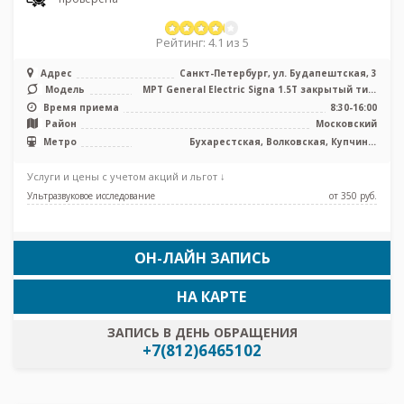
Рейтинг: 4.1 из 5
Адрес
Санкт-Петербург, ул. Будапештская, 3
Модель
МРТ General Electric Signa 1.5T закрытый тип,
КТ Toshiba G 32 среза, У ...
Время приема
8:30-16:00
Район
Московский
Метро
Бухарестская, Волковская, Купчино,
Международная, Московские ворота,
Дунайская, Проспект Славы, Заставская
Услуги и цены с учетом акций и льгот ↓
Ультразвуковое исследование
от 350 pуб.
ОН-ЛАЙН ЗАПИСЬ
НА КАРТЕ
ЗАПИСЬ В ДЕНЬ ОБРАЩЕНИЯ
+7(812)6465102