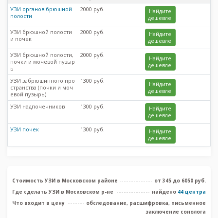
УЗИ органов брюшной
2000 руб.
Найдите
полости
дешевле!
УЗИ брюшной полости
2000 руб.
Найдите
и почек
дешевле!
УЗИ брюшной полости,
2000 руб.
Найдите
почки и мочевой пузыр
дешевле!
ь
УЗИ забрюшинного про
1300 руб.
Найдите
странства (почки и моч
дешевле!
евой пузырь)
УЗИ надпочечников
1300 руб.
Найдите
дешевле!
УЗИ почек
1300 руб.
Найдите
дешевле!
Стоимость УЗИ в Московском районе
от 345 до 6050 руб.
Где сделать УЗИ в Московском р-не
найдено
44 центра
Что входит в цену
обследование, расшифровка, письменное
заключение сонолога