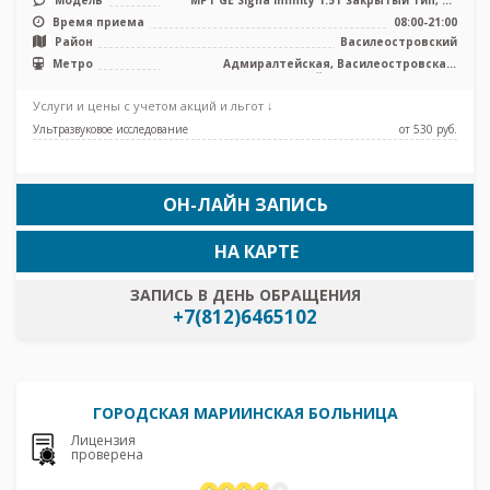
Модель
МРТ GE Signa Infinity 1.5T закрытый тип, КТ
Siemens Somatom 8 срезов, ...
Время приема
08:00-21:00
Район
Василеостровский
Метро
Адмиралтейская, Василеостровская,
Крестовский остров, Приморская,
Спортивная
Услуги и цены с учетом акций и льгот ↓
Ультразвуковое исследование
от 530 pуб.
ОН-ЛАЙН ЗАПИСЬ
НА КАРТЕ
ЗАПИСЬ В ДЕНЬ ОБРАЩЕНИЯ
+7(812)6465102
ГОРОДСКАЯ МАРИИНСКАЯ БОЛЬНИЦА
Лицензия
проверена