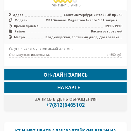
Рейтинг: 3.9 из 5
Адрес
Санкт-Петербург, Литейный пр., 56
Модель
МРТ Siemens Magentom Avanto 1,5Т закрытый
тип, МРТ Philips Ingenia 3.0 ...
Время приема
09:00-19:00
Район
Василеостровский
Метро
Владимирская, Гостиный двор, Достоевская,
Маяковская, Невский проспект, Площадь
Восстания, Площадь Ленина, Чернышевская
Услуги и цены с учетом акций и льгот ↓
Ультразвуковое исследование
от 550 pуб.
ОН-ЛАЙН ЗАПИСЬ
НА КАРТЕ
ЗАПИСЬ В ДЕНЬ ОБРАЩЕНИЯ
+7(812)6465102
КТ И МРТ ЦЕНТР АДМИРАЛТЕЙСКИЕ ВЕРФИ НА