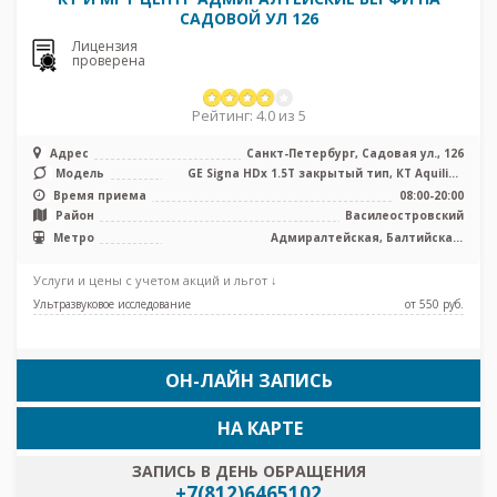
САДОВОЙ УЛ 126
Лицензия
проверена
Рейтинг: 4.0 из 5
Адрес
Санкт-Петербург, Садовая ул., 126
Модель
GE Signa HDx 1.5T закрытый тип, КТ Aquilion
PRIME Toshiba Medical Syst ...
Время приема
08:00-20:00
Район
Василеостровский
Метро
Адмиралтейская, Балтийская,
Василеостровская, Нарвская, Садовая,
Сенная площадь, Спасская, Технологический
Услуги и цены с учетом акций и льгот ↓
институт
Ультразвуковое исследование
от 550 pуб.
ОН-ЛАЙН ЗАПИСЬ
НА КАРТЕ
ЗАПИСЬ В ДЕНЬ ОБРАЩЕНИЯ
+7(812)6465102