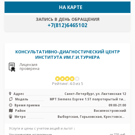
НА КАРТЕ
ЗАПИСЬ В ДЕНЬ ОБРАЩЕНИЯ
+7(812)6465102
КОНСУЛЬТАТИВНО-ДИАГНОСТИЧЕСКИЙ ЦЕНТР
ИНСТИТУТА ИМ.Г.И.ТУРНЕРА
Лицензия
проверена
Рейтинг: 4.0 из 5
Адрес
Санкт-Петербург, ул. Лахтинская 12
Модель
МРТ Siemens Espree 1.5Т полуоткрытый тип,
КТ Siemens Siemens Definitio ...
Время приема
09:00-21:00
Район
Василеостровский
Метро
Выборгская, Горьковская, Крестовский
остров, Петроградская, Площадь Ленина,
Спортивная, Чкаловская
Услуги и цены с учетом акций и льгот ↓
Ультразвуковое исследование
от 770 pуб.