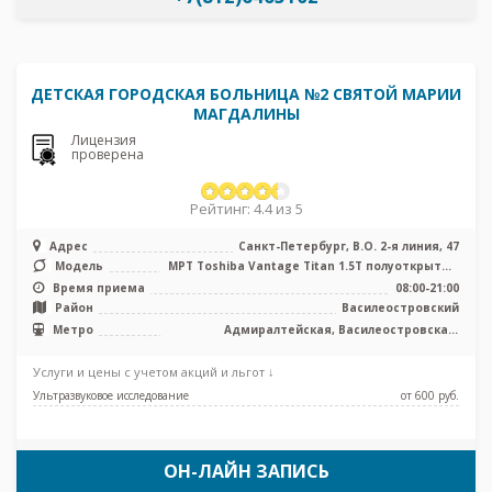
ДЕТСКАЯ ГОРОДСКАЯ БОЛЬНИЦА №2 СВЯТОЙ МАРИИ
МАГДАЛИНЫ
Лицензия
проверена
Рейтинг: 4.4 из 5
Адрес
Санкт-Петербург, В.О. 2-я линия, 47
Модель
МРТ Toshiba Vantage Titan 1.5T полуоткрытый
тип, КТ Siemens Somatom Em ...
Время приема
08:00-21:00
Район
Василеостровский
Метро
Адмиралтейская, Василеостровская,
Приморская, Спортивная, Чкаловская
Услуги и цены с учетом акций и льгот ↓
Ультразвуковое исследование
от 600 pуб.
ОН-ЛАЙН ЗАПИСЬ