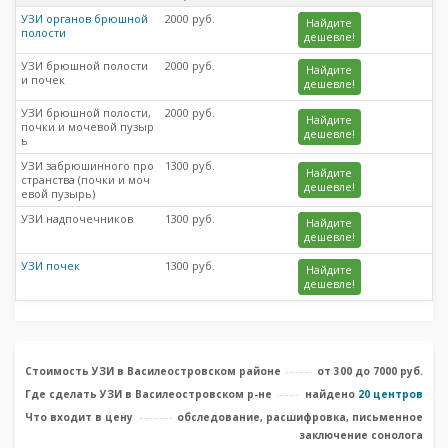
УЗИ органов брюшной
2000 руб.
Найдите
полости
дешевле!
УЗИ брюшной полости
2000 руб.
Найдите
и почек
дешевле!
УЗИ брюшной полости,
2000 руб.
Найдите
почки и мочевой пузыр
дешевле!
ь
УЗИ забрюшинного про
1300 руб.
Найдите
странства (почки и моч
дешевле!
евой пузырь)
УЗИ надпочечников
1300 руб.
Найдите
дешевле!
УЗИ почек
1300 руб.
Найдите
дешевле!
Стоимость УЗИ в Василеостровском районе
от 300 до 7000 руб.
Где сделать УЗИ в Василеостровском р-не
найдено
20 центров
Что входит в цену
обследование, расшифровка, письменное
заключение сонолога