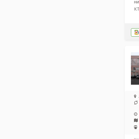
ни
КТ