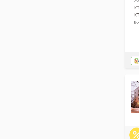
Ус
КТ
КТ
Вс