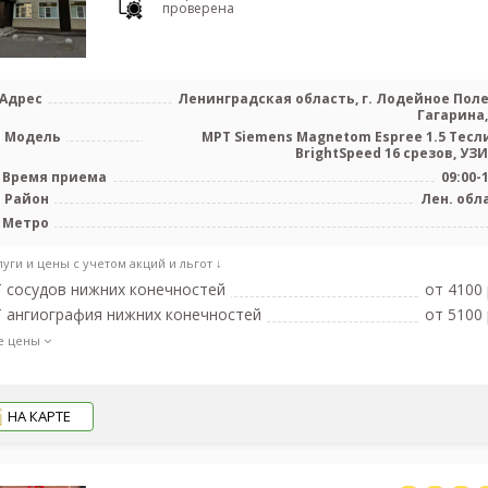
проверена
Адрес
Ленинградская область, г. Лодейное Поле,
Гагарина, 
Модель
МРТ Siemens Magnetom Espree 1.5 Tесли
BrightSpeed 16 срезов, УЗИ 
Время приема
09:00-
Район
Лен. обл
Метро
луги и цены с учетом акций и льгот ↓
 сосудов нижних конечностей
от 4100 
 ангиография нижних конечностей
от 5100 
е цены
НА КАРТЕ