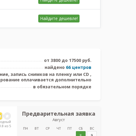
Найдите
дешевле!
от 3800 до 17500 руб.
найдено
66 центров
е, запись снимков на пленку или CD ,
рование оплачивается дополнительно
в обязательном порядке
Предварительная заявка
Предв
Август
з
родный
.8 из 5
Тосненская кл
ПН
ВТ
СР
ЧТ
ПТ
СБ
ВС
б
8
9