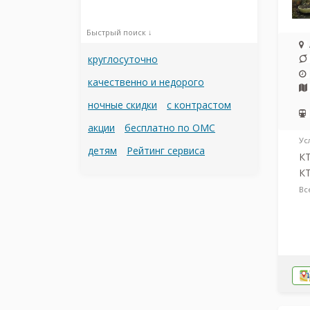
Быстрый поиск ↓
круглосуточно
качественно и недорого
ночные скидки
с контрастом
акции
бесплатно по ОМС
Ус
детям
Рейтинг сервиса
КТ
КТ
Вс