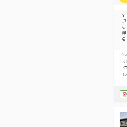
Ус
КТ
КТ
Вс