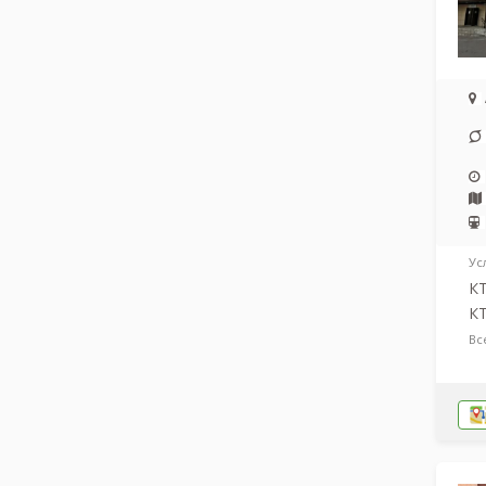
Ус
КТ
КТ
Вс