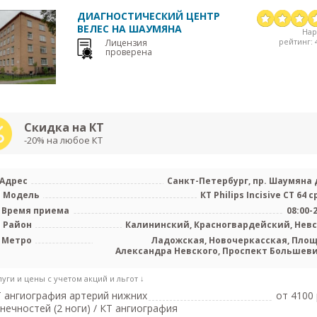
ДИАГНОСТИЧЕСКИЙ ЦЕНТР
ВЕЛЕС НА ШАУМЯНА
На
рейтинг: 4
Лицензия
проверена
Скидка на КТ
-20% на любое КТ
Адрес
Санкт-Петербург, пр. Шаумяна д
Модель
КТ Philips Incisive CT 64 
Время приема
08:00-
Район
Калининский, Красногвардейский, Нев
Метро
Ладожская, Новочеркасская, Пло
Александра Невского, Проспект Большев
луги и цены с учетом акций и льгот ↓
 ангиография артерий нижних
от 4100 
нечностей (2 ноги) / КТ ангиография