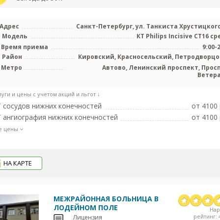
Адрес
Санкт-Петербург, ул. Танкиста Хрустицкого
Модель
КТ Philips Incisive CT16 с
Время приема
9:00-
Район
Кировский, Красносельский, Петродворц
Метро
Автово, Ленинский проспект, Прос
Ветер
луги и цены с учетом акций и льгот ↓
 сосудов нижних конечностей
от 4100 
 ангиография нижних конечностей
от 4100 
е цены
НА КАРТЕ
МЕЖРАЙОННАЯ БОЛЬНИЦА В
ЛОДЕЙНОМ ПОЛЕ
На
рейтинг: 4
Лицензия