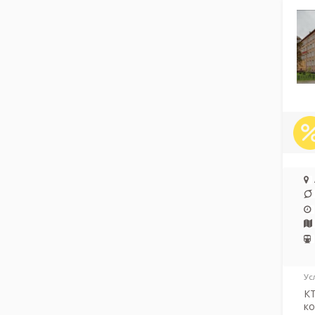
Ус
КТ
ко