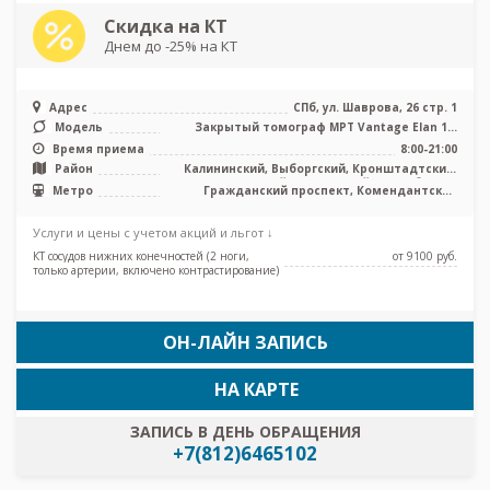
Скидка на КТ
Днем до -25% на КТ
Адрес
СПб, ул. Шаврова, 26 стр. 1
Модель
Закрытый томограф МРТ Vantage Elan 1,5
Тесла, КТ Aquilion Lightning TS ...
Время приема
8:00-21:00
Район
Калининский, Выборгский, Кронштадтский,
Курортный, Приморский, Лен. область
Метро
Гражданский проспект, Комендантский
проспект, Озерки, Парнас, Пионерская,
Проспект Просвещения, Старая Деревня,
Услуги и цены с учетом акций и льгот ↓
Удельная, Беговая
КТ сосудов нижних конечностей (2 ноги,
от 9100 pуб.
только артерии, включено контрастирование)
ОН-ЛАЙН ЗАПИСЬ
НА КАРТЕ
ЗАПИСЬ В ДЕНЬ ОБРАЩЕНИЯ
+7(812)6465102