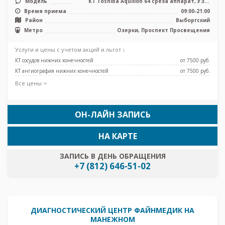
Модель
КТ Toshiba Aquilion 64 среза аппарат, УЗИ,
рентген
Время приема
09:00-21:00
Район
Выборгский
Метро
Озерки, Проспект Просвещения
Услуги и цены с учетом акций и льгот ↓
КТ сосудов нижних конечностей
от 7500 pуб.
КТ ангиография нижних конечностей
от 7500 pуб.
Все цены
ОН-ЛАЙН ЗАПИСЬ
НА КАРТЕ
ЗАПИСЬ В ДЕНЬ ОБРАЩЕНИЯ
+7 (812) 646-51-02
ДИАГНОСТИЧЕСКИЙ ЦЕНТР ФАЙНМЕДИК НА
МАНЕЖНОМ