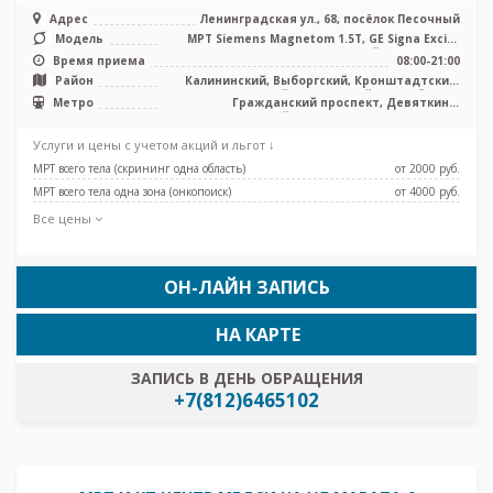
Адрес
Ленинградская ул., 68, посёлок Песочный
Модель
МРТ Siemens Magnetom 1.5T, GE Signa Excite
HD 1.5T закрытый тип, КТ Ph ...
Время приема
08:00-21:00
Район
Калининский, Выборгский, Кронштадтский,
Курортный, Приморский, Лен. область
Метро
Гражданский проспект, Девяткино,
Комендантский проспект, Озерки, Парнас,
Проспект Просвещения, Старая Деревня
Услуги и цены с учетом акций и льгот ↓
МРТ всего тела (скрининг одна область)
от 2000 pуб.
МРТ всего тела одна зона (онкопоиск)
от 4000 pуб.
Все цены
ОН-ЛАЙН ЗАПИСЬ
НА КАРТЕ
ЗАПИСЬ В ДЕНЬ ОБРАЩЕНИЯ
+7(812)6465102