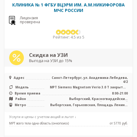
КЛИНИКА № 1 ФГБУ ВЦЭРМ ИМ. А.М.НИКИФОРОВА
МЧС РОССИИ
Лицензия
проверена
Рейтинг: 4.5 из 5
Скидка на УЗИ
Выгода на УЗИ до 15%
Адрес
Санкт-Петербург, ул. Академика Лебедева,
4/2
Модель
МРТ Siemens Magnetom Verio 3.0 T закрытый
тип, КТ Siemens Somatom Defi ...
Время приема
8:00-21:00
Район
Выборгский, Красногвардейский,
Петроградский, Центральный
Метро
Выборгская, Горьковская, Площадь Ленина,
Чернышевская
Услуги и цены с учетом акций и льгот ↓
МРТ всего тела одна область (онкопоиск)
от 5770 pуб.