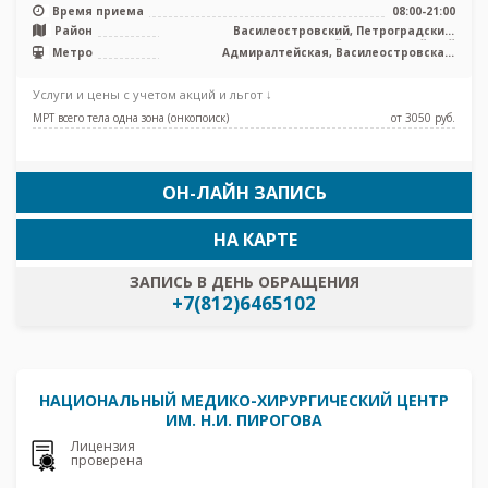
тип, КТ Siemens Somatom Em ...
Время приема
08:00-21:00
Район
Василеостровский, Петроградский,
Центральный, Адмиралтейский
Метро
Адмиралтейская, Василеостровская,
Приморская, Спортивная, Чкаловская
Услуги и цены с учетом акций и льгот ↓
МРТ всего тела одна зона (онкопоиск)
от 3050 pуб.
ОН-ЛАЙН ЗАПИСЬ
НА КАРТЕ
ЗАПИСЬ В ДЕНЬ ОБРАЩЕНИЯ
+7(812)6465102
НАЦИОНАЛЬНЫЙ МЕДИКО-ХИРУРГИЧЕСКИЙ ЦЕНТР
ИМ. Н.И. ПИРОГОВА
Лицензия
проверена