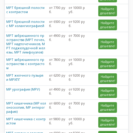
МРТ брюшной полости
от 7700 ру
от 10000 р
Найдите
с контрастом
б.
уб.
дешевле!
МРТ брюшной полости
от 6500 ру
от 9200 ру
Найдите
с МР холангиографией
б.
б.
дешевле!
МРТ забрюшинного пр
от 4900 ру
от 7000 ру
остранства (МРТ почек,
б.
б.
Найдите
МРТ надпочечников, М
дешевле!
РТ поджелудочной жел
езы, МРТ лимфоузлов)
МРТ забрюшинного пр
от 7800 ру
от 10000 р
Найдите
остранства с контрасто
б.
уб.
дешевле!
м
МРТ желчного пузыря
от 6200 ру
от 9200 ру
Найдите
и МРХПГ
б.
б.
дешевле!
МР урография (МРУ)
от 4900 ру
от 9200 ру
Найдите
б.
б.
дешевле!
МРТ кишечника (МР кол
от 6000 ру
от 7000 ру
Найдите
оноскопия, МР энтерог
б.
б.
дешевле!
рафия)
МРТ кишечника с контр
от 9800 ру
от 10000 р
Найдите
астом
б.
уб.
дешевле!
МРТ сердца и сосудов
от 6000 ру
от 8200 ру