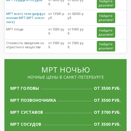
Найдите
б.
б.
дешевле!
МРТ всего тела (диффуз
от 13500 р
от 42000 р
Найдите
ионная МРТ,МРТ онкоп
уб.
уб.
дешевле!
оиск)
МРТ плода
от 5500 ру
от 9500 ру
Найдите
б.
б.
дешевле!
Стоимость введения ко
от 3500 ру
от 3500 ру
Найдите
нтрастного вещества
б.
б.
дешевле!
МРТ НОЧЬЮ
НОЧНЫЕ ЦЕНЫ В САНКТ-ПЕТЕРБУРГЕ
МРТ ГОЛОВЫ
ОТ 3500 РУБ.
МРТ ПОЗВОНОЧНИКА
ОТ 3500 РУБ.
МРТ СУСТАВОВ
ОТ 3700 РУБ.
МРТ СОСУДОВ
ОТ 3500 РУБ.