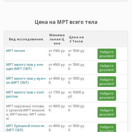
Цена на МРТ всего тела
Минима
Цена на
Вид исследования
льная Ц
3 Тесла
ена
МРТ легких
от 3500 ру
от 7000 ру
Найдите
б.
б.
дешевле!
МРТ малого таза у жен
от 4900 ру
от 7000 ру
Найдите
щин (МРТ ОМТ)
б.
б.
дешевле!
МРТ малого таза у мужч
от 4900 ру
от 7000 ру
Найдите
ин (МРТ ОМТ)
б.
б.
дешевле!
МРТ малого таза с конт
от 7700 ру
от 10000 р
Найдите
растом
б.
уб.
дешевле!
МРТ наружных половы
от 4900 ру
от 7000 ру
х органов (МРТ мошонк
б.
б.
Найдите
и, МРТ яичек, МРТ член
дешевле!
а)
МРТ брюшной полости
от 4900 ру
от 7000 ру
Найдите
(МРТ ОБП)
б.
б.
дешевле!