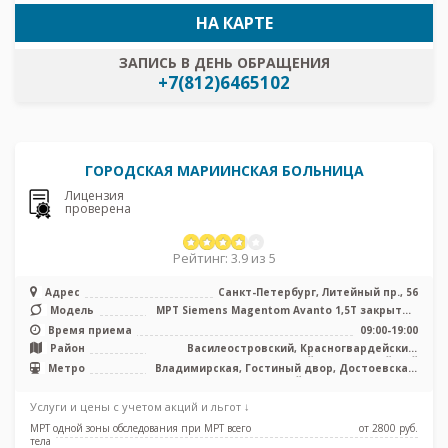
НА КАРТЕ
ЗАПИСЬ В ДЕНЬ ОБРАЩЕНИЯ
+7(812)6465102
ГОРОДСКАЯ МАРИИНСКАЯ БОЛЬНИЦА
Лицензия
проверена
Рейтинг: 3.9 из 5
Адрес
Санкт-Петербург, Литейный пр., 56
Модель
МРТ Siemens Magentom Avanto 1,5Т закрытый
тип, МРТ Philips Ingenia 3.0 ...
Время приема
09:00-19:00
Район
Василеостровский, Красногвардейский,
Центральный, Адмиралтейский
Метро
Владимирская, Гостиный двор, Достоевская,
Маяковская, Невский проспект, Площадь
Восстания, Площадь Ленина, Чернышевская
Услуги и цены с учетом акций и льгот ↓
МРТ одной зоны обследования при МРТ всего
от 2800 pуб.
тела