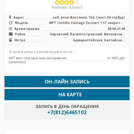
Рейтинг: 4.0 из 5
Адрес
наб. реки Фонтанки, 154, Санкт-Петербург
Модель
МРТ Toshiba Vantage Excelart 1.5T закрытый
тип, КТ Toshiba Aquilion 64 ...
Время приема
08:00-21:00
Район
Кировский, Василеостровский, Московский,
Центральный, Адмиралтейский
Метро
Адмиралтейская, Балтийская,
Василеостровская, Кировский завод,
Нарвская, Садовая, Сенная площадь,
Услуги и цены с учетом акций и льгот ↓
Спасская, Технологический институт,
Фрунзенская
МРТ всего тела одна зона сканирования
от 3900 pуб.
(онкопоиск)
ОН-ЛАЙН ЗАПИСЬ
НА КАРТЕ
ЗАПИСЬ В ДЕНЬ ОБРАЩЕНИЯ
+7(812)6465102