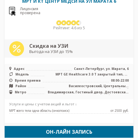
МРТ И КТ ЦЕНТР MEДСИ НА УЛ МАРАТА 6
Лицензия
проверена
Рейтинг: 4.6 из 5
Скидка на УЗИ
Выгода на УЗИ до 15%
Адрес
Санкт-Петербург, ул. Марата, 6
Модель
МРТ GЕ Healthcare 3.0 T закрытый тип, КТ
Philips Ingenuity 128 срезов, ...
Время приема
08:00-22:00
Район
Василеостровский, Центральный,
Адмиралтейский
Метро
Владимирская, Гостиный двор, Достоевская,
Звенигородская, Лиговский проспект,
Маяковская, Площадь Восстания, Каретная
Услуги и цены с учетом акций и льгот ↓
МРТ всего тела одна область (онкопоиск)
от 2500 pуб.
ОН-ЛАЙН ЗАПИСЬ